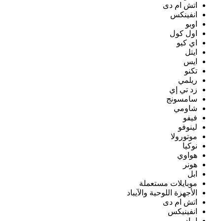
اتش ام دى
انفينكس
اوبو
اول كول
اي كيو
ايتل
ايس
تكنو
ريلمي
زد تي إي
سامسونج
شاومي
فيفو
لينوفو
موتورولا
نوكيا
هواوي
هونر
ابل
موبايلات مستعملة
الأجهزة اللوحية والآيباد
اتش ام دى
انفينيكس
ايباد