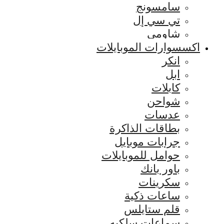
سامسونج
تي سي إل
شاومي
اكسسوارات الموبايلات
انكر
ابل
كابلات
شواحن
عدسات
بطاقات الذاكرة
جرابات موبايل
حوامل للموبايلات
باور بانك
سكرينات
ساعات ذكية
قلم ستايلس
سماعات سلكيه