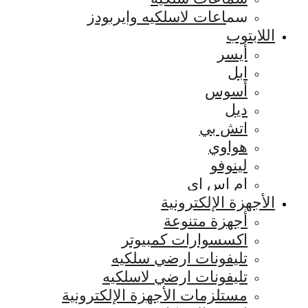
سماعات لاسلكيه وايربودز
اللابتوب
أيسر
ابل
أسوس
ديل
اتش بي
هواوي
لينوفو
ام اس اي
الأجهزة الإلكترونية
أجهزة متنوعة
اكسسوارات كمبيوتر
تليفونات ارضي سلكيه
تليفونات ارضي لاسلكيه
مستلزمات الأجهزة الإلكترونية