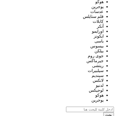
هوكو
يوجرين
عدسات
قلم ستايلس
كابلات
أنكر
اورايمو
ايكونز
باسى
بيسوس
بيلكن
جوى روم
جيرماكس
ريتشى
سيلبيرات
سينديم
لانكس
لدنيو
لوجيكس
هوكو
يوجرين
بحث