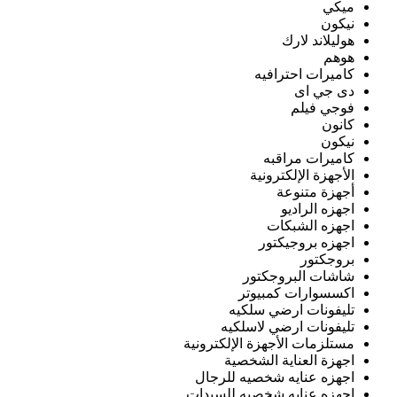
ميكي
نيكون
هوليلاند لارك
هوهم
كاميرات احترافيه
دى جي اى
فوجي فيلم
كانون
نيكون
كاميرات مراقبه
الأجهزة الإلكترونية
أجهزة متنوعة
اجهزه الراديو
اجهزه الشبكات
اجهزه بروجيكتور
بروجكتور
شاشات البروجكتور
اكسسوارات كمبيوتر
تليفونات ارضي سلكيه
تليفونات ارضي لاسلكيه
مستلزمات الأجهزة الإلكترونية
اجهزة العناية الشخصية
اجهزه عنايه شخصيه للرجال
اجهزه عنايه شخصيه للسيدات