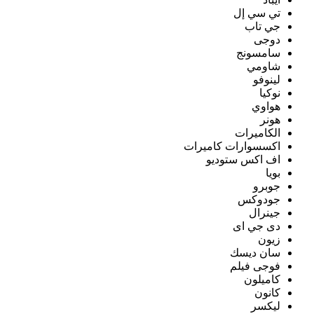
تي سي إل
جي تاب
دوجى
سامسونج
شاومي
لينوفو
نوكيا
هواوي
هونر
الكاميرات
اكسسوارات كاميرات
اف اكس ستوديو
بويا
جوبرو
جودوكس
جينرال
دى جي اى
زيون
سان ديسك
فوجى فيلم
كاميلون
كانون
ليكسر