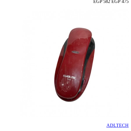
582 EGP
475 EGP
ADLTECH