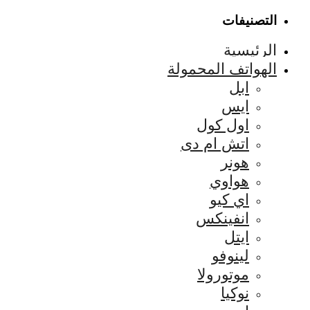
التصنيفات
الرئيسية
الهواتف المحمولة
ابل
ايس
اول كول
اتش ام دى
هونر
هواوي
اي كيو
انفينكس
ايتل
لينوفو
موتورولا
نوكيا