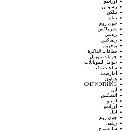
اورايمو
بيسوس
بيلكن
تتيك
جوى روم
جيرماكس
ريدمي
ريماكس
يوجرين
بطاقات الذاكرة
جرابات موبايل
حوامل للموبايلات
ساعات ذكية
أمازفيت
هواوى
CMF NOTHING
أبل
انفينكس
اوتيتو
اورايمو
ايتل
جوي روم
ريلمى
سامسونج