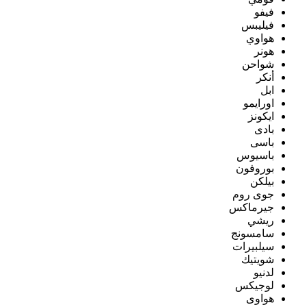
فيفو
فيليبس
هواوي
هونر
شواحن
أنكر
ابل
اورايمو
ايكونز
بادى
باسى
باسيوس
بوروفون
بيلكن
جوى روم
جيرماكس
ريشي
سامسونج
سيلبيرات
شويتيك
لدنيو
لوجيكس
هواوى