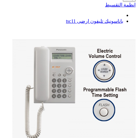
انظمة التقسيط
باناسونيك تليفون ارضى tsc11