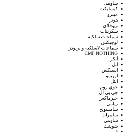
شاومى
كيسليكت
ميبرو
هونر
ويوفلاى
سكرينات
سماعات سلكيه
لوجيكس
سماعات لاسلكيه وايربودز
CMF NOTHING
أنكر
ابل
انفينكس
اوريمو
ايتل
جوي روم
جى بى ال
جيرماكس
ريلمي
سامسونج
سليبرات
شاومى
شويتيك
فومي