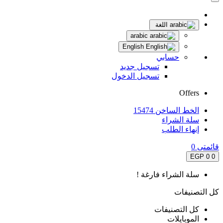
اللغة
arabic
English
حسابي
تسجيل جديد
تسجيل الدخول
Offers
الخط الساخن 15474
سلة الشراء
إنهاء الطلب
قائمتى
0
0 EGP
0
سلة الشراء فارغة !
كل التصنيفات
كل التصنيفات
الموبايلات