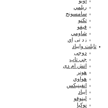
اوبو
ريلمي
سامسونج
تكنو
فيفو
شاومي
زد تي إي
تابلت وايباد
دوجى
جي تاب
اتش ام دى
هونر
هواوي
انفينيكس
ايباد
لينوفو
نوكيا