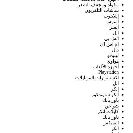
مكواة ومجفف الشعر
شاشات التلفزيون
اللابتوب
أسوس
أيسر
ابل
اتش بي
ام اس اي
ديل
لينوفو
هواوي
أجهزة الألعاب
Playstation
اكسسوارات الموبايلات
ابل
انكر
أنكر ساوندكور
باور بانك
شواحن
كابلات انكر
باور بانك
انفنيكس
انكر