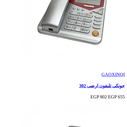
GAOXINQI
جونكى تليفون ارضى 302
802 EGP
655 EGP