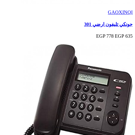
GAOXINQI
جونكي تليفون ارضي 301
778 EGP
635 EGP