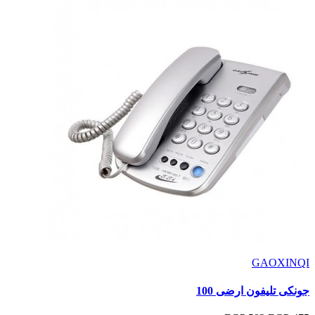
GAOXINQI
جونكى تليفون ارضى 100