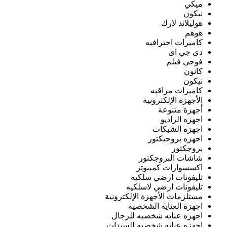
ميكي
نيكون
هوليلاند لارك
هوهم
كاميرات احترافيه
دى جي اى
فوجي فيلم
كانون
نيكون
كاميرات مراقبه
الأجهزة الإلكترونية
أجهزة متنوعة
اجهزه الراديو
اجهزه الشبكات
اجهزه بروجيكتور
بروجكتور
شاشات البروجكتور
اكسسوارات كمبيوتر
تليفونات ارضي سلكيه
تليفونات ارضي لاسلكيه
مستلزمات الأجهزة الإلكترونية
اجهزة العناية الشخصية
اجهزه عنايه شخصيه للرجال
اجهزه عنايه شخصيه للسيدات