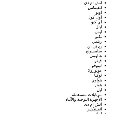
اتش ام دى
انفينكس
اوبو
اول كول
اي كيو
ايتل
ايس
تكنو
ريلمي
زد تي إي
سامسونج
شاومي
فيفو
لينوفو
موتورولا
نوكيا
هواوي
هونر
ابل
موبايلات مستعملة
الأجهزة اللوحية والآيباد
اتش ام دى
انفينيكس
ايباد