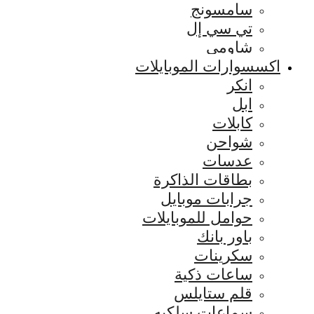
سامسونج
تي سي إل
شاومي
اكسسوارات الموبايلات
انكر
ابل
كابلات
شواحن
عدسات
بطاقات الذاكرة
جرابات موبايل
حوامل للموبايلات
باور بانك
سكرينات
ساعات ذكية
قلم ستايلس
سماعات سلكيه