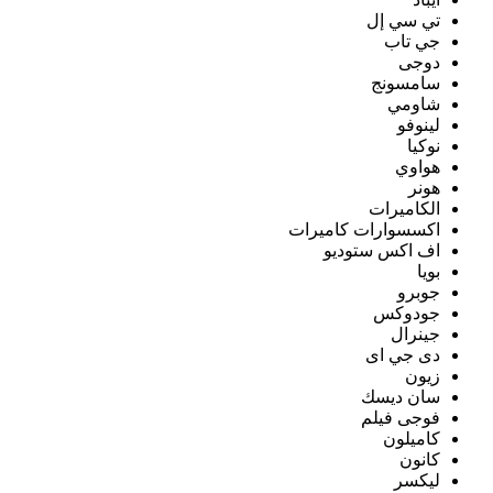
تي سي إل
جي تاب
دوجى
سامسونج
شاومي
لينوفو
نوكيا
هواوي
هونر
الكاميرات
اكسسوارات كاميرات
اف اكس ستوديو
بويا
جوبرو
جودوكس
جينرال
دى جي اى
زيون
سان ديسك
فوجى فيلم
كاميلون
كانون
ليكسر