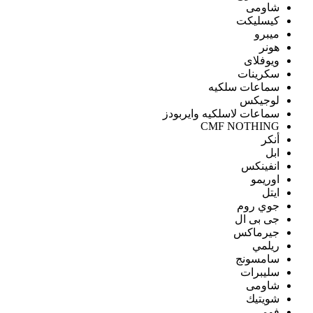
شاومى
كيسليكت
ميبرو
هونر
ويوفلاى
سكرينات
سماعات سلكيه
لوجيكس
سماعات لاسلكيه وايربودز
CMF NOTHING
أنكر
ابل
انفينكس
اوريمو
ايتل
جوي روم
جى بى ال
جيرماكس
ريلمي
سامسونج
سليبرات
شاومى
شويتيك
فومي