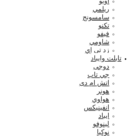
اوبو
ريلمي
سامسونج
تكنو
فيفو
شاومي
زد تي إي
تابلت وايباد
دوجى
جي تاب
اتش ام دى
هونر
هواوي
انفينيكس
ايباد
لينوفو
نوكيا