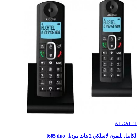
ALCATEL
الكاتيل تليفون لاسلكي 2 هاند موديل f685 duo