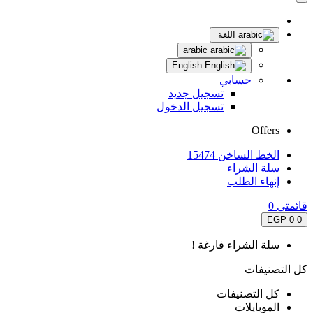
اللغة
arabic
English
حسابي
تسجيل جديد
تسجيل الدخول
Offers
الخط الساخن 15474
سلة الشراء
إنهاء الطلب
قائمتى
0
0 EGP
0
سلة الشراء فارغة !
كل التصنيفات
كل التصنيفات
الموبايلات