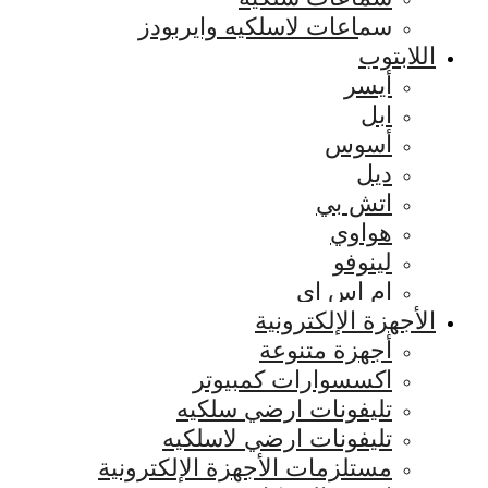
سماعات لاسلكيه وايربودز
اللابتوب
أيسر
ابل
أسوس
ديل
اتش بي
هواوي
لينوفو
ام اس اي
الأجهزة الإلكترونية
أجهزة متنوعة
اكسسوارات كمبيوتر
تليفونات ارضي سلكيه
تليفونات ارضي لاسلكيه
مستلزمات الأجهزة الإلكترونية