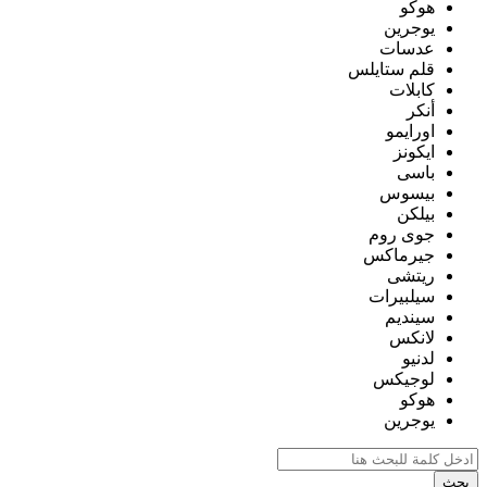
هوكو
يوجرين
عدسات
قلم ستايلس
كابلات
أنكر
اورايمو
ايكونز
باسى
بيسوس
بيلكن
جوى روم
جيرماكس
ريتشى
سيلبيرات
سينديم
لانكس
لدنيو
لوجيكس
هوكو
يوجرين
بحث