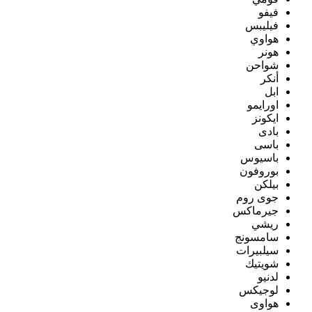
فيفو
فيليبس
هواوي
هونر
شواحن
أنكر
ابل
اورايمو
ايكونز
بادى
باسى
باسيوس
بوروفون
بيلكن
جوى روم
جيرماكس
ريشي
سامسونج
سيلبيرات
شويتيك
لدنيو
لوجيكس
هواوى