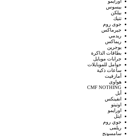
اورايمو
بيسوس
بيلكن
تتيك
جوى روم
جيرماكس
ريدمي
ريماكس
يوجرين
بطاقات الذاكرة
جرابات موبايل
حوامل للموبايلات
ساعات ذكية
أمازفيت
هواوى
CMF NOTHING
أبل
انفينكس
اوتيتو
اورايمو
ايتل
جوي روم
ريلمى
سامسونج