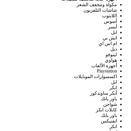
مكواة ومجفف الشعر
شاشات التلفزيون
اللابتوب
أسوس
أيسر
ابل
اتش بي
ام اس اي
ديل
لينوفو
هواوي
أجهزة الألعاب
Playstation
اكسسوارات الموبايلات
ابل
انكر
أنكر ساوندكور
باور بانك
شواحن
كابلات انكر
باور بانك
انفنيكس
انكر