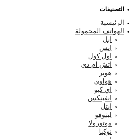
التصنيفات
الرئيسية
الهواتف المحمولة
ابل
ايس
اول كول
اتش ام دى
هونر
هواوي
اي كيو
انفينكس
ايتل
لينوفو
موتورولا
نوكيا