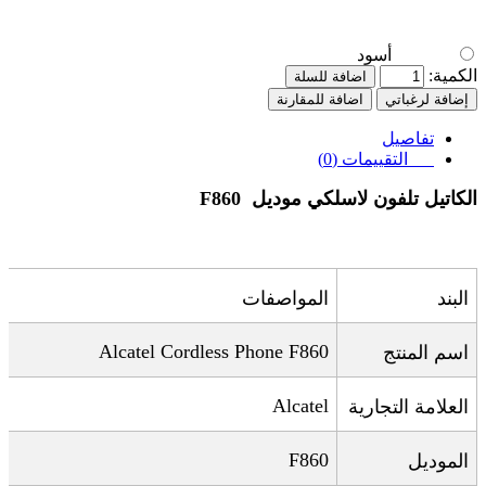
أسود
الكمية:
اضافة للسلة
إضافة لرغباتي
اضافة للمقارنة
تفاصيل
التقييمات (0)
الكاتيل تلفون لاسلكي
موديل
F860
البند
المواصفات
Alcatel Cordless Phone F860
اسم المنتج
Alcatel
العلامة التجارية
F860
الموديل