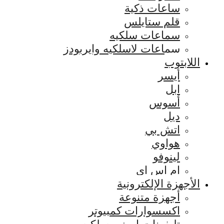
ساعات ذكية
قلم ستايلس
سماعات سلكيه
سماعات لاسلكيه وايربودز
اللابتوب
أيسر
ابل
أسوس
ديل
اتش بي
هواوي
لينوفو
ام اس اي
الأجهزة الإلكترونية
أجهزة متنوعة
اكسسوارات كمبيوتر