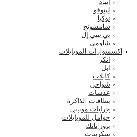
ايباد
لينوفو
نوكيا
سامسونج
تي سي إل
شاومي
اكسسوارات الموبايلات
انكر
ابل
كابلات
شواحن
عدسات
بطاقات الذاكرة
جرابات موبايل
حوامل للموبايلات
باور بانك
سكرينات