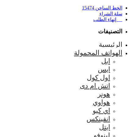
الخط الساخن 15474
سلة الشراء
إنهاء الطلب
التصنيفات
الرئيسية
الهواتف المحمولة
ابل
ايس
اول كول
اتش ام دى
هونر
هواوي
اي كيو
انفينكس
ايتل
لينوفو