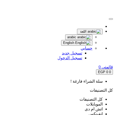
اللغة
arabic
English
حسابي
تسجيل جديد
تسجيل الدخول
قائمتى
0
0 EGP
0
سلة الشراء فارغة !
كل التصنيفات
كل التصنيفات
الموبايلات
اتش ام دى
انفينكس