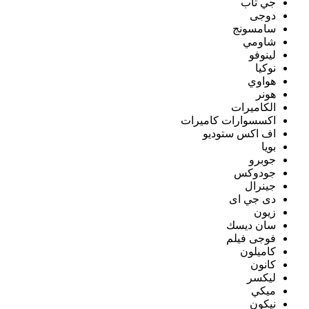
جي تاب
دوجى
سامسونج
شاومي
لينوفو
نوكيا
هواوي
هونر
الكاميرات
اكسسوارات كاميرات
اف اكس ستوديو
بويا
جوبرو
جودوكس
جينرال
دى جي اى
زيون
سان ديسك
فوجى فيلم
كاميلون
كانون
ليكسر
ميكي
نيكون