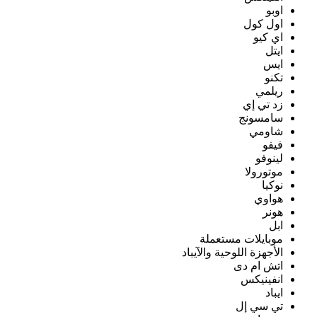
اوبو
اول كول
اي كيو
ايتل
ايس
تكنو
ريلمي
زد تي إي
سامسونج
شاومي
فيفو
لينوفو
موتورولا
نوكيا
هواوي
هونر
ابل
موبايلات مستعملة
الأجهزة اللوحية والآيباد
اتش ام دى
انفينيكس
ايباد
تي سي إل