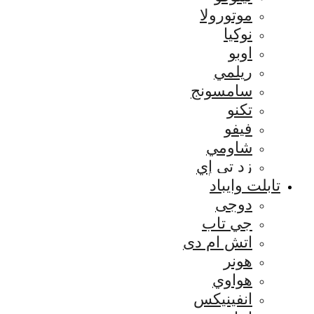
موتورولا
نوكيا
اوبو
ريلمي
سامسونج
تكنو
فيفو
شاومي
زد تي إي
تابلت وايباد
دوجى
جي تاب
اتش ام دى
هونر
هواوي
انفينيكس