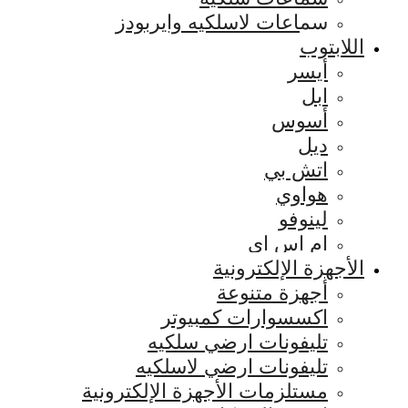
سماعات لاسلكيه وايربودز
اللابتوب
أيسر
ابل
أسوس
ديل
اتش بي
هواوي
لينوفو
ام اس اي
الأجهزة الإلكترونية
أجهزة متنوعة
اكسسوارات كمبيوتر
تليفونات ارضي سلكيه
تليفونات ارضي لاسلكيه
مستلزمات الأجهزة الإلكترونية