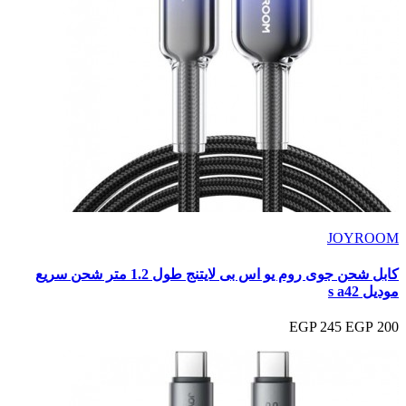
JOYROOM
كابل شحن جوى روم يو اس بى لايتنج طول 1.2 متر شحن سريع
موديل s a42
245 EGP
200 EGP