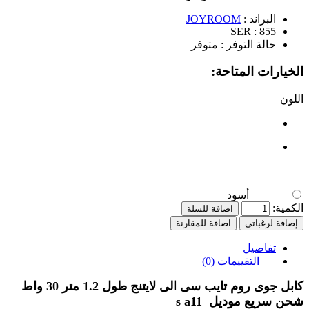
البراند :
JOYROOM
SER :
855
حالة التوفر :
متوفر
الخيارات المتاحة:
اللون
أسود
أسود
الكمية:
اضافة للسلة
إضافة لرغباتي
اضافة للمقارنة
تفاصيل
التقييمات (0)
كابل جوى روم تايب سى الى لايتنج طول 1.2 متر 30 واط
شحن سريع موديل
s a11