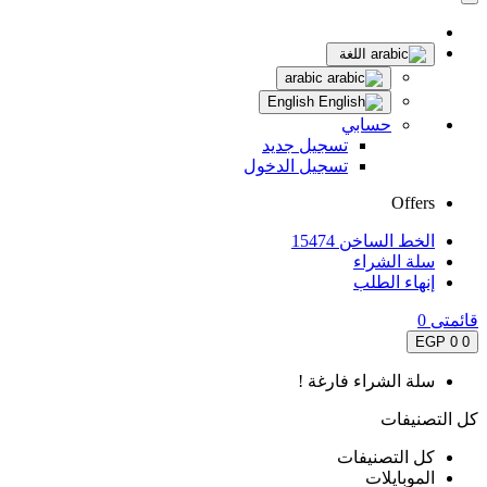
اللغة
arabic
English
حسابي
تسجيل جديد
تسجيل الدخول
Offers
الخط الساخن 15474
سلة الشراء
إنهاء الطلب
قائمتى
0
0 EGP
0
سلة الشراء فارغة !
كل التصنيفات
كل التصنيفات
الموبايلات