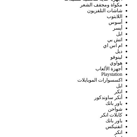
مكواة ومجفف الشعر
شاشات التلفزيون
اللابتوب
أسوس
أيسر
ابل
اتش بي
ام اس اي
ديل
لينوفو
هواوي
أجهزة الألعاب
Playstation
اكسسوارات الموبايلات
ابل
انكر
أنكر ساوندكور
باور بانك
شواحن
كابلات انكر
باور بانك
انفنيكس
انكر