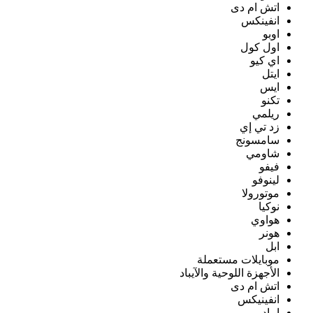
اتش ام دى
انفينكس
اوبو
اول كول
اي كيو
ايتل
ايس
تكنو
ريلمي
زد تي إي
سامسونج
شاومي
فيفو
لينوفو
موتورولا
نوكيا
هواوي
هونر
ابل
موبايلات مستعملة
الأجهزة اللوحية والآيباد
اتش ام دى
انفينيكس
ايباد