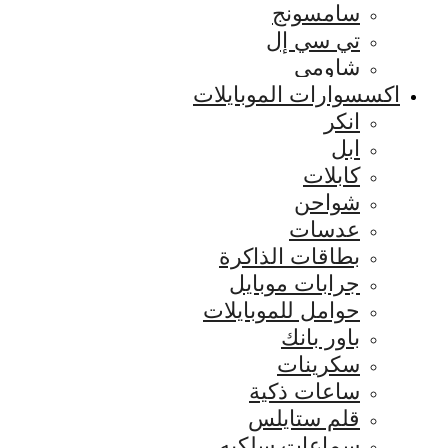
سامسونج
تي سي إل
شاومي
اكسسوارات الموبايلات
انكر
ابل
كابلات
شواحن
عدسات
بطاقات الذاكرة
جرابات موبايل
حوامل للموبايلات
باور بانك
سكرينات
ساعات ذكية
قلم ستايلس
سماعات سلكيه