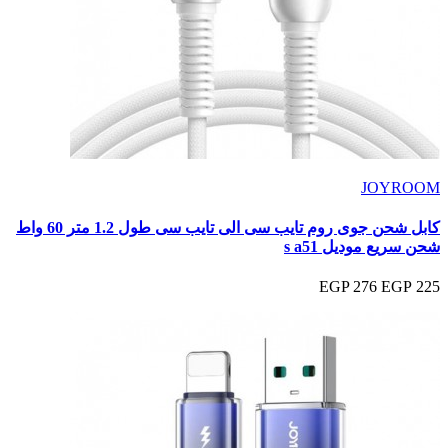
JOYROOM
كابل شحن جوى روم تايب سى الى تايب سى طول 1.2 متر 60 واط
شحن سريع موديل s a51
276 EGP
225 EGP