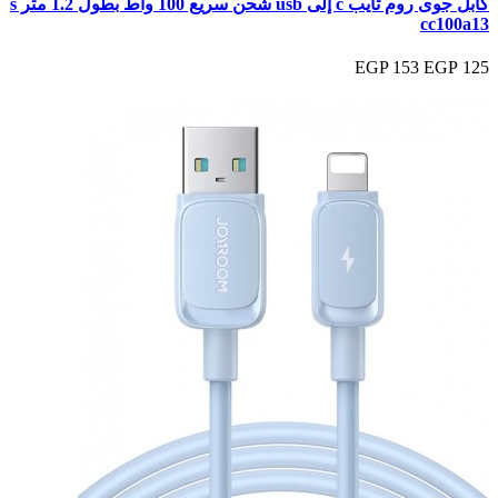
كابل جوى روم تايب c إلى usb شحن سريع 100 واط بطول 1.2 متر s
cc100a13
153 EGP
125 EGP