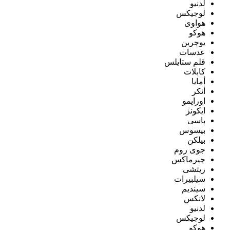
لدنيو
لوجيكس
هواوى
هوكو
يوجرين
عدسات
قلم ستايلس
كابلات
أمايا
أنكر
اورايمو
ايكونز
باسى
بيسوس
بيلكن
جوى روم
جيرماكس
ريتشى
سيلبيرات
سينديم
لانكس
لدنيو
لوجيكس
هوكو