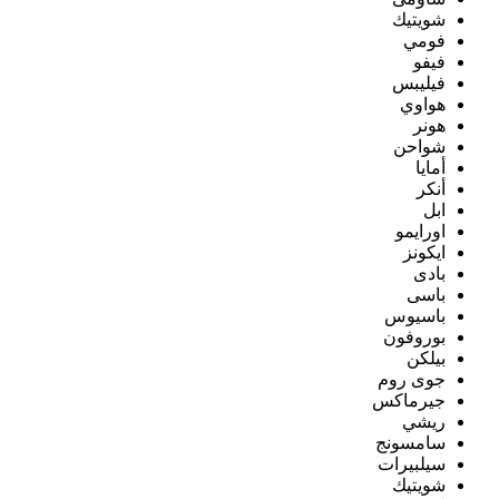
شويتيك
فومي
فيفو
فيليبس
هواوي
هونر
شواحن
أمايا
أنكر
ابل
اورايمو
ايكونز
بادى
باسى
باسيوس
بوروفون
بيلكن
جوى روم
جيرماكس
ريشي
سامسونج
سيلبيرات
شويتيك