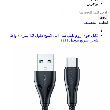
يوجرين
بحث
انظمة التقسيط
كابل جوى روم تايب سى الى لايتنج طول 1.2 متر 30 واط
شحن سريع موديل s a11