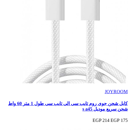
JOYROOM
كابل شحن جوى روم تايب سى الى تايب سى طول 1 متر 60 واط
شحن سريع موديل s a45
214 EGP
175 EGP