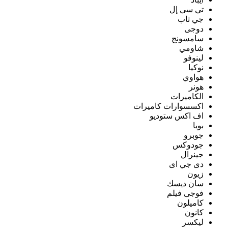
تي سي إل
جي تاب
دوجى
سامسونج
شاومي
لينوفو
نوكيا
هواوي
هونر
الكاميرات
اكسسوارات كاميرات
اف اكس ستوديو
بويا
جوبرو
جودوكس
جينرال
دى جي اى
زيون
سان ديسك
فوجى فيلم
كاميلون
كانون
ليكسر