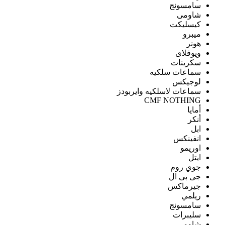
سامسونج
شاومى
كيسليكت
ميبرو
هونر
ويوفلاى
سكرينات
سماعات سلكيه
لوجيكس
سماعات لاسلكيه وايربودز
CMF NOTHING
أمايا
أنكر
ابل
انفينكس
اوريمو
ايتل
جوي روم
جى بى ال
جيرماكس
ريلمي
سامسونج
سليبرات
شاومى