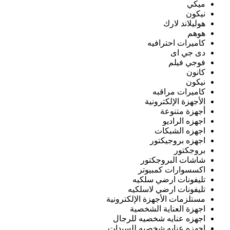
ميكي
نيكون
هوليلاند لارك
هوهم
كاميرات احترافيه
دى جي اى
فوجي فيلم
كانون
نيكون
كاميرات مراقبه
الأجهزة الإلكترونية
أجهزة متنوعة
اجهزه الراديو
اجهزه الشبكات
اجهزه بروجيكتور
بروجكتور
شاشات البروجكتور
اكسسوارات كمبيوتر
تليفونات ارضي سلكيه
تليفونات ارضي لاسلكيه
مستلزمات الأجهزة الإلكترونية
اجهزة العناية الشخصية
اجهزه عنايه شخصيه للرجال
اجهزه عنايه شخصيه للسيدات