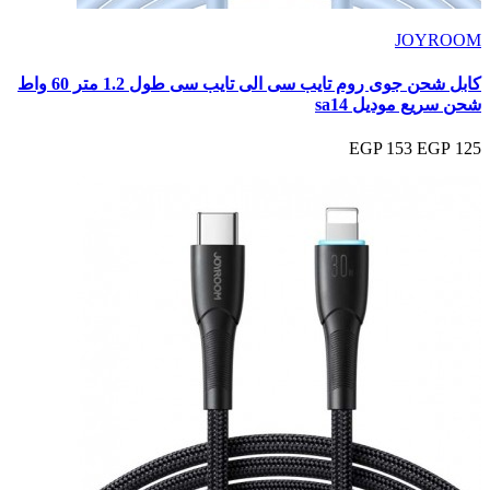
JOYROOM
كابل شحن جوى روم تايب سى الى تايب سى طول 1.2 متر 60 واط
شحن سريع موديل sa14
153 EGP
125 EGP