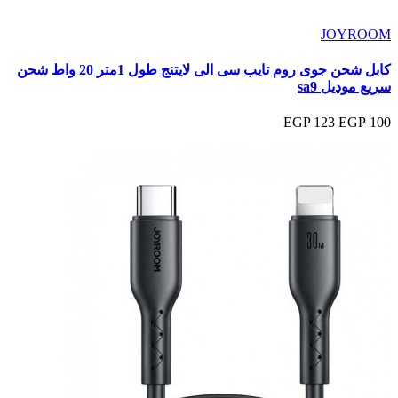
JOYROOM
كابل شحن جوى روم تايب سى الى لايتنج طول 1متر 20 واط شحن
سريع موديل sa9
123 EGP
100 EGP