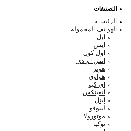
التصنيفات
الرئيسية
الهواتف المحمولة
ابل
ايس
اول كول
اتش ام دى
هونر
هواوي
اي كيو
انفينكس
ايتل
لينوفو
موتورولا
نوكيا