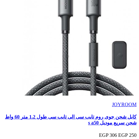
JOYROOM
كابل شحن جوى روم تايب سى الى تايب سى طول 1.2 متر 60 واط
شحن سريع موديل s a50
306 EGP
250 EGP