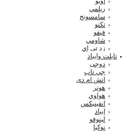
اوبو
ريلمي
سامسونج
تكنو
فيفو
شاومي
زد تي إي
تابلت وايباد
دوجى
جي تاب
اتش ام دى
هونر
هواوي
انفينيكس
ايباد
لينوفو
نوكيا