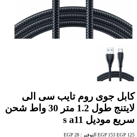
كابل جوى روم تايب سى الى
لايتنج طول 1.2 متر 30 واط شحن
سريع موديل s a11
125 EGP
153 EGP
التوفير :
28 EGP