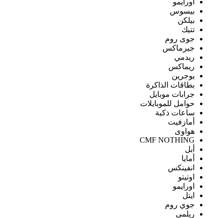
اورايمو
بيسوس
بيلكن
تتيك
جوى روم
جيرماكس
ريدمي
ريماكس
يوجرين
بطاقات الذاكرة
جرابات موبايل
حوامل للموبايلات
ساعات ذكية
أمازفيت
هواوى
CMF NOTHING
أبل
أمايا
انفينكس
اوتيتو
اورايمو
ايتل
جوي روم
ريلمى