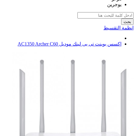
يوجرين
بحث
انظمة التقسيط
اكسس بوينت تى بى لينك موديل AC1350 Archer C60