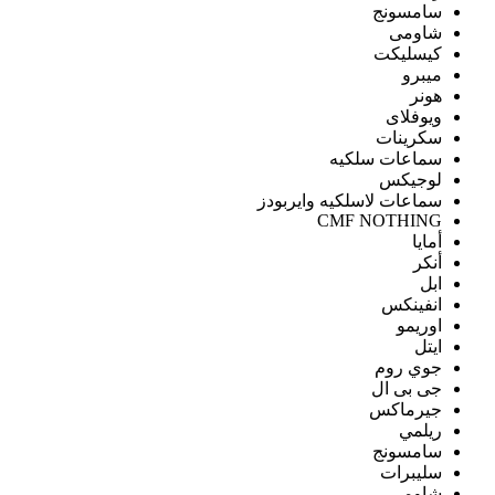
سامسونج
شاومى
كيسليكت
ميبرو
هونر
ويوفلاى
سكرينات
سماعات سلكيه
لوجيكس
سماعات لاسلكيه وايربودز
CMF NOTHING
أمايا
أنكر
ابل
انفينكس
اوريمو
ايتل
جوي روم
جى بى ال
جيرماكس
ريلمي
سامسونج
سليبرات
شاومى