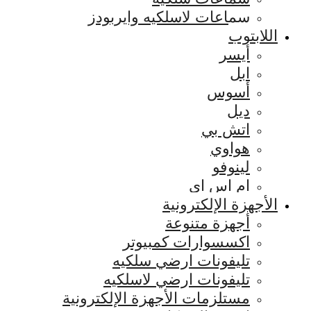
سماعات لاسلكيه وايربودز
اللابتوب
أيسر
ابل
أسوس
ديل
اتش بي
هواوي
لينوفو
ام اس اي
الأجهزة الإلكترونية
أجهزة متنوعة
اكسسوارات كمبيوتر
تليفونات ارضي سلكيه
تليفونات ارضي لاسلكيه
مستلزمات الأجهزة الإلكترونية