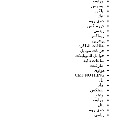
اورايمو
بيسوس
بيلكن
تتيك
جوى روم
جيرماكس
ريدمي
ريماكس
يوجرين
بطاقات الذاكرة
جرابات موبايل
حوامل للموبايلات
ساعات ذكية
أمازفيت
هواوى
CMF NOTHING
أبل
أمايا
انفينكس
اوتيتو
اورايمو
ايتل
جوي روم
ريلمى