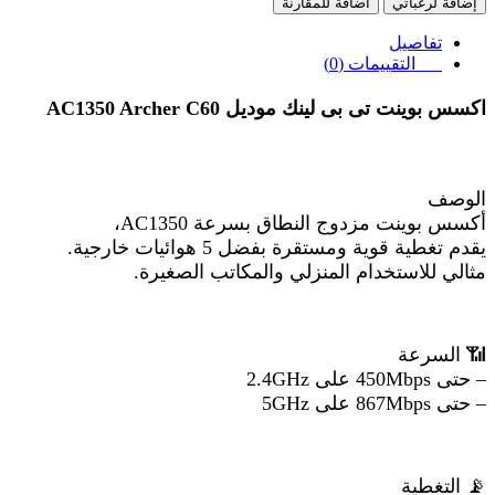
إضافة لرغباتي
اضافة للمقارنة
تفاصيل
التقييمات (0)
اكسس بوينت تى بى لينك موديل
AC1350 Archer C60
الوصف
أكسس بوينت مزدوج النطاق بسرعة AC1350،
يقدم تغطية قوية ومستقرة بفضل 5 هوائيات خارجية.
مثالي للاستخدام المنزلي والمكاتب الصغيرة.
📶
السرعة
– حتى 450Mbps على 2.4GHz
– حتى 867Mbps على 5GHz
📡
التغطية