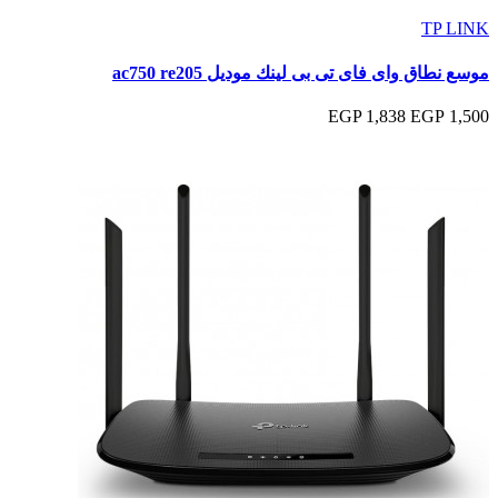
TP LINK
موسع نطاق واى فاى تى بى لينك موديل ac750 re205
1,838 EGP
1,500 EGP