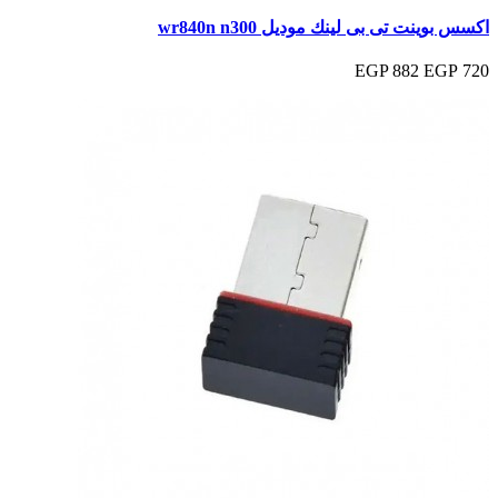
اكسس بوينت تى بى لينك موديل wr840n n300
882 EGP
720 EGP