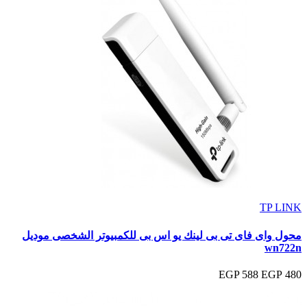
TP LINK
محول واى فاى تى بى لينك يو اس بى للكمبيوتر الشخصى موديل
wn722n
588 EGP
480 EGP