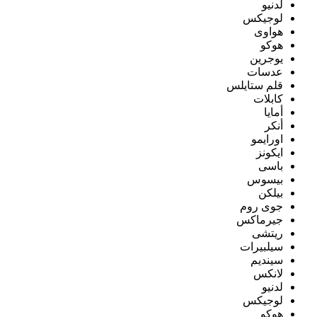
لدنيو
لوجيكس
هواوى
هوكو
يوجرين
عدسات
قلم ستايلس
كابلات
أمايا
أنكر
اورايمو
ايكونز
باسى
بيسوس
بيلكن
جوى روم
جيرماكس
ريتشى
سيلبيرات
سينديم
لانكس
لدنيو
لوجيكس
هوكو