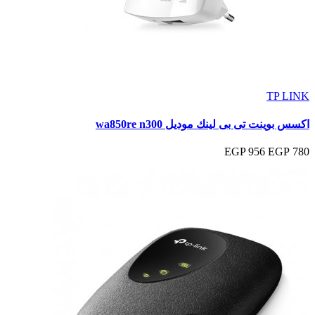
TP LINK
اكسس بوينت تى بى لينك موديل wa850re n300
956 EGP
780 EGP