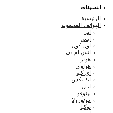
التصنيفات
الرئيسية
الهواتف المحمولة
ابل
ايس
اول كول
اتش ام دى
هونر
هواوي
اي كيو
انفينكس
ايتل
لينوفو
موتورولا
نوكيا