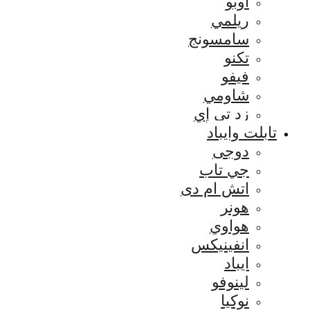
اوبو
ريلمي
سامسونج
تكنو
فيفو
شاومي
زد تي إي
تابلت وايباد
دوجى
جي تاب
اتش ام دى
هونر
هواوي
انفينيكس
ايباد
لينوفو
نوكيا