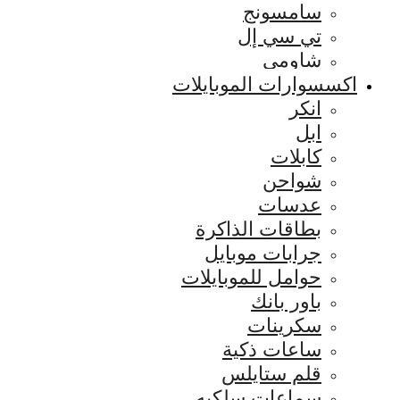
سامسونج
تي سي إل
شاومي
اكسسوارات الموبايلات
انكر
ابل
كابلات
شواحن
عدسات
بطاقات الذاكرة
جرابات موبايل
حوامل للموبايلات
باور بانك
سكرينات
ساعات ذكية
قلم ستايلس
سماعات سلكيه