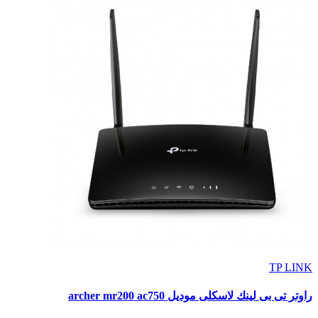
TP LINK
راوتر تى بى لينك لاسكلى موديل archer mr200 ac750