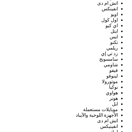
اتش ام دى
انفينكس
اوبو
اول كول
اي كيو
ايتل
ايس
تكنو
ريلمي
زد تي إي
سامسونج
شاومي
فيفو
لينوفو
موتورولا
نوكيا
هواوي
هونر
ابل
موبايلات مستعملة
الأجهزة اللوحية والآيباد
اتش ام دى
انفينيكس
ايباد