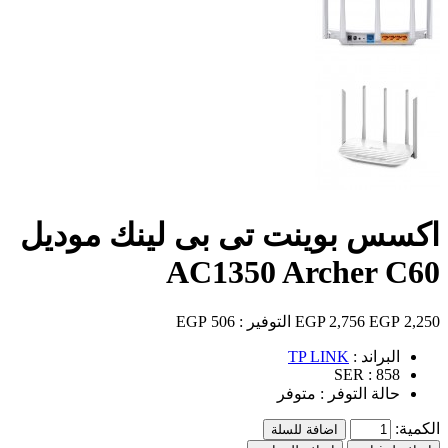
اكسس بوينت تى بى لينك موديل
AC1350 Archer C60
2,250 EGP
2,756 EGP
التوفير :
506 EGP
البراند :
TP LINK
SER :
858
حالة التوفر :
متوفر
الكمية:
اضافة للسلة