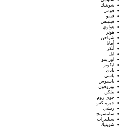
شويتيك
فومي
فيفو
فيليبس
هواوي
هونر
شواحن
أمايا
أنكر
ابل
اورايمو
ايكونز
بادى
باسى
باسيوس
بوروفون
بيلكن
جوى روم
جيرماكس
ريشي
سامسونج
سيلبيرات
شويتيك