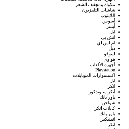
مكواة ومجفف الشعر
شاشات التلفزيون
اللابتوب
أسوس
أيسر
ابل
اتش بي
ام اس اي
ديل
لينوفو
هواوي
أجهزة الألعاب
Playstation
اكسسوارات الموبايلات
ابل
انكر
أنكر ساوندكور
باور بانك
شواحن
كابلات انكر
باور بانك
انفنيكس
انكر