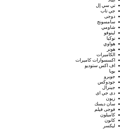
تي سي إل
جي تاب
دوجى
سامسونج
شاومي
لينوفو
نوكيا
هواوي
هونر
الكاميرات
اكسسوارات كاميرات
اف اكس ستوديو
بويا
جوبرو
جودوكس
جينرال
دى جي اى
زيون
سان ديسك
فوجى فيلم
كاميلون
كانون
ليكسر