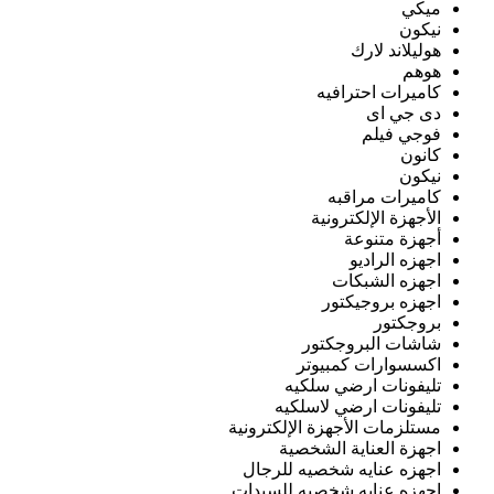
ميكي
نيكون
هوليلاند لارك
هوهم
كاميرات احترافيه
دى جي اى
فوجي فيلم
كانون
نيكون
كاميرات مراقبه
الأجهزة الإلكترونية
أجهزة متنوعة
اجهزه الراديو
اجهزه الشبكات
اجهزه بروجيكتور
بروجكتور
شاشات البروجكتور
اكسسوارات كمبيوتر
تليفونات ارضي سلكيه
تليفونات ارضي لاسلكيه
مستلزمات الأجهزة الإلكترونية
اجهزة العناية الشخصية
اجهزه عنايه شخصيه للرجال
اجهزه عنايه شخصيه للسيدات