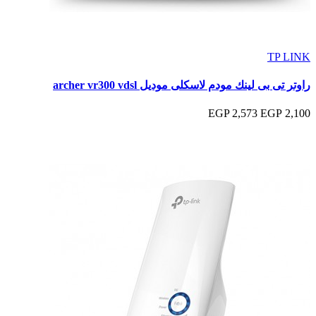
TP LINK
راوتر تى بى لينك مودم لاسكلى موديل archer vr300 vdsl
2,573 EGP
2,100 EGP