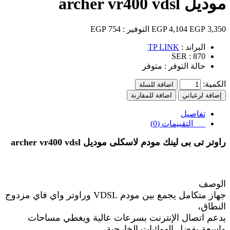
موديل archer vr400 vdsl
3,350 EGP
4,104 EGP
التوفير :
754 EGP
البراند :
TP LINK
SER :
870
حالة التوفر :
متوفر
الكمية:
اضافة للسلة
إضافة لرغباتي
اضافة للمقارنة
تفاصيل
التقييمات (0)
راوتر تى بى لينك مودم لاسكلى موديل
archer vr400 vdsl
الوصف
جهاز متكامل يجمع بين مودم VDSL وراوتر واي فاي مزدوج
النطاق،
يدعم اتصال الإنترنت بسرعات عالية ويغطي مساحات
واسعة بفضل الهوائيات الخارجية،