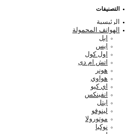
التصنيفات
الرئيسية
الهواتف المحمولة
ابل
ايس
اول كول
اتش ام دى
هونر
هواوي
اي كيو
انفينكس
ايتل
لينوفو
موتورولا
نوكيا