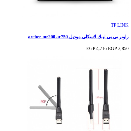
TP LINK
راوتر تى بى لينك لاسكلى موديل archer mr200 ac750
4,716 EGP
3,850 EGP