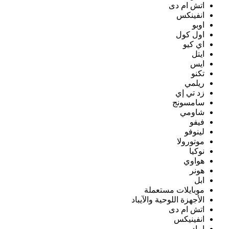
اتش ام دى
انفينكس
اوبو
اول كول
اي كيو
ايتل
ايس
تكنو
ريلمي
زد تي إي
سامسونج
شاومي
فيفو
لينوفو
موتورولا
نوكيا
هواوي
هونر
ابل
موبايلات مستعملة
الأجهزة اللوحية والآيباد
اتش ام دى
انفينيكس
ايباد