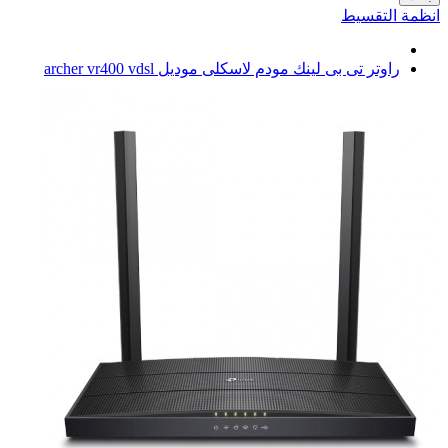
انظمة التقسيط
راوتر تى بى لينك مودم لاسكلى موديل archer vr400 vdsl