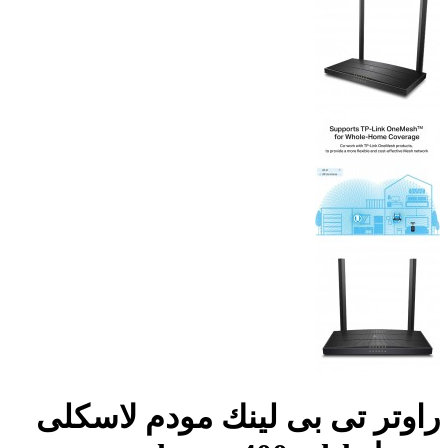
راوتر تى بى لينك مودم لاسكلى