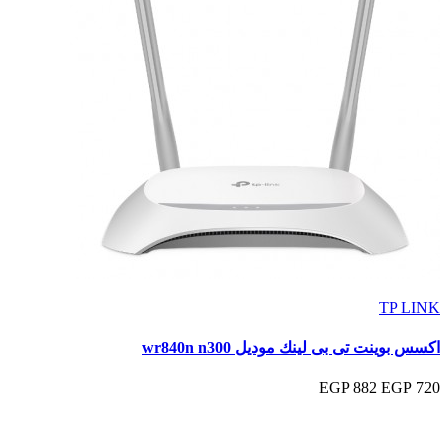
TP LINK
اكسس بوينت تى بى لينك موديل wr840n n300
882 EGP
720 EGP