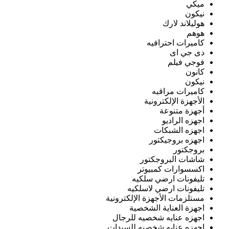
ميكي
نيكون
هوليلاند لارك
هوهم
كاميرات احترافيه
دى جي اى
فوجي فيلم
كانون
نيكون
كاميرات مراقبه
الأجهزة الإلكترونية
أجهزة متنوعة
اجهزه الراديو
اجهزه الشبكات
اجهزه بروجيكتور
بروجكتور
شاشات البروجكتور
اكسسوارات كمبيوتر
تليفونات ارضي سلكيه
تليفونات ارضي لاسلكيه
مستلزمات الأجهزة الإلكترونية
اجهزة العناية الشخصية
اجهزه عنايه شخصيه للرجال
اجهزه عنايه شخصيه للسيدات