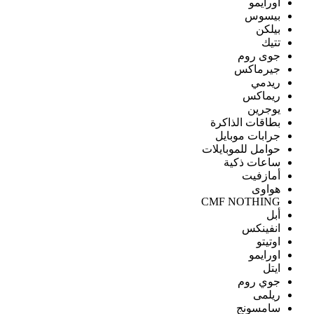
اورايمو
بيسوس
بيلكن
تتيك
جوى روم
جيرماكس
ريدمي
ريماكس
يوجرين
بطاقات الذاكرة
جرابات موبايل
حوامل للموبايلات
ساعات ذكية
أمازفيت
هواوى
CMF NOTHING
أبل
انفينكس
اوتيتو
اورايمو
ايتل
جوي روم
ريلمى
سامسونج