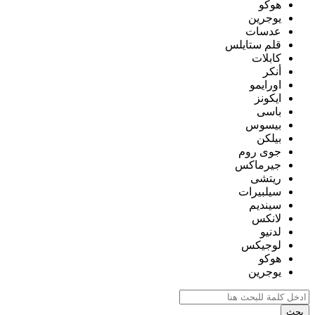
هوكو
يوجرين
عدسات
قلم ستايلس
كابلات
أنكر
اورايمو
ايكونز
باسى
بيسوس
بيلكن
جوى روم
جيرماكس
ريتشى
سيلبيرات
سينديم
لانكس
لدنيو
لوجيكس
هوكو
يوجرين
بحث