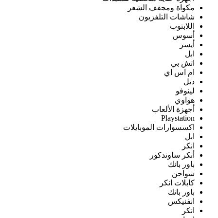
مكواة ومجفف الشعر
شاشات التلفزيون
اللابتوب
أسوس
أيسر
ابل
اتش بي
ام اس اي
ديل
لينوفو
هواوي
أجهزة الألعاب
Playstation
اكسسوارات الموبايلات
ابل
انكر
أنكر ساوندكور
باور بانك
شواحن
كابلات انكر
باور بانك
انفنيكس
انكر