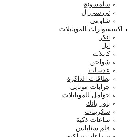
سامسونج
تي سي إل
شاومي
اكسسوارات الموبايلات
انكر
ابل
كابلات
شواحن
عدسات
بطاقات الذاكرة
جرابات موبايل
حوامل للموبايلات
باور بانك
سكرينات
ساعات ذكية
قلم ستايلس
سماعات سلكيه