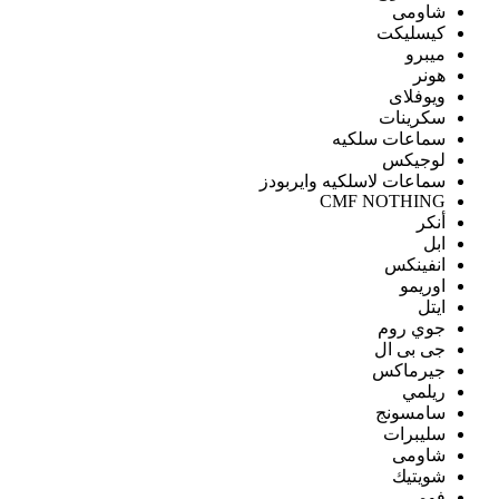
شاومى
كيسليكت
ميبرو
هونر
ويوفلاى
سكرينات
سماعات سلكيه
لوجيكس
سماعات لاسلكيه وايربودز
CMF NOTHING
أنكر
ابل
انفينكس
اوريمو
ايتل
جوي روم
جى بى ال
جيرماكس
ريلمي
سامسونج
سليبرات
شاومى
شويتيك
فومي