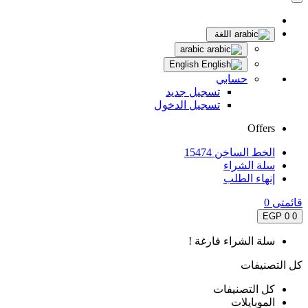
اللغة
arabic
English
حسابي
تسجيل جديد
تسجيل الدخول
Offers
الخط الساخن 15474
سلة الشراء
إنهاء الطلب
قائمتى
0
0 EGP
0
سلة الشراء فارغة !
كل التصنيفات
كل التصنيفات
الموبايلات