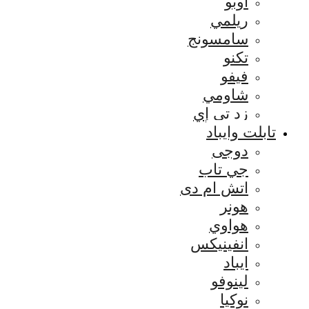
اوبو
ريلمي
سامسونج
تكنو
فيفو
شاومي
زد تي إي
تابلت وايباد
دوجى
جي تاب
اتش ام دى
هونر
هواوي
انفينيكس
ايباد
لينوفو
نوكيا