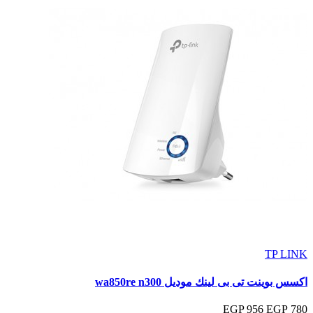
TP LINK
اكسس بوينت تى بى لينك موديل wa850re n300
956 EGP
780 EGP