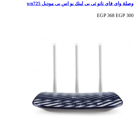
وصلة واى فاى نانو تى بى لينك يو اس بى موديل wn725
368 EGP
300 EGP