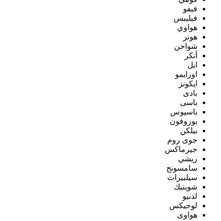
فيفو
فيليبس
هواوي
هونر
شواحن
أنكر
ابل
اورايمو
ايكونز
بادى
باسى
باسيوس
بوروفون
بيلكن
جوى روم
جيرماكس
ريشي
سامسونج
سيلبيرات
شويتيك
لدنيو
لوجيكس
هواوى