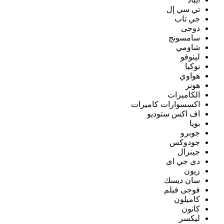
تي سي إل
جي تاب
دوجى
سامسونج
شاومي
لينوفو
نوكيا
هواوي
هونر
الكاميرات
اكسسوارات كاميرات
اف اكس ستوديو
بويا
جوبرو
جودوكس
جينرال
دى جي اى
زيون
سان ديسك
فوجى فيلم
كاميلون
كانون
ليكسر