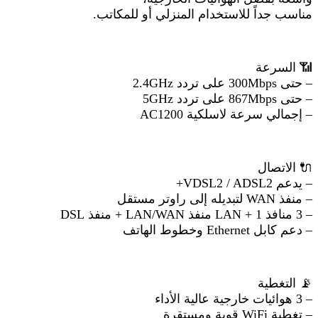
مناسب جداً للاستخدام المنزلي أو للمكاتب.
📶
السرعة
– حتى 300Mbps على تردد 2.4GHz
– حتى 867Mbps على تردد 5GHz
– إجمالي سرعة لاسلكية AC1200
🔌
الاتصال
– يدعم VDSL2 / ADSL2+
– منفذ WAN لتبديله إلى راوتر مستقل
– 3 منافذ LAN + 1 منفذ LAN/WAN + منفذ DSL
– دعم كابل Ethernet وخطوط الهاتف
📡
التغطية
– 3 هوائيات خارجية عالية الأداء
– تغطية WiFi قوية ومستقرة