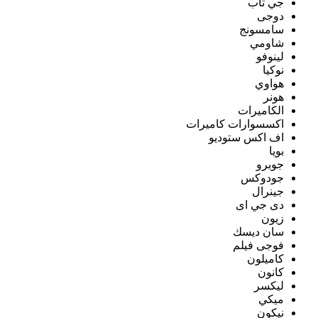
جي تاب
دوجى
سامسونج
شاومي
لينوفو
نوكيا
هواوي
هونر
الكاميرات
اكسسوارات كاميرات
اف اكس ستوديو
بويا
جوبرو
جودوكس
جينرال
دى جي اى
زيون
سان ديسك
فوجى فيلم
كاميلون
كانون
ليكسر
ميكي
نيكون