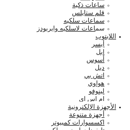
ساعات ذكية
قلم ستايلس
سماعات سلكيه
سماعات لاسلكيه وايربودز
اللابتوب
أيسر
ابل
أسوس
ديل
اتش بي
هواوي
لينوفو
ام اس اي
الأجهزة الإلكترونية
أجهزة متنوعة
اكسسوارات كمبيوتر