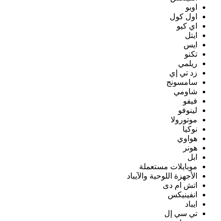
اوبو
اول كول
اي كيو
ايتل
ايس
تكنو
ريلمي
زد تي إي
سامسونج
شاومي
فيفو
لينوفو
موتورولا
نوكيا
هواوي
هونر
ابل
موبايلات مستعملة
الأجهزة اللوحية والآيباد
اتش ام دى
انفينيكس
ايباد
تي سي إل