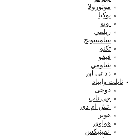
موتورولا
نوكيا
اوبو
ريلمي
سامسونج
تكنو
فيفو
شاومي
زد تي إي
تابلت وايباد
دوجى
جي تاب
اتش ام دى
هونر
هواوي
انفينيكس