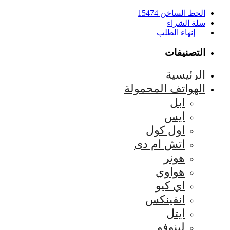
الخط الساخن 15474
سلة الشراء
إنهاء الطلب
التصنيفات
الرئيسية
الهواتف المحمولة
ابل
ايس
اول كول
اتش ام دى
هونر
هواوي
اي كيو
انفينكس
ايتل
لينوفو