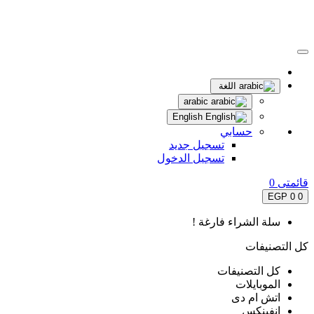
اللغة
arabic
English
حسابي
تسجيل جديد
تسجيل الدخول
قائمتى
0
0 EGP
0
سلة الشراء فارغة !
كل التصنيفات
كل التصنيفات
الموبايلات
اتش ام دى
انفينكس