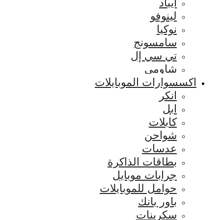
ايباد
لينوفو
نوكيا
سامسونج
تي سي إل
شاومي
اكسسوارات الموبايلات
انكر
ابل
كابلات
شواحن
عدسات
بطاقات الذاكرة
جرابات موبايل
حوامل للموبايلات
باور بانك
سكرينات