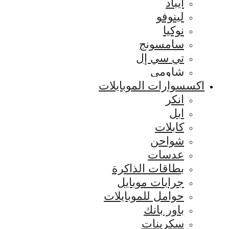
ايباد
لينوفو
نوكيا
سامسونج
تي سي إل
شاومي
اكسسوارات الموبايلات
انكر
ابل
كابلات
شواحن
عدسات
بطاقات الذاكرة
جرابات موبايل
حوامل للموبايلات
باور بانك
سكرينات