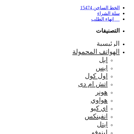
الخط الساخن 15474
سلة الشراء
إنهاء الطلب
التصنيفات
الرئيسية
الهواتف المحمولة
ابل
ايس
اول كول
اتش ام دى
هونر
هواوي
اي كيو
انفينكس
ايتل
لينوفو