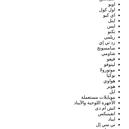
اوبو
اول كول
اي كيو
ايتل
ايس
تكنو
ريلمي
زد تي إي
سامسونج
شاومي
فيفو
لينوفو
موتورولا
نوكيا
هواوي
هونر
ابل
موبايلات مستعملة
الأجهزة اللوحية والآيباد
اتش ام دى
انفينيكس
ايباد
تي سي إل