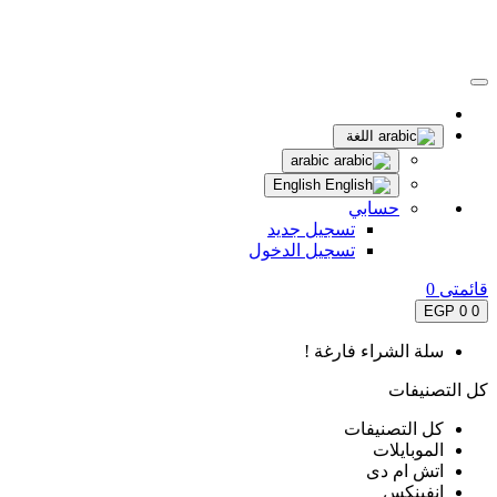
اللغة
arabic
English
حسابي
تسجيل جديد
تسجيل الدخول
قائمتى
0
0 EGP
0
سلة الشراء فارغة !
كل التصنيفات
كل التصنيفات
الموبايلات
اتش ام دى
انفينكس