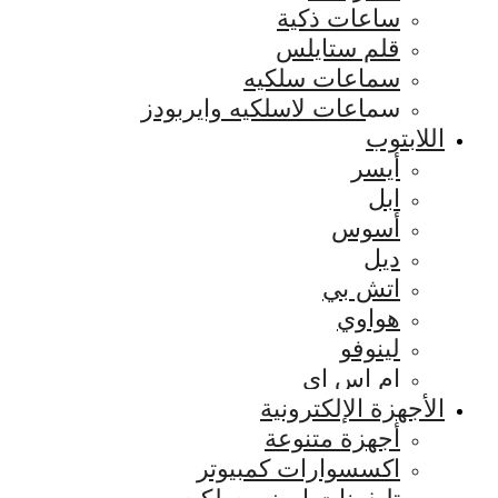
ساعات ذكية
قلم ستايلس
سماعات سلكيه
سماعات لاسلكيه وايربودز
اللابتوب
أيسر
ابل
أسوس
ديل
اتش بي
هواوي
لينوفو
ام اس اي
الأجهزة الإلكترونية
أجهزة متنوعة
اكسسوارات كمبيوتر