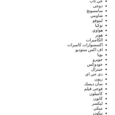
جي تاب
دوجى
سامسونج
شاومي
لينوفو
نوكيا
هواوي
هونر
الكاميرات
اكسسوارات كاميرات
اف اكس ستوديو
بويا
جوبرو
جودوكس
جينرال
دى جي اى
زيون
سان ديسك
فوجى فيلم
كاميلون
كانون
ليكسر
ميكي
نيكون