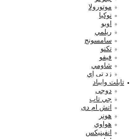
موتورولا
نوكيا
اوبو
ريلمي
سامسونج
تكنو
فيفو
شاومي
زد تي إي
تابلت وايباد
دوجى
جي تاب
اتش ام دى
هونر
هواوي
انفينيكس