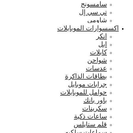
سامسونج
تي سي إل
شاومي
اكسسوارات الموبايلات
انكر
ابل
كابلات
شواحن
عدسات
بطاقات الذاكرة
جرابات موبايل
حوامل للموبايلات
باور بانك
سكرينات
ساعات ذكية
قلم ستايلس
سماعات سلكيه