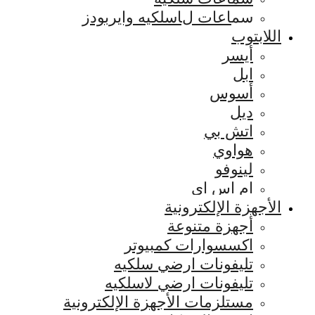
سماعات لاسلكيه وايربودز
اللابتوب
أيسر
ابل
أسوس
ديل
اتش بي
هواوي
لينوفو
ام اس اي
الأجهزة الإلكترونية
أجهزة متنوعة
اكسسوارات كمبيوتر
تليفونات ارضي سلكيه
تليفونات ارضي لاسلكيه
مستلزمات الأجهزة الإلكترونية