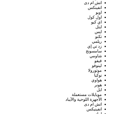
اتش ام دى
انفينكس
اوبو
اول كول
اي كيو
ايتل
ايس
تكنو
ريلمي
زد تي إي
سامسونج
شاومي
فيفو
لينوفو
موتورولا
نوكيا
هواوي
هونر
ابل
موبايلات مستعملة
الأجهزة اللوحية والآيباد
اتش ام دى
انفينيكس
ايباد