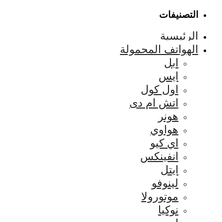
التصنيفات
الرئيسية
الهواتف المحمولة
ابل
ايس
اول كول
اتش ام دى
هونر
هواوي
اي كيو
انفينكس
ايتل
لينوفو
موتورولا
نوكيا