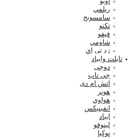
اوبو
ريلمي
سامسونج
تكنو
فيفو
شاومي
زد تي إي
تابلت وايباد
دوجى
جي تاب
اتش ام دى
هونر
هواوي
انفينيكس
ايباد
لينوفو
نوكيا