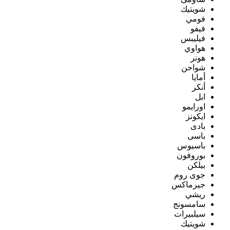
شويتيك
فومي
فيفو
فيليبس
هواوي
هونر
شواحن
أمايا
أنكر
ابل
اورايمو
ايكونز
بادى
باسى
باسيوس
بوروفون
بيلكن
جوى روم
جيرماكس
ريشي
سامسونج
سيلبيرات
شويتيك