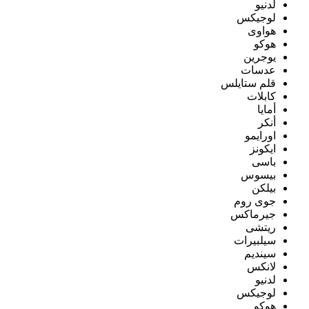
لدنيو
لوجيكس
هواوى
هوكو
يوجرين
عدسات
قلم ستايلس
كابلات
أمايا
أنكر
اورايمو
ايكونز
باسى
بيسوس
بيلكن
جوى روم
جيرماكس
ريتشى
سيلبيرات
سينديم
لانكس
لدنيو
لوجيكس
هوكو