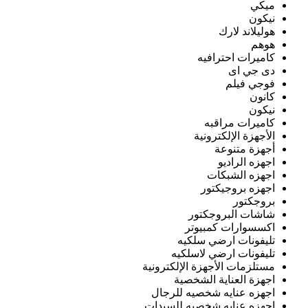
ميكي
نيكون
هوليلاند لارك
هوهم
كاميرات احترافيه
دى جي اى
فوجي فيلم
كانون
نيكون
كاميرات مراقبه
الأجهزة الإلكترونية
أجهزة متنوعة
اجهزه الراديو
اجهزه الشبكات
اجهزه بروجيكتور
بروجكتور
شاشات البروجكتور
اكسسوارات كمبيوتر
تليفونات ارضي سلكيه
تليفونات ارضي لاسلكيه
مستلزمات الأجهزة الإلكترونية
اجهزة العناية الشخصية
اجهزه عنايه شخصيه للرجال
اجهزه عنايه شخصيه للسيدات