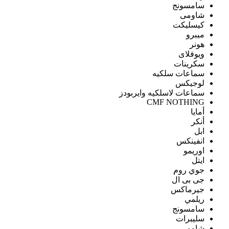
سامسونج
شاومى
كيسليكت
ميبرو
هونر
ويوفلاى
سكرينات
سماعات سلكيه
لوجيكس
سماعات لاسلكيه وايربودز
CMF NOTHING
أمايا
أنكر
ابل
انفينكس
اوريمو
ايتل
جوي روم
جى بى ال
جيرماكس
ريلمي
سامسونج
سليبرات
شاومى