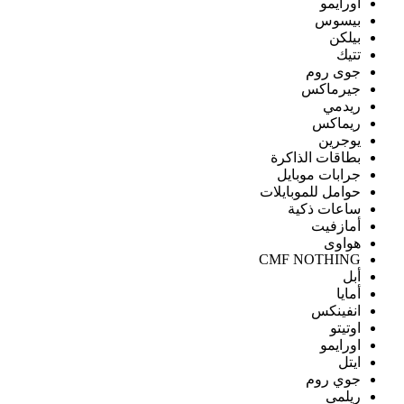
اورايمو
بيسوس
بيلكن
تتيك
جوى روم
جيرماكس
ريدمي
ريماكس
يوجرين
بطاقات الذاكرة
جرابات موبايل
حوامل للموبايلات
ساعات ذكية
أمازفيت
هواوى
CMF NOTHING
أبل
أمايا
انفينكس
اوتيتو
اورايمو
ايتل
جوي روم
ريلمى