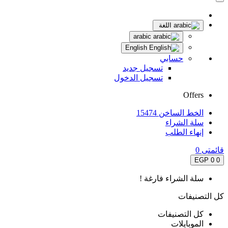
اللغة
arabic
English
حسابي
تسجيل جديد
تسجيل الدخول
Offers
الخط الساخن 15474
سلة الشراء
إنهاء الطلب
قائمتى
0
0 EGP
0
سلة الشراء فارغة !
كل التصنيفات
كل التصنيفات
الموبايلات