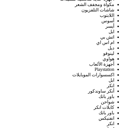
مكواة ومجفف الشعر
شاشات التلفزيون
اللابتوب
أسوس
أيسر
ابل
اتش بي
ام اس اي
ديل
لينوفو
هواوي
أجهزة الألعاب
Playstation
اكسسوارات الموبايلات
ابل
انكر
أنكر ساوندكور
باور بانك
شواحن
كابلات انكر
باور بانك
انفنيكس
انكر