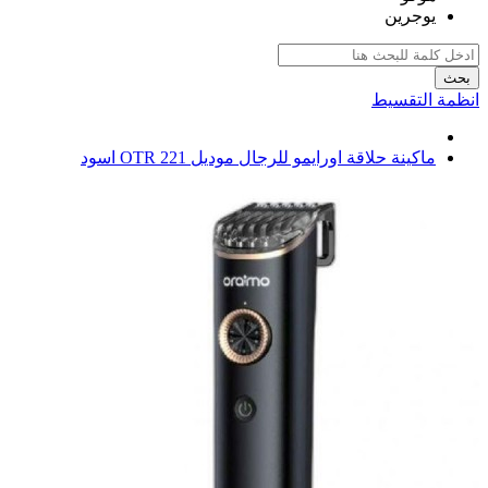
يوجرين
بحث
انظمة التقسيط
ماكينة حلاقة اورايمو للرجال موديل OTR 221 اسود