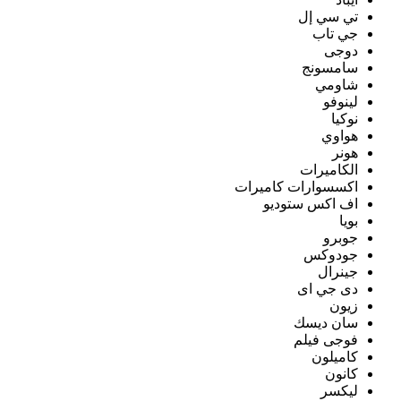
تي سي إل
جي تاب
دوجى
سامسونج
شاومي
لينوفو
نوكيا
هواوي
هونر
الكاميرات
اكسسوارات كاميرات
اف اكس ستوديو
بويا
جوبرو
جودوكس
جينرال
دى جي اى
زيون
سان ديسك
فوجى فيلم
كاميلون
كانون
ليكسر