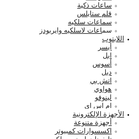
ساعات ذكية
قلم ستايلس
سماعات سلكيه
سماعات لاسلكيه وايربودز
اللابتوب
أيسر
ابل
أسوس
ديل
اتش بي
هواوي
لينوفو
ام اس اي
الأجهزة الإلكترونية
أجهزة متنوعة
اكسسوارات كمبيوتر