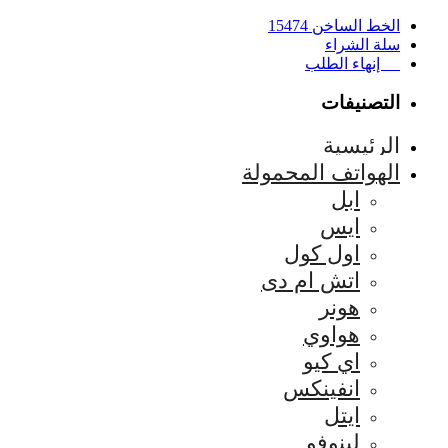
الخط الساخن 15474
سلة الشراء
إنهاء الطلب
التصنيفات
الرئيسية
الهواتف المحمولة
ابل
ايس
اول كول
اتش ام دى
هونر
هواوي
اي كيو
انفينكس
ايتل
لينوفو