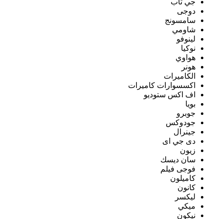
جي تاب
دوجى
سامسونج
شاومي
لينوفو
نوكيا
هواوي
هونر
الكاميرات
اكسسوارات كاميرات
اف اكس ستوديو
بويا
جوبرو
جودوكس
جينرال
دى جي اى
زيون
سان ديسك
فوجى فيلم
كاميلون
كانون
ليكسر
ميكي
نيكون