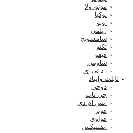
موتورولا
نوكيا
اوبو
ريلمي
سامسونج
تكنو
فيفو
شاومي
زد تي إي
تابلت وايباد
دوجى
جي تاب
اتش ام دى
هونر
هواوي
انفينيكس