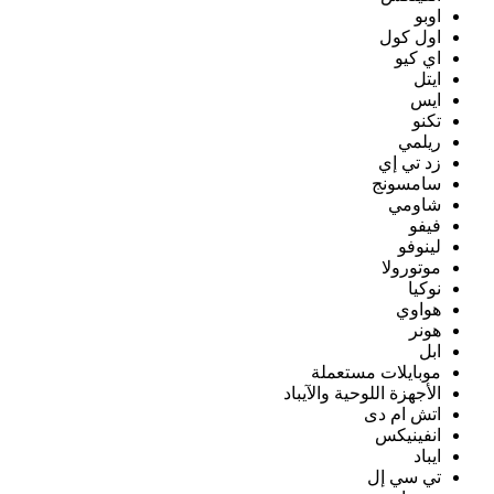
اوبو
اول كول
اي كيو
ايتل
ايس
تكنو
ريلمي
زد تي إي
سامسونج
شاومي
فيفو
لينوفو
موتورولا
نوكيا
هواوي
هونر
ابل
موبايلات مستعملة
الأجهزة اللوحية والآيباد
اتش ام دى
انفينيكس
ايباد
تي سي إل