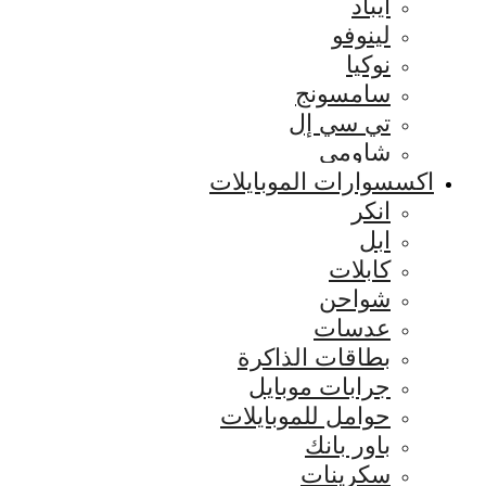
ايباد
لينوفو
نوكيا
سامسونج
تي سي إل
شاومي
اكسسوارات الموبايلات
انكر
ابل
كابلات
شواحن
عدسات
بطاقات الذاكرة
جرابات موبايل
حوامل للموبايلات
باور بانك
سكرينات