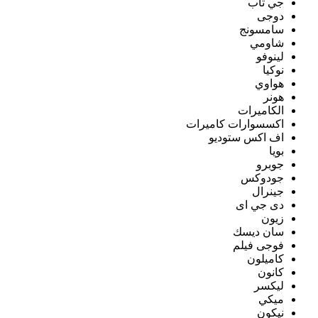
جي تاب
دوجى
سامسونج
شاومي
لينوفو
نوكيا
هواوي
هونر
الكاميرات
اكسسوارات كاميرات
اف اكس ستوديو
بويا
جوبرو
جودوكس
جينرال
دى جي اى
زيون
سان ديسك
فوجى فيلم
كاميلون
كانون
ليكسر
ميكي
نيكون