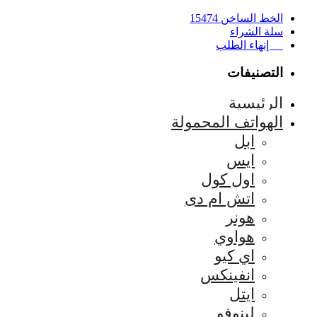
الخط الساخن 15474
سلة الشراء
إنهاء الطلب
التصنيفات
الرئيسية
الهواتف المحمولة
ابل
ايس
اول كول
اتش ام دى
هونر
هواوي
اي كيو
انفينكس
ايتل
لينوفو