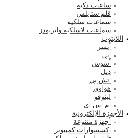
ساعات ذكية
قلم ستايلس
سماعات سلكيه
سماعات لاسلكيه وايربودز
اللابتوب
أيسر
ابل
أسوس
ديل
اتش بي
هواوي
لينوفو
ام اس اي
الأجهزة الإلكترونية
أجهزة متنوعة
اكسسوارات كمبيوتر