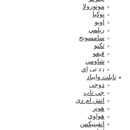
موتورولا
نوكيا
اوبو
ريلمي
سامسونج
تكنو
فيفو
شاومي
زد تي إي
تابلت وايباد
دوجى
جي تاب
اتش ام دى
هونر
هواوي
انفينيكس