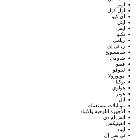
اوبو
اول كول
اي كيو
ايتل
ايس
تكنو
ريلمي
زد تي إي
سامسونج
شاومي
فيفو
لينوفو
موتورولا
نوكيا
هواوي
هونر
ابل
موبايلات مستعملة
الأجهزة اللوحية والآيباد
اتش ام دى
انفينيكس
ايباد
تي سي إل