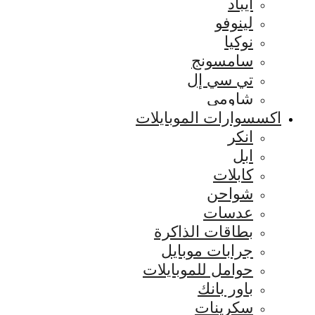
ايباد
لينوفو
نوكيا
سامسونج
تي سي إل
شاومي
اكسسوارات الموبايلات
انكر
ابل
كابلات
شواحن
عدسات
بطاقات الذاكرة
جرابات موبايل
حوامل للموبايلات
باور بانك
سكرينات