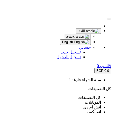
اللغة
arabic
English
حسابي
تسجيل جديد
تسجيل الدخول
قائمتى
0
0 EGP
0
سلة الشراء فارغة !
كل التصنيفات
كل التصنيفات
الموبايلات
اتش ام دى
انفينكس