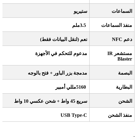
السماعات
ستيريو
منفذ السماعات
3.5
ملم
دعم
NFC
نعم (لنقل البيانات فقط)
مستشعر
IR
مدعوم للتحكم في الأجهزة
Blaster
البصمة
مدمجة بزر الباور + فتح بالوجه
البطارية
5160
مللي أمبير
الشحن
سريع 45 واط + شحن عكسي 10 واط
منفذ الشحن
USB Type-C