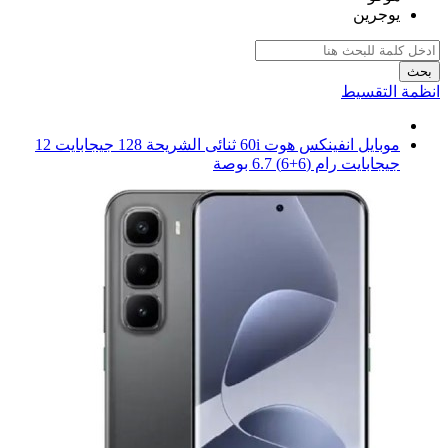
يوجرين
بحث
انظمة التقسيط
موبايل انفينكس هوت 60i ثنائى الشريحة 128 جيجابايت 12
جيجابايت رام (6+6) 6.7 بوصة