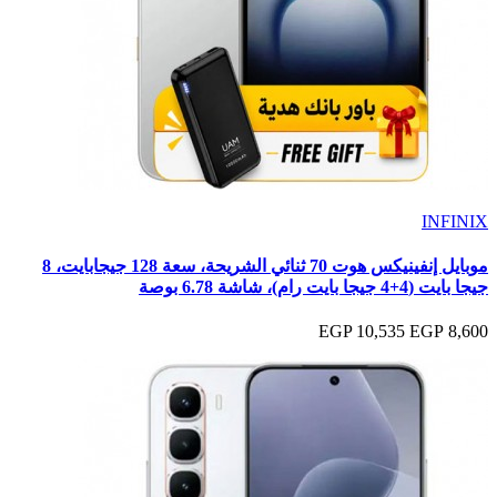
INFINIX
موبايل إنفينيكس هوت 70 ثنائي الشريحة، سعة 128 جيجابايت، 8
جيجا بايت (4+4 جيجا بايت رام)، شاشة 6.78 بوصة
10,535 EGP
8,600 EGP