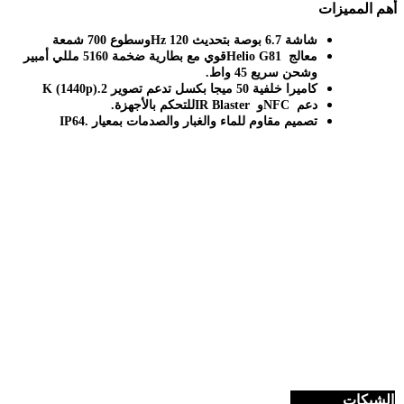
أهم المميزات
شاشة 6.7 بوصة بتحديث 120
Hz
وسطوع 700 شمعة
معالج
Helio G81
قوي مع بطارية ضخمة 5160 مللي أمبير
وشحن سريع 45 واط
.
كاميرا خلفية 50 ميجا بكسل تدعم تصوير 2
K (1440p).
دعم
NFC
و
IR Blaster
للتحكم بالأجهزة
.
تصميم مقاوم للماء والغبار والصدمات بمعيار
IP64.
الشبكات