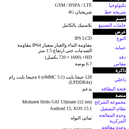
GSM / HSPA / LTE
تكنولوجيا
شريحة خط
شريحتان 4G
جسم
خامات التصنيع
بلاستيك بالكامل
عرض
IPS LCD
النوع
مقاومة الماء والغبار بمعيار IP64 مقاومة
حماية
الصدمات حتى ارتفاع 1.5 متر
دقة
HD+ (720 × 1600 بكسل)
مقاس
6.7 بوصة
ذاكرة
128 جيجا بايت (eMMC 5.1) 6 ةجيجا بايت رام
داخلي
(LPDDR4x)
فتحة البطاقة
يدعم
منصة
Mediatek Helio G81 Ultimate (12 nm)
مجموعة الشرائح
Android 15, XOS 15.1
نظام التشغيل
وحدة المعالجة
ثمانى النواه
المركزية
وحدة معالجة