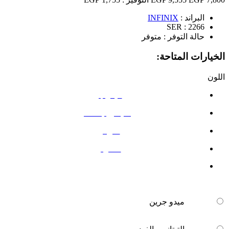
البراند :
INFINIX
SER :
2266
حالة التوفر :
متوفر
الخيارات المتاحة:
اللون
ميدو جرين
التيتانيوم الفضي
ظل أزرق
أحمر نيون
ميدو جرين