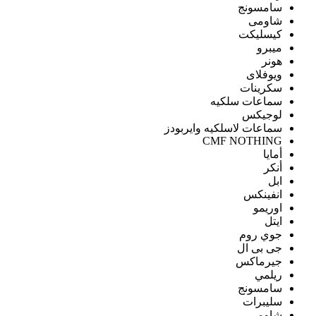
سامسونج
شاومى
كيسليكت
ميبرو
هونر
ويوفلاى
سكرينات
سماعات سلكيه
لوجيكس
سماعات لاسلكيه وايربودز
CMF NOTHING
أمايا
أنكر
ابل
انفينكس
اوريمو
ايتل
جوي روم
جى بى ال
جيرماكس
ريلمي
سامسونج
سليبرات
شاومى