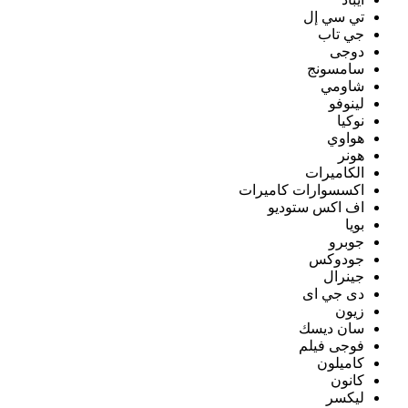
تي سي إل
جي تاب
دوجى
سامسونج
شاومي
لينوفو
نوكيا
هواوي
هونر
الكاميرات
اكسسوارات كاميرات
اف اكس ستوديو
بويا
جوبرو
جودوكس
جينرال
دى جي اى
زيون
سان ديسك
فوجى فيلم
كاميلون
كانون
ليكسر