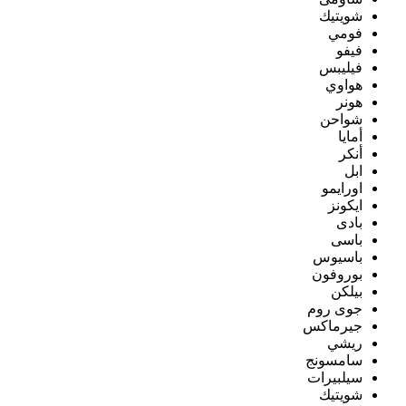
شويتيك
فومي
فيفو
فيليبس
هواوي
هونر
شواحن
أمايا
أنكر
ابل
اورايمو
ايكونز
بادى
باسى
باسيوس
بوروفون
بيلكن
جوى روم
جيرماكس
ريشي
سامسونج
سيلبيرات
شويتيك