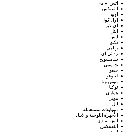
اتش ام دى
انفينكس
اوبو
اول كول
اي كيو
ايتل
ايس
تكنو
ريلمي
زد تي إي
سامسونج
شاومي
فيفو
لينوفو
موتورولا
نوكيا
هواوي
هونر
ابل
موبايلات مستعملة
الأجهزة اللوحية والآيباد
اتش ام دى
انفينيكس
ايباد