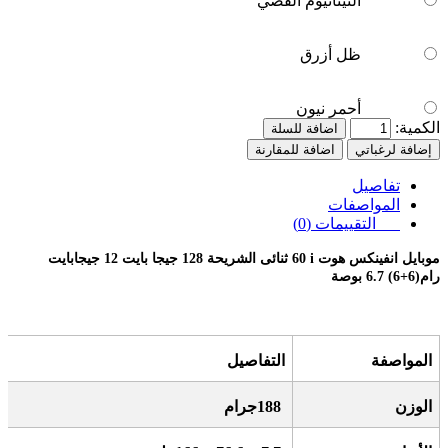
التيتانيوم الفضي
ظل أزرق
أحمر نيون
الكمية:
اضافة للسلة
إضافة لرغباتي
اضافة للمقارنة
تفاصيل
المواصفات
التقييمات (0)
موبايل انفينكس هوت
60 i
ثنائى الشريحة 128 جيجا بايت 12 جيجابايت
رام(6+6) 6.7 بوصة
المواصفة
التفاصيل
الوزن
188
جرام