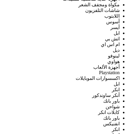
مكواة ومجفف الشعر
شاشات التلفزيون
اللابتوب
أسوس
أيسر
ابل
اتش بي
ام اس اي
ديل
لينوفو
هواوي
أجهزة الألعاب
Playstation
اكسسوارات الموبايلات
ابل
انكر
أنكر ساوندكور
باور بانك
شواحن
كابلات انكر
باور بانك
انفنيكس
انكر