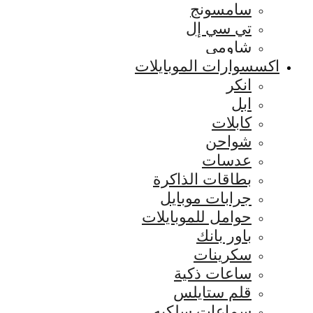
سامسونج
تي سي إل
شاومي
اكسسوارات الموبايلات
انكر
ابل
كابلات
شواحن
عدسات
بطاقات الذاكرة
جرابات موبايل
حوامل للموبايلات
باور بانك
سكرينات
ساعات ذكية
قلم ستايلس
سماعات سلكيه