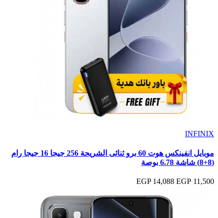
INFINIX
موبايل انفينكس هوت 60 برو ثنائى الشريحة 256 جيجا 16 جيجا رام
(8+8) شاشة 6.78 بوصة
14,088 EGP
11,500 EGP