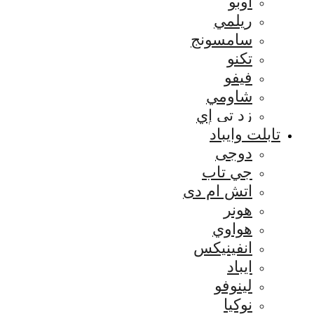
اوبو
ريلمي
سامسونج
تكنو
فيفو
شاومي
زد تي إي
تابلت وايباد
دوجى
جي تاب
اتش ام دى
هونر
هواوي
انفينيكس
ايباد
لينوفو
نوكيا