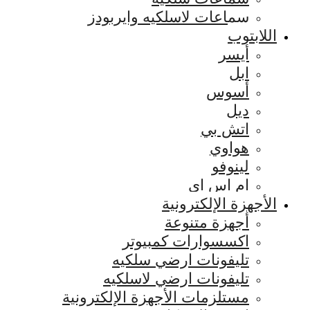
سماعات لاسلكيه وايربودز
اللابتوب
أيسر
ابل
أسوس
ديل
اتش بي
هواوي
لينوفو
ام اس اي
الأجهزة الإلكترونية
أجهزة متنوعة
اكسسوارات كمبيوتر
تليفونات ارضي سلكيه
تليفونات ارضي لاسلكيه
مستلزمات الأجهزة الإلكترونية