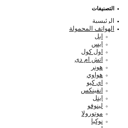
التصنيفات
الرئيسية
الهواتف المحمولة
ابل
ايس
اول كول
اتش ام دى
هونر
هواوي
اي كيو
انفينكس
ايتل
لينوفو
موتورولا
نوكيا