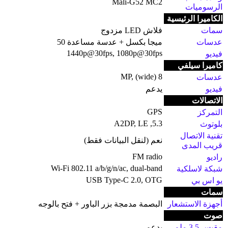
Mali-G52 MC2
الرسوميات
الكاميرا الرئيسية
سمات
فلاش LED مزدوج
عدسات
ميجا بكسل + عدسة مساعدة 50
1440p@30fps, 1080p@30fps
فيديو
كاميرا سيلفي
8 MP, (wide)
عدسات
فيديو
يدعم
الاتصالات
GPS
التمركز
5.3, A2DP, LE
بلوتوث
تقنية الاتصال
نعم (لنقل البيانات فقط)
قريب المدى
FM radio
راديو
Wi-Fi 802.11 a/b/g/n/ac, dual-band
شبكة لاسلكية
USB Type-C 2.0, OTG
يو اس بي
سمات
أجهزة الاستشعار
البصمة مدمجة بزر الباور + فتح بالوجه
صوت
مقبس 3.5 ملم
يدعم