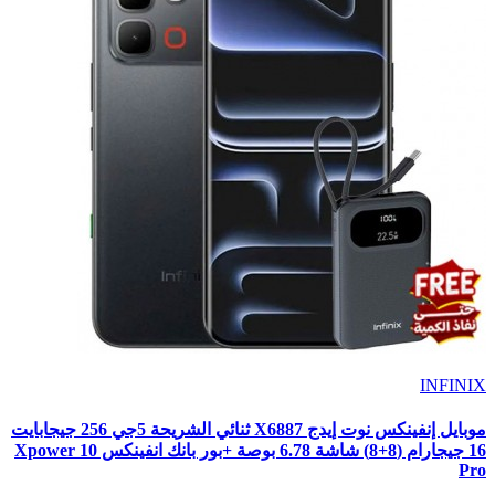
INFINIX
موبايل إنفينكس نوت إيدج X6887 ثنائي الشريحة 5جي 256 جيجابايت
16 جيجارام (8+8) شاشة 6.78 بوصة +بور بانك انفينكس Xpower 10
Pro