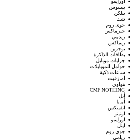
اورايمو
بيسوس
بيلكن
تتيك
جوى روم
جيرماكس
ريدمي
ريماكس
يوجرين
بطاقات الذاكرة
جرابات موبايل
حوامل للموبايلات
ساعات ذكية
أمازفيت
هواوى
CMF NOTHING
أبل
أمايا
انفينكس
اوتيتو
اورايمو
ايتل
جوي روم
ريلمى