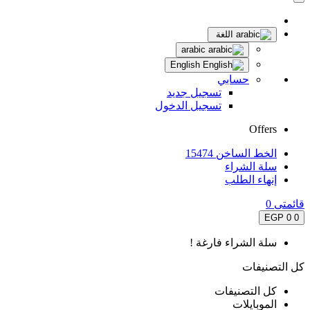
اللغة
arabic
English
حسابي
تسجيل جديد
تسجيل الدخول
Offers
الخط الساخن 15474
سلة الشراء
إنهاء الطلب
قائمتى
0
0 EGP
0
سلة الشراء فارغة !
كل التصنيفات
كل التصنيفات
الموبايلات