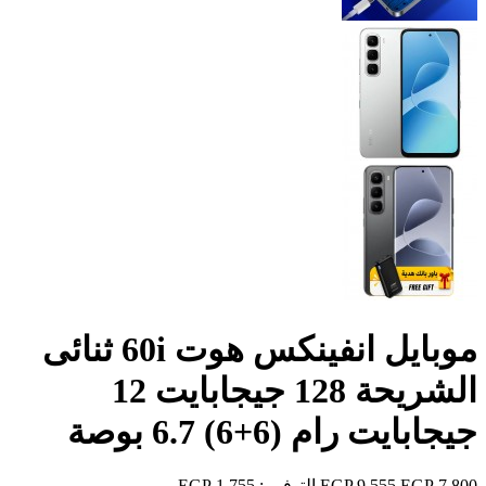
موبايل انفينكس هوت 60i ثنائى
الشريحة 128 جيجابايت 12
جيجابايت رام (6+6) 6.7 بوصة
7,800 EGP
9,555 EGP
التوفير :
1,755 EGP