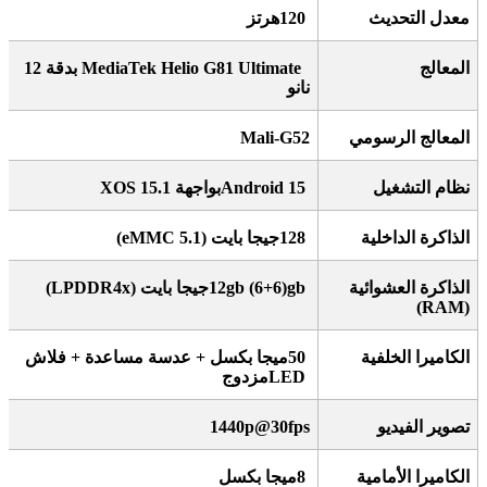
معدل التحديث
120
هرتز
المعالج
MediaTek Helio G81 Ultimate
بدقة 12
نانو
المعالج الرسومي
Mali-G52
نظام التشغيل
Android 15
بواجهة
XOS 15.1
الذاكرة الداخلية
128
جيجا بايت
(eMMC 5.1)
الذاكرة العشوائية
12gb (6+6)gb
جيجا بايت
(LPDDR4x)
(RAM)
الكاميرا الخلفية
50
ميجا بكسل + عدسة مساعدة + فلاش
LED
مزدوج
تصوير الفيديو
1440p@30fps
الكاميرا الأمامية
8
ميجا بكسل