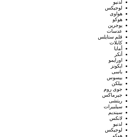
لدنيو
لوجيكس
هواوى
هوكو
يوجرين
عدسات
قلم ستايلس
كابلات
أمايا
أنكر
اورايمو
ايكونز
باسى
بيسوس
بيلكن
جوى روم
جيرماكس
ريتشى
سيلبيرات
سينديم
لانكس
لدنيو
لوجيكس
هوكو