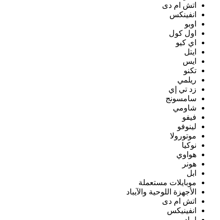
اتش ام دى
انفينكس
اوبو
اول كول
اي كيو
ايتل
ايس
تكنو
ريلمي
زد تي إي
سامسونج
شاومي
فيفو
لينوفو
موتورولا
نوكيا
هواوي
هونر
ابل
موبايلات مستعملة
الأجهزة اللوحية والآيباد
اتش ام دى
انفينيكس
ايباد