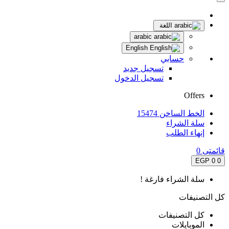
اللغة
arabic
English
حسابي
تسجيل جديد
تسجيل الدخول
Offers
الخط الساخن 15474
سلة الشراء
إنهاء الطلب
قائمتى
0
0 EGP
0
سلة الشراء فارغة !
كل التصنيفات
كل التصنيفات
الموبايلات