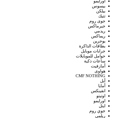
اورايمو
بيسوس
بيلكن
تتيك
جوى روم
جيرماكس
ريدمي
ريماكس
يوجرين
بطاقات الذاكرة
جرابات موبايل
حوامل للموبايلات
ساعات ذكية
أمازفيت
هواوى
CMF NOTHING
أبل
أمايا
انفينكس
اوتيتو
اورايمو
ايتل
جوي روم
ريلمى