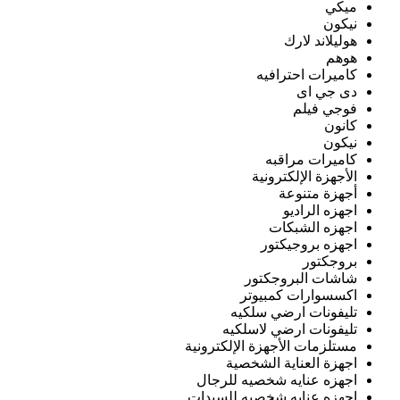
ميكي
نيكون
هوليلاند لارك
هوهم
كاميرات احترافيه
دى جي اى
فوجي فيلم
كانون
نيكون
كاميرات مراقبه
الأجهزة الإلكترونية
أجهزة متنوعة
اجهزه الراديو
اجهزه الشبكات
اجهزه بروجيكتور
بروجكتور
شاشات البروجكتور
اكسسوارات كمبيوتر
تليفونات ارضي سلكيه
تليفونات ارضي لاسلكيه
مستلزمات الأجهزة الإلكترونية
اجهزة العناية الشخصية
اجهزه عنايه شخصيه للرجال
اجهزه عنايه شخصيه للسيدات