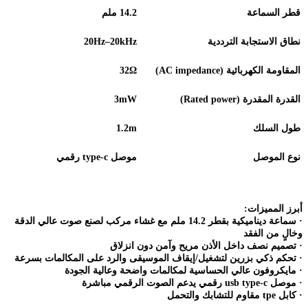
قطر السماعة
14.2
ملم
نطاق الاستجابة الترددية
20Hz–20kHz
Ω
المقاومة الكهربائية
(AC impedance)
32
القدرة المقدرة
(Rated power)
3mW
طول السلك
1.2m
نوع الموصل
موصل
type-c
رقمي
أبرز المميزات
:
·
سماعة ديناميكية بقطر 14.2 ملم مع غشاء مركب لصنع صوت عالي الدقة
وخالٍ من الفقد
·
تصميم نصف داخل الأذن مريح وآمن دون انزلاق
·
تحكم ذكي بزرين لتشغيل/إيقاف الموسيقى والرد على المكالمات بسرعة
·
مايكروفون عالي الحساسية لمكالمات واضحة وعالية الجودة
·
موصل
usb type-c
رقمي يدعم الصوت الرقمي مباشرة
·
كابل
tpe
مقاوم للتشابك والتحمل