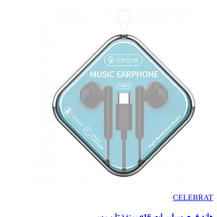
CELEBRAT
هاند فري سيليبرات g16 بمنفذ تايب سي