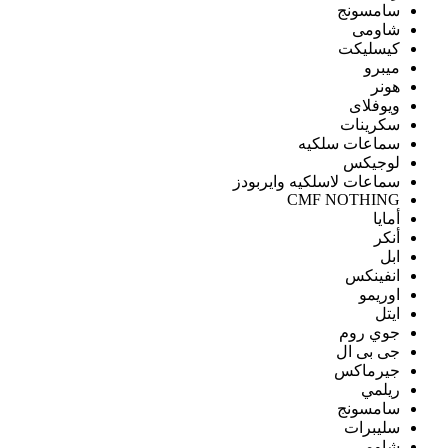
سامسونج
شاومى
كيسليكت
ميبرو
هونر
ويوفلاى
سكرينات
سماعات سلكيه
لوجيكس
سماعات لاسلكيه وايربودز
CMF NOTHING
أمايا
أنكر
ابل
انفينكس
اوريمو
ايتل
جوي روم
جى بى ال
جيرماكس
ريلمي
سامسونج
سليبرات
شاومى