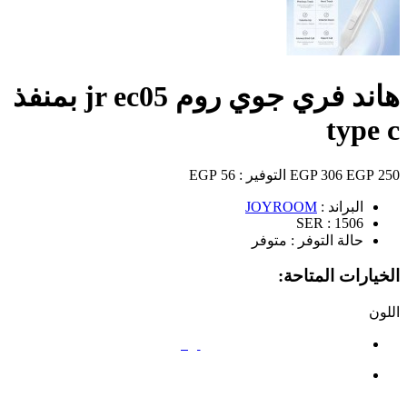
هاند فري جوي روم jr ec05 بمنفذ
type c
250 EGP
306 EGP
التوفير :
56 EGP
البراند :
JOYROOM
SER :
1506
حالة التوفر :
متوفر
الخيارات المتاحة:
اللون
أبيض