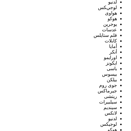
لدنيو
لوجيكس
هواوى
هوكو
يوجرين
عدسات
قلم ستايلس
كابلات
أمايا
أنكر
اورايمو
ايكونز
باسى
بيسوس
بيلكن
جوى روم
جيرماكس
ريتشى
سيلبيرات
سينديم
لانكس
لدنيو
لوجيكس
هوكو