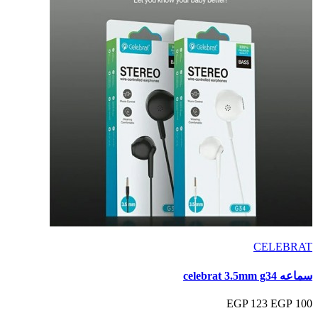
CELEBRAT
سماعه celebrat 3.5mm g34
123 EGP
100 EGP