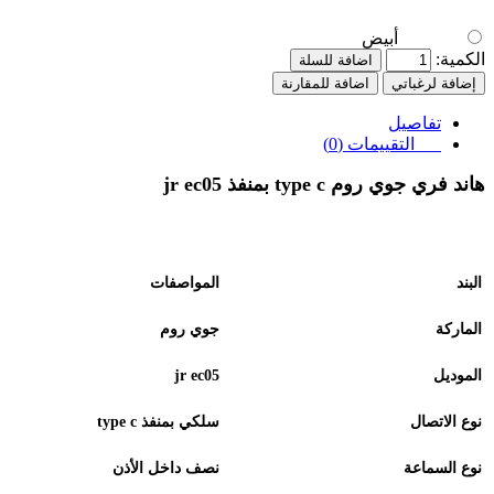
أبيض
الكمية:
اضافة للسلة
إضافة لرغباتي
اضافة للمقارنة
تفاصيل
التقييمات (0)
هاند فري جوي روم
jr ec05
type c
بمنفذ
البند
المواصفات
الماركة
جوي روم
الموديل
jr ec05
نوع الاتصال
سلكي بمنفذ
type c
نوع السماعة
نصف داخل الأذن