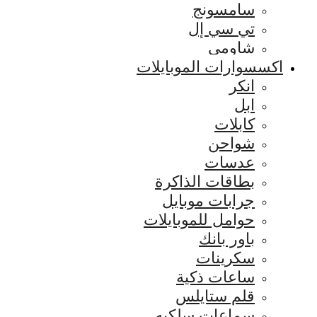
سامسونج
تي سي إل
شاومي
اكسسوارات الموبايلات
انكر
ابل
كابلات
شواحن
عدسات
بطاقات الذاكرة
جرابات موبايل
حوامل للموبايلات
باور بانك
سكرينات
ساعات ذكية
قلم ستايلس
سماعات سلكيه