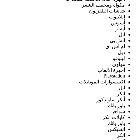
مكواة ومجفف الشعر
شاشات التلفزيون
اللابتوب
أسوس
أيسر
ابل
اتش بي
ام اس اي
ديل
لينوفو
هواوي
أجهزة الألعاب
Playstation
اكسسوارات الموبايلات
ابل
انكر
أنكر ساوندكور
باور بانك
شواحن
كابلات انكر
باور بانك
انفنيكس
انكر