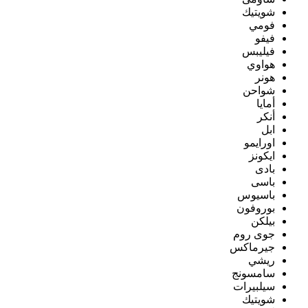
شويتيك
فومي
فيفو
فيليبس
هواوي
هونر
شواحن
أمايا
أنكر
ابل
اورايمو
ايكونز
بادى
باسى
باسيوس
بوروفون
بيلكن
جوى روم
جيرماكس
ريشي
سامسونج
سيلبيرات
شويتيك