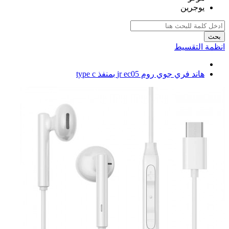
يوجرين
بحث
انظمة التقسيط
هاند فري جوي روم jr ec05 بمنفذ type c