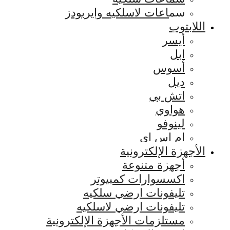
سماعات لاسلكيه وايربودز
اللابتوب
أيسر
ابل
أسوس
ديل
اتش بي
هواوي
لينوفو
ام اس اي
الأجهزة الإلكترونية
أجهزة متنوعة
اكسسوارات كمبيوتر
تليفونات ارضي سلكيه
تليفونات ارضي لاسلكيه
مستلزمات الأجهزة الإلكترونية