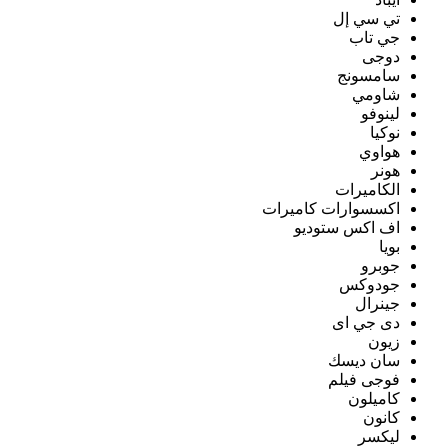
تي سي إل
جي تاب
دوجى
سامسونج
شاومي
لينوفو
نوكيا
هواوي
هونر
الكاميرات
اكسسوارات كاميرات
اف اكس ستوديو
بويا
جوبرو
جودوكس
جينرال
دى جي اى
زيون
سان ديسك
فوجى فيلم
كاميلون
كانون
ليكسر