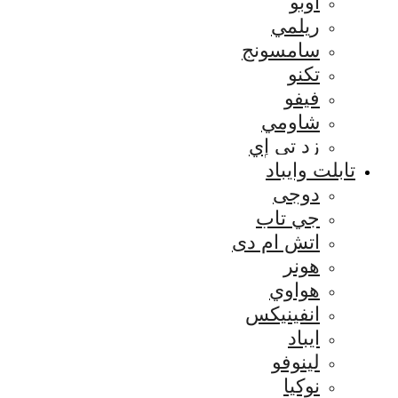
اوبو
ريلمي
سامسونج
تكنو
فيفو
شاومي
زد تي إي
تابلت وايباد
دوجى
جي تاب
اتش ام دى
هونر
هواوي
انفينيكس
ايباد
لينوفو
نوكيا