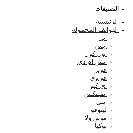
التصنيفات
الرئيسية
الهواتف المحمولة
ابل
ايس
اول كول
اتش ام دى
هونر
هواوي
اي كيو
انفينكس
ايتل
لينوفو
موتورولا
نوكيا