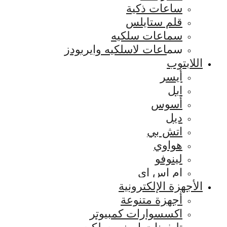
ساعات ذكية
قلم ستايلس
سماعات سلكيه
سماعات لاسلكيه وايربودز
اللابتوب
أيسر
ابل
أسوس
ديل
اتش بي
هواوي
لينوفو
ام اس اي
الأجهزة الإلكترونية
أجهزة متنوعة
اكسسوارات كمبيوتر