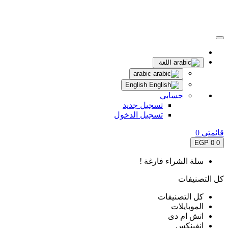
اللغة
arabic
English
حسابي
تسجيل جديد
تسجيل الدخول
قائمتى
0
0 EGP
0
سلة الشراء فارغة !
كل التصنيفات
كل التصنيفات
الموبايلات
اتش ام دى
انفينكس