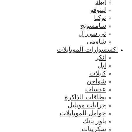
ايباد
لينوفو
نوكيا
سامسونج
تي سي إل
شاومي
اكسسوارات الموبايلات
انكر
ابل
كابلات
شواحن
عدسات
بطاقات الذاكرة
جرابات موبايل
حوامل للموبايلات
باور بانك
سكرينات