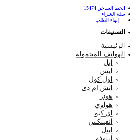
الخط الساخن 15474
سلة الشراء
إنهاء الطلب
التصنيفات
الرئيسية
الهواتف المحمولة
ابل
ايس
اول كول
اتش ام دى
هونر
هواوي
اي كيو
انفينكس
ايتل
لينوفو