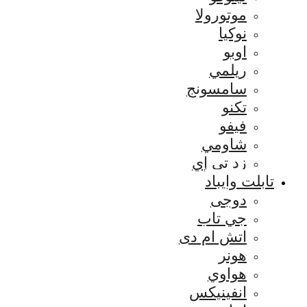
موتورولا
نوكيا
اوبو
ريلمي
سامسونج
تكنو
فيفو
شاومي
زد تي إي
تابلت وايباد
دوجى
جي تاب
اتش ام دى
هونر
هواوي
انفينيكس