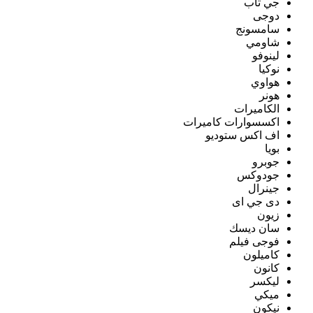
جي تاب
دوجى
سامسونج
شاومي
لينوفو
نوكيا
هواوي
هونر
الكاميرات
اكسسوارات كاميرات
اف اكس ستوديو
بويا
جوبرو
جودوكس
جينرال
دى جي اى
زيون
سان ديسك
فوجى فيلم
كاميلون
كانون
ليكسر
ميكي
نيكون