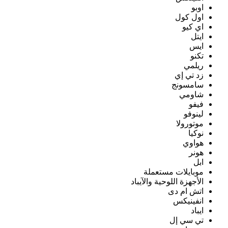
اوبو
اول كول
اي كيو
ايتل
ايس
تكنو
ريلمي
زد تي إي
سامسونج
شاومي
فيفو
لينوفو
موتورولا
نوكيا
هواوي
هونر
ابل
موبايلات مستعملة
الأجهزة اللوحية والآيباد
اتش ام دى
انفينيكس
ايباد
تي سي إل