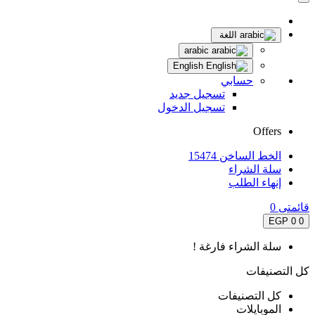
اللغة
arabic
English
حسابي
تسجيل جديد
تسجيل الدخول
Offers
الخط الساخن 15474
سلة الشراء
إنهاء الطلب
قائمتى
0
0 EGP
0
سلة الشراء فارغة !
كل التصنيفات
كل التصنيفات
الموبايلات