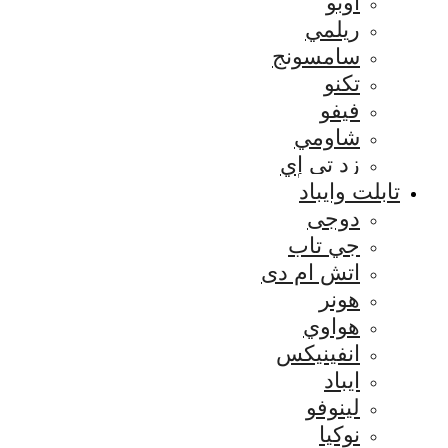
اوبو
ريلمي
سامسونج
تكنو
فيفو
شاومي
زد تي إي
تابلت وايباد
دوجى
جي تاب
اتش ام دى
هونر
هواوي
انفينيكس
ايباد
لينوفو
نوكيا