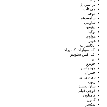
تي سي إل
جي تاب
دوجى
سامسونج
شاومي
لينوفو
نوكيا
هواوي
هونر
الكاميرات
اكسسوارات كاميرات
اف اكس ستوديو
بويا
جوبرو
جودوكس
جينرال
دى جي اى
زيون
سان ديسك
فوجى فيلم
كاميلون
كانون
ليكسر