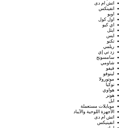
اتش ام دى
انفينكس
اوبو
اول كول
اي كيو
ايتل
ايس
تكنو
ريلمي
زد تي إي
سامسونج
شاومي
فيفو
لينوفو
موتورولا
نوكيا
هواوي
هونر
ابل
موبايلات مستعملة
الأجهزة اللوحية والآيباد
اتش ام دى
انفينيكس
ايباد