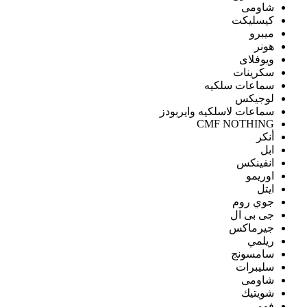
شاومى
كيسليكت
ميبرو
هونر
ويوفلاى
سكرينات
سماعات سلكيه
لوجيكس
سماعات لاسلكيه وايربودز
CMF NOTHING
أنكر
ابل
انفينكس
اوريمو
ايتل
جوي روم
جى بى ال
جيرماكس
ريلمي
سامسونج
سليبرات
شاومى
شويتيك
فومي