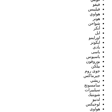
فيفو
فيليبس
هواوي
هونر
شواحن
أنكر
ابل
اورايمو
ايكونز
بادى
باسى
باسيوس
بوروفون
بيلكن
جوى روم
جيرماكس
ريشي
سامسونج
سيلبيرات
شويتيك
لدنيو
لوجيكس
هواوى