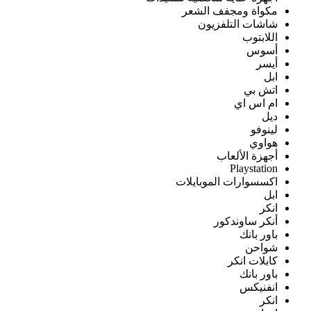
مكواة ومجفف الشعر
شاشات التلفزيون
اللابتوب
أسوس
أيسر
ابل
اتش بي
ام اس اي
ديل
لينوفو
هواوي
أجهزة الألعاب
Playstation
اكسسوارات الموبايلات
ابل
انكر
أنكر ساوندكور
باور بانك
شواحن
كابلات انكر
باور بانك
انفنيكس
انكر