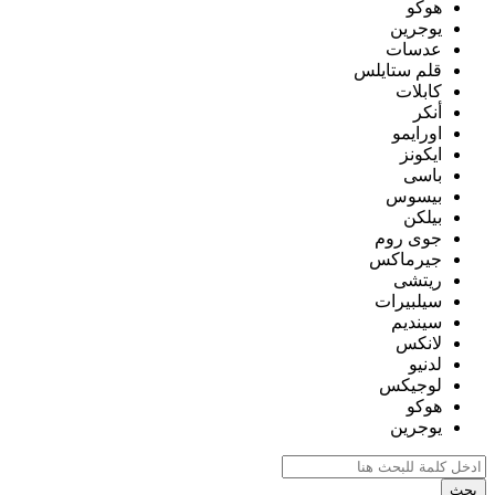
هوكو
يوجرين
عدسات
قلم ستايلس
كابلات
أنكر
اورايمو
ايكونز
باسى
بيسوس
بيلكن
جوى روم
جيرماكس
ريتشى
سيلبيرات
سينديم
لانكس
لدنيو
لوجيكس
هوكو
يوجرين
بحث