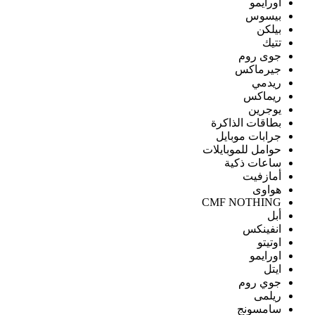
اورايمو
بيسوس
بيلكن
تتيك
جوى روم
جيرماكس
ريدمي
ريماكس
يوجرين
بطاقات الذاكرة
جرابات موبايل
حوامل للموبايلات
ساعات ذكية
أمازفيت
هواوى
CMF NOTHING
أبل
انفينكس
اوتيتو
اورايمو
ايتل
جوي روم
ريلمى
سامسونج