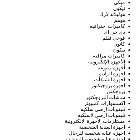
ميكي
نيكون
هوليلاند لارك
هوهم
كاميرات احترافيه
دى جي اى
فوجي فيلم
كانون
نيكون
كاميرات مراقبه
الأجهزة الإلكترونية
أجهزة متنوعة
اجهزه الراديو
اجهزه الشبكات
اجهزه بروجيكتور
بروجكتور
شاشات البروجكتور
اكسسوارات كمبيوتر
تليفونات ارضي سلكيه
تليفونات ارضي لاسلكيه
مستلزمات الأجهزة الإلكترونية
اجهزة العناية الشخصية
اجهزه عنايه شخصيه للرجال
اجهزه عنايه شخصيه للسيدات