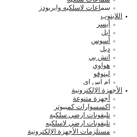
سماعات لاسلكيه وايربودز
اللابتوب
أيسر
ابل
أسوس
ديل
اتش بي
هواوي
لينوفو
ام اس اي
الأجهزة الإلكترونية
أجهزة متنوعة
اكسسوارات كمبيوتر
تليفونات ارضي سلكيه
تليفونات ارضي لاسلكيه
مستلزمات الأجهزة الإلكترونية