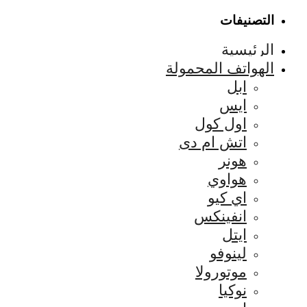
التصنيفات
الرئيسية
الهواتف المحمولة
ابل
ايس
اول كول
اتش ام دى
هونر
هواوي
اي كيو
انفينكس
ايتل
لينوفو
موتورولا
نوكيا