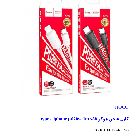
HOCO
كابل شحن هوكو type c iphone pd20w 1m x88
184 EGP
150 EGP