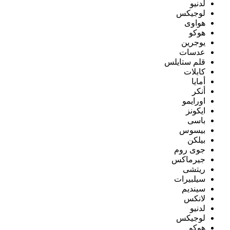
لدنيو
لوجيكس
هواوى
هوكو
يوجرين
عدسات
قلم ستايلس
كابلات
أمايا
أنكر
اورايمو
ايكونز
باسى
بيسوس
بيلكن
جوى روم
جيرماكس
ريتشى
سيلبيرات
سينديم
لانكس
لدنيو
لوجيكس
هوكو