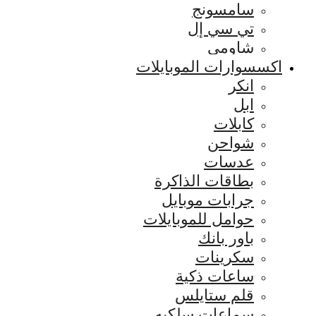
سامسونج
تي سي إل
شاومي
اكسسوارات الموبايلات
انكر
ابل
كابلات
شواحن
عدسات
بطاقات الذاكرة
جرابات موبايل
حوامل للموبايلات
باور بانك
سكرينات
ساعات ذكية
قلم ستايلس
سماعات سلكيه