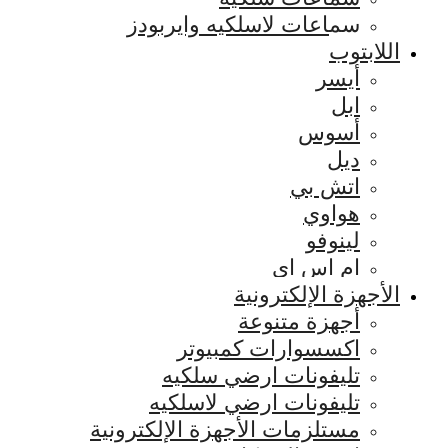
سماعات لاسلكيه وايربودز
اللابتوب
أيسر
ابل
أسوس
ديل
اتش بي
هواوي
لينوفو
ام اس اي
الأجهزة الإلكترونية
أجهزة متنوعة
اكسسوارات كمبيوتر
تليفونات ارضي سلكيه
تليفونات ارضي لاسلكيه
مستلزمات الأجهزة الإلكترونية