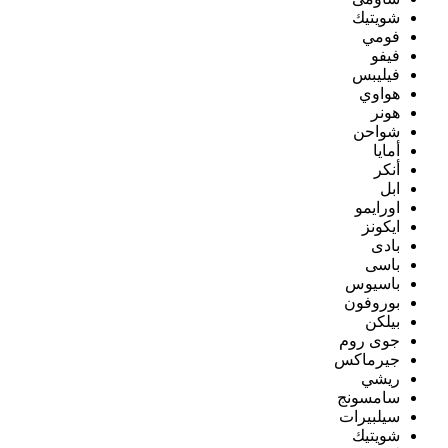
شويتيك
فومي
فيفو
فيليبس
هواوي
هونر
شواحن
أمايا
أنكر
ابل
اورايمو
ايكونز
بادى
باسى
باسيوس
بوروفون
بيلكن
جوى روم
جيرماكس
ريشي
سامسونج
سيلبيرات
شويتيك