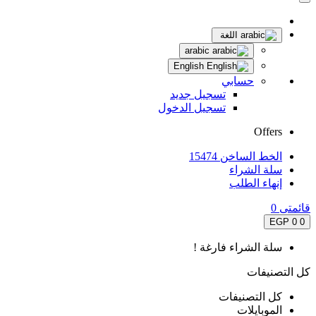
اللغة
arabic
English
حسابي
تسجيل جديد
تسجيل الدخول
Offers
الخط الساخن 15474
سلة الشراء
إنهاء الطلب
قائمتى
0
0 EGP
0
سلة الشراء فارغة !
كل التصنيفات
كل التصنيفات
الموبايلات