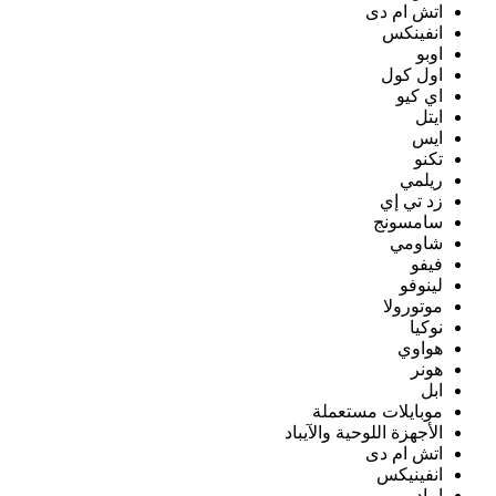
اتش ام دى
انفينكس
اوبو
اول كول
اي كيو
ايتل
ايس
تكنو
ريلمي
زد تي إي
سامسونج
شاومي
فيفو
لينوفو
موتورولا
نوكيا
هواوي
هونر
ابل
موبايلات مستعملة
الأجهزة اللوحية والآيباد
اتش ام دى
انفينيكس
ايباد