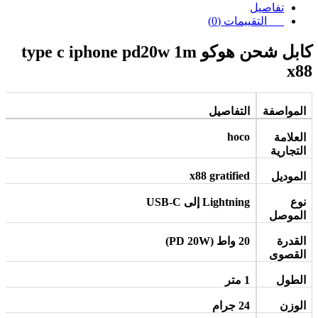
تفاصيل
التقييمات (0)
كابل شحن هوكو type c iphone pd20w 1m
x88
المواصفة
التفاصيل
hoco
العلامة
التجارية
x88 gratified
الموديل
نوع
Lightning
إلى
USB-C
الموصل
القدرة
20
واط
(PD 20W)
القصوى
الطول
1
متر
الوزن
24
جرام