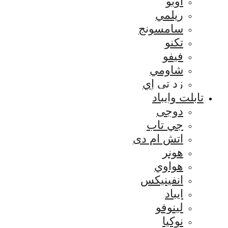
اوبو
ريلمي
سامسونج
تكنو
فيفو
شاومي
زد تي إي
تابلت وايباد
دوجى
جي تاب
اتش ام دى
هونر
هواوي
انفينيكس
ايباد
لينوفو
نوكيا