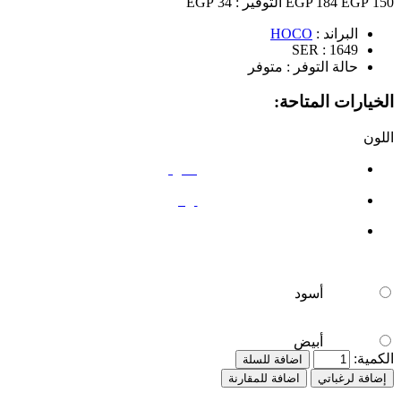
150 EGP
184 EGP
التوفير :
34 EGP
البراند :
HOCO
SER :
1649
حالة التوفر :
متوفر
الخيارات المتاحة:
اللون
أسود
أبيض
أسود
أبيض
الكمية:
اضافة للسلة
إضافة لرغباتي
اضافة للمقارنة