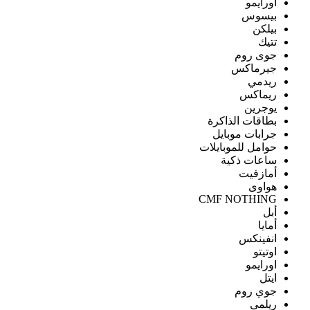
اورايمو
بيسوس
بيلكن
تتيك
جوى روم
جيرماكس
ريدمي
ريماكس
يوجرين
بطاقات الذاكرة
جرابات موبايل
حوامل للموبايلات
ساعات ذكية
أمازفيت
هواوى
CMF NOTHING
أبل
أمايا
انفينكس
اوتيتو
اورايمو
ايتل
جوي روم
ريلمى