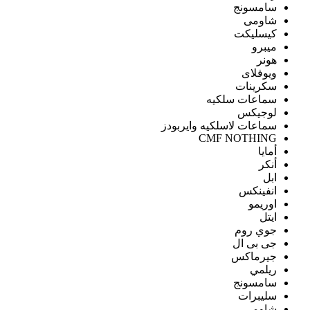
سامسونج
شاومى
كيسليكت
ميبرو
هونر
ويوفلاى
سكرينات
سماعات سلكيه
لوجيكس
سماعات لاسلكيه وايربودز
CMF NOTHING
أمايا
أنكر
ابل
انفينكس
اوريمو
ايتل
جوي روم
جى بى ال
جيرماكس
ريلمي
سامسونج
سليبرات
شاومى