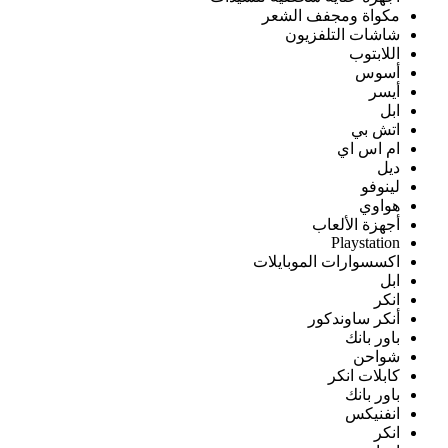
مكواة ومجفف الشعر
شاشات التلفزيون
اللابتوب
أسوس
أيسر
ابل
اتش بي
ام اس اي
ديل
لينوفو
هواوي
أجهزة الألعاب
Playstation
اكسسوارات الموبايلات
ابل
انكر
أنكر ساوندكور
باور بانك
شواحن
كابلات انكر
باور بانك
انفنيكس
انكر