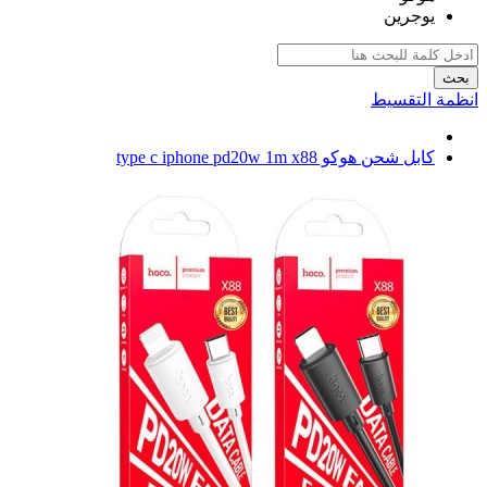
يوجرين
بحث
انظمة التقسيط
كابل شحن هوكو type c iphone pd20w 1m x88