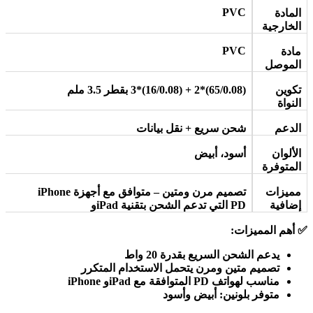
PVC
المادة
الخارجية
PVC
مادة
الموصل
تكوين
(65/0.08)*2 + (16/0.08)*3
بقطر 3.5 ملم
النواة
الدعم
شحن سريع + نقل بيانات
الألوان
أسود، أبيض
المتوفرة
مميزات
تصميم مرن ومتين – متوافق مع أجهزة
iPhone
إضافية
PD
التي تدعم الشحن بتقنية
iPad
و
✅
أهم المميزات
:
يدعم الشحن السريع بقدرة 20 واط
تصميم متين ومرن يتحمل الاستخدام المتكرر
مناسب لهواتف
iPhone
PD
المتوافقة مع
iPad
و
متوفر بلونين: أبيض وأسود