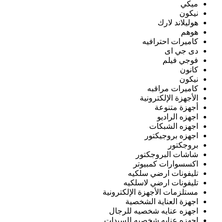
ميكي
نيكون
هوليلاند لارك
هوهم
كاميرات احترافيه
دى جي اى
فوجي فيلم
كانون
نيكون
كاميرات مراقبه
الأجهزة الإلكترونية
أجهزة متنوعة
اجهزه الراديو
اجهزه الشبكات
اجهزه بروجيكتور
بروجكتور
شاشات البروجكتور
اكسسوارات كمبيوتر
تليفونات ارضي سلكيه
تليفونات ارضي لاسلكيه
مستلزمات الأجهزة الإلكترونية
اجهزة العناية الشخصية
اجهزه عنايه شخصيه للرجال
اجهزه عنايه شخصيه للسيدات