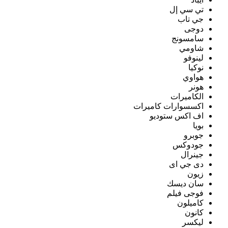
تي سي إل
جي تاب
دوجى
سامسونج
شاومي
لينوفو
نوكيا
هواوي
هونر
الكاميرات
اكسسوارات كاميرات
اف اكس ستوديو
بويا
جوبرو
جودوكس
جينرال
دى جي اى
زيون
سان ديسك
فوجى فيلم
كاميلون
كانون
ليكسر