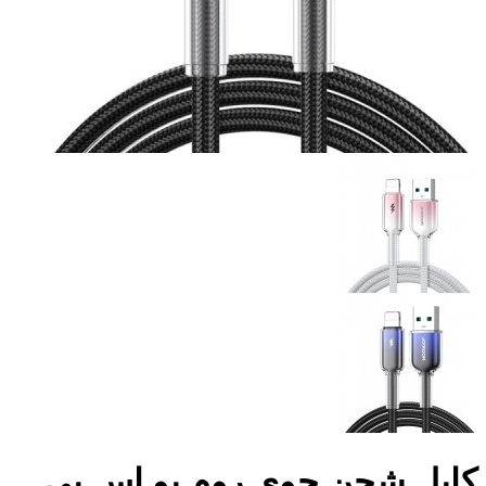
كابل شحن جوى روم يو اس بى