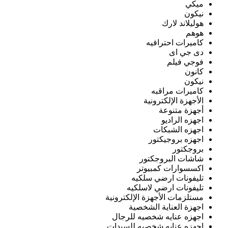
ميكي
نيكون
هوليلاند لارك
هوهم
كاميرات احترافيه
دى جي اى
فوجي فيلم
كانون
نيكون
كاميرات مراقبه
الأجهزة الإلكترونية
أجهزة متنوعة
اجهزه الراديو
اجهزه الشبكات
اجهزه بروجيكتور
بروجكتور
شاشات البروجكتور
اكسسوارات كمبيوتر
تليفونات ارضي سلكيه
تليفونات ارضي لاسلكيه
مستلزمات الأجهزة الإلكترونية
اجهزة العناية الشخصية
اجهزه عنايه شخصيه للرجال
اجهزه عنايه شخصيه للسيدات