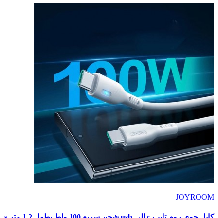
JOYROOM
كابل جوى روم تايب c إلى usb شحن سريع 100 واط بطول 1.2 متر s