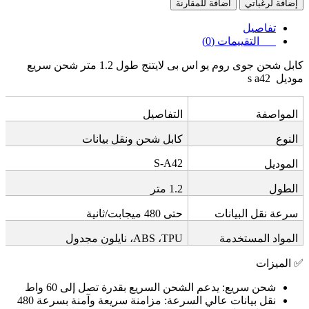
إضافة لرغباتي
اضافة للمقارنة
تفاصيل
التقييمات (0)
كابل شحن جوى روم يو اس بى لايتنج طول 1.2 متر شحن سريع
موديل
s a42
المواصفة
التفاصيل
النوع
كابل شحن ونقل بيانات
S-A42
الموديل
الطول
1.2
متر
سرعة نقل البيانات
حتى 480 ميجابت/ثانية
المواد المستخدمة
TPU
،
ABS
، نايلون مجدول
✅
الميزات
شحن سريع
:
يدعم الشحن السريع بقدرة تصل إلى 60 واط
نقل بيانات عالي السرعة
:
مزامنة سريعة وآمنة بسرعة 480