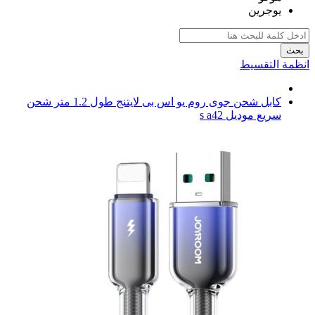
يوجرين
بحث
انظمة التقسيط
كابل شحن جوى روم يو اس بى لايتنج طول 1.2 متر شحن
سريع موديل s a42