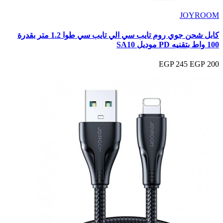
JOYROOM
كابل شحن جوي روم تايب سي الي تايب سي طوا 1.2 متر بقدرة
100 واط بتقنيه PD موديل SA10
245 EGP
200 EGP