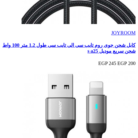
JOYROOM
كابل شحن جوى روم تايب سى الى تايب سى طول 1.2 متر 100 واط
شحن سريع موديل s a25
245 EGP
200 EGP