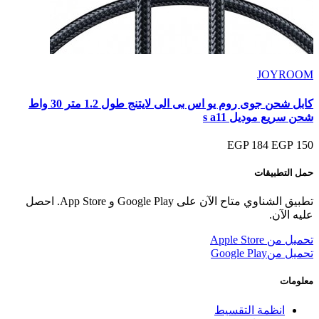
JOYROOM
كابل شحن جوى روم يو اس بى الى لايتنج طول 1.2 متر 30 واط
شحن سريع موديل s a11
184 EGP
150 EGP
حمل التطبيقات
تطبيق الشناوي متاح الآن على Google Play و App Store. احصل
عليه الآن.
تحميل من
Apple Store
تحميل من
Google Play
معلومات
انظمة التقسيط