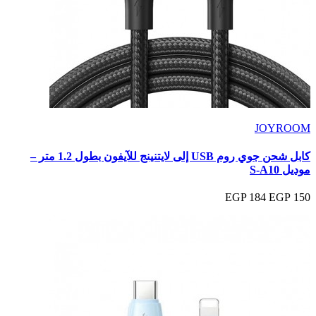
JOYROOM
كابل شحن جوي روم USB إلى لايتنينج للآيفون بطول 1.2 متر –
موديل S-A10
184 EGP
150 EGP