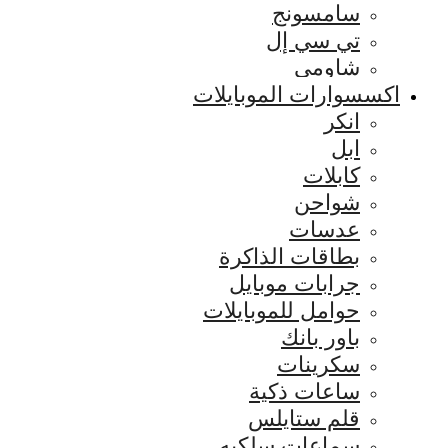
سامسونج
تي سي إل
شاومي
اكسسوارات الموبايلات
انكر
ابل
كابلات
شواحن
عدسات
بطاقات الذاكرة
جرابات موبايل
حوامل للموبايلات
باور بانك
سكرينات
ساعات ذكية
قلم ستايلس
سماعات سلكيه