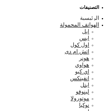
التصنيفات
الرئيسية
الهواتف المحمولة
ابل
ايس
اول كول
اتش ام دى
هونر
هواوي
اي كيو
انفينكس
ايتل
لينوفو
موتورولا
نوكيا