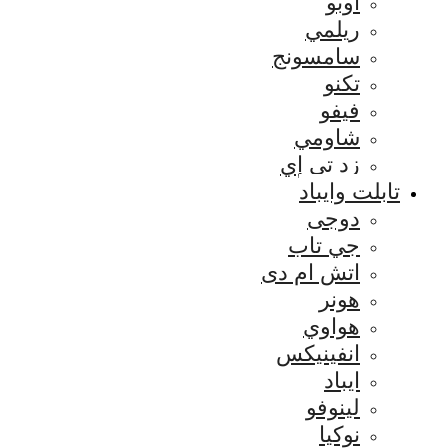
اوبو
ريلمي
سامسونج
تكنو
فيفو
شاومي
زد تي إي
تابلت وايباد
دوجى
جي تاب
اتش ام دى
هونر
هواوي
انفينيكس
ايباد
لينوفو
نوكيا