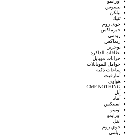
اورايمو
بيسوس
بيلكن
تتيك
جوى روم
جيرماكس
ريدمي
ريماكس
يوجرين
بطاقات الذاكرة
جرابات موبايل
حوامل للموبايلات
ساعات ذكية
أمازفيت
هواوى
CMF NOTHING
أبل
أمايا
انفينكس
اوتيتو
اورايمو
ايتل
جوي روم
ريلمى