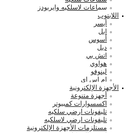
سماعات لاسلكيه وايربودز
اللابتوب
أيسر
ابل
أسوس
ديل
اتش بي
هواوي
لينوفو
ام اس اي
الأجهزة الإلكترونية
أجهزة متنوعة
اكسسوارات كمبيوتر
تليفونات ارضي سلكيه
تليفونات ارضي لاسلكيه
مستلزمات الأجهزة الإلكترونية