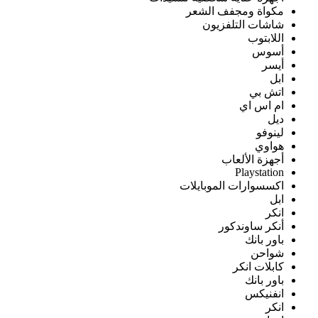
مكواة ومجفف الشعر
شاشات التلفزيون
اللابتوب
أسوس
أيسر
ابل
اتش بي
ام اس اي
ديل
لينوفو
هواوي
أجهزة الألعاب
Playstation
اكسسوارات الموبايلات
ابل
انكر
أنكر ساوندكور
باور بانك
شواحن
كابلات انكر
باور بانك
انفنيكس
انكر