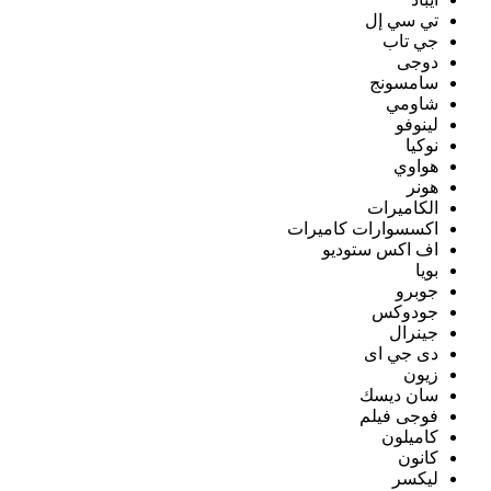
تي سي إل
جي تاب
دوجى
سامسونج
شاومي
لينوفو
نوكيا
هواوي
هونر
الكاميرات
اكسسوارات كاميرات
اف اكس ستوديو
بويا
جوبرو
جودوكس
جينرال
دى جي اى
زيون
سان ديسك
فوجى فيلم
كاميلون
كانون
ليكسر