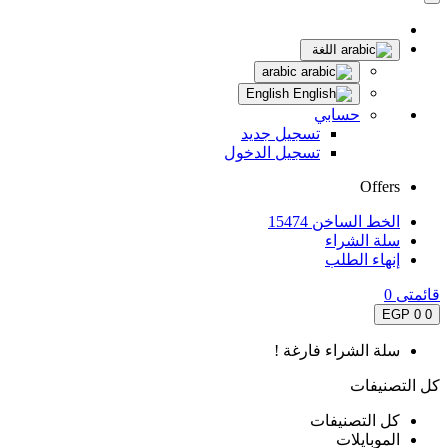
اللغة
arabic
English
حسابي
تسجيل جديد
تسجيل الدخول
Offers
الخط الساخن 15474
سلة الشراء
إنهاء الطلب
قائمتى
0
0 EGP
0
سلة الشراء فارغة !
كل التصنيفات
كل التصنيفات
الموبايلات