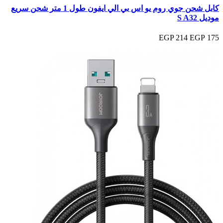
كابل شحن جوي روم يو اس بي الي ايفون طول 1 متر شحن سريع
موديل S A32
214 EGP
175 EGP