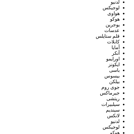
لدنيو
لوجيكس
هواوى
هوكو
يوجرين
عدسات
قلم ستايلس
كابلات
أمايا
أنكر
اورايمو
ايكونز
باسى
بيسوس
بيلكن
جوى روم
جيرماكس
ريتشى
سيلبيرات
سينديم
لانكس
لدنيو
لوجيكس
هوكو