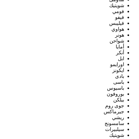
شويتيك
فومي
فيفو
فيليبس
هواوي
هونر
شواحن
أمايا
أنكر
ابل
اورايمو
ايكونز
بادى
باسى
باسيوس
بوروفون
بيلكن
جوى روم
جيرماكس
ريشي
سامسونج
سيلبيرات
شويتيك