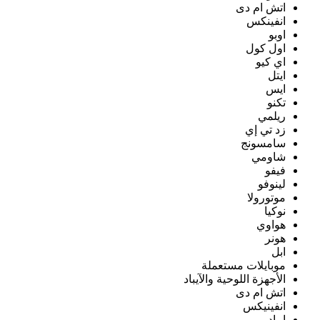
اتش ام دى
انفينكس
اوبو
اول كول
اي كيو
ايتل
ايس
تكنو
ريلمي
زد تي إي
سامسونج
شاومي
فيفو
لينوفو
موتورولا
نوكيا
هواوي
هونر
ابل
موبايلات مستعملة
الأجهزة اللوحية والآيباد
اتش ام دى
انفينيكس
ايباد