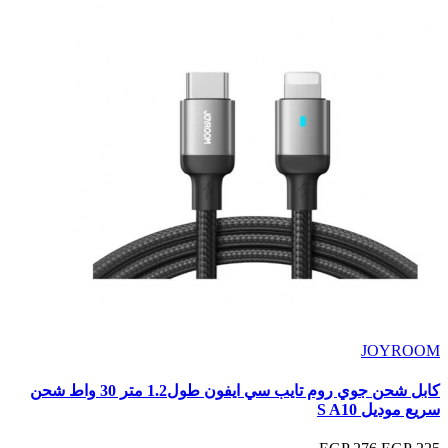
JOYROOM
كابل شحن جوي روم تايب سي ايفون طول1.2 متر 30 واط شحن
سريع موديل S A10