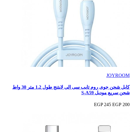
JOYROOM
كابل شحن جوى روم تايب سى الى لايتنج طول 1.2 متر 30 واط
شحن سريع موديل S-A59
245 EGP
200 EGP