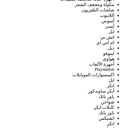
مكواة ومجفف الشعر
شاشات التلفزيون
اللابتوب
أسوس
أيسر
ابل
اتش بي
ام اس اي
ديل
لينوفو
هواوي
أجهزة الألعاب
Playstation
اكسسوارات الموبايلات
ابل
انكر
أنكر ساوندكور
باور بانك
شواحن
كابلات انكر
باور بانك
انفنيكس
انكر