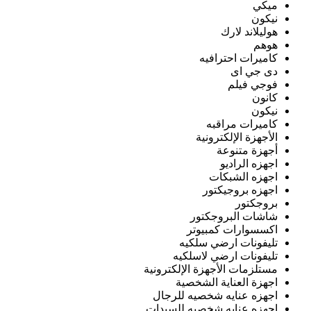
ميكي
نيكون
هوليلاند لارك
هوهم
كاميرات احترافيه
دى جي اى
فوجي فيلم
كانون
نيكون
كاميرات مراقبه
الأجهزة الإلكترونية
أجهزة متنوعة
اجهزه الراديو
اجهزه الشبكات
اجهزه بروجيكتور
بروجكتور
شاشات البروجكتور
اكسسوارات كمبيوتر
تليفونات ارضي سلكيه
تليفونات ارضي لاسلكيه
مستلزمات الأجهزة الإلكترونية
اجهزة العناية الشخصية
اجهزه عنايه شخصيه للرجال
اجهزه عنايه شخصيه للسيدات