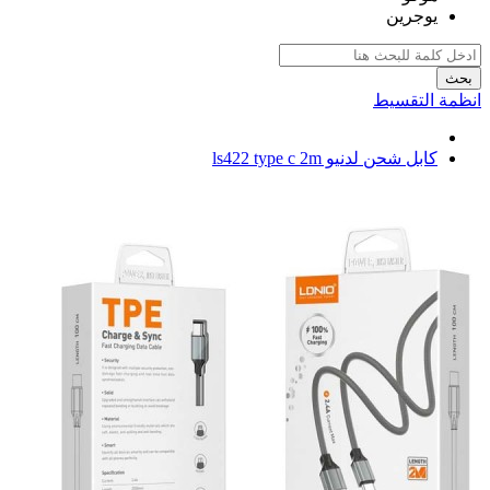
يوجرين
بحث
انظمة التقسيط
كابل شحن لدنيو ls422 type c 2m