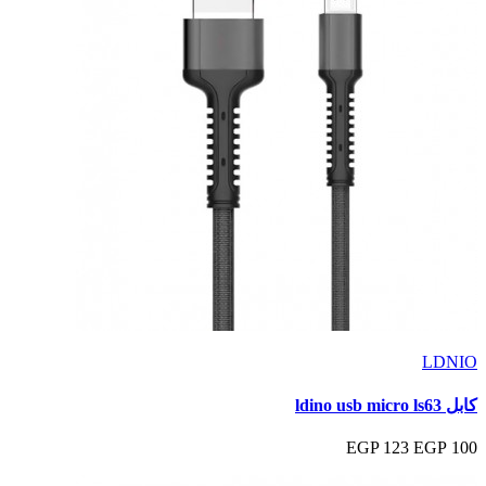
LDNIO
كابل ldino usb micro ls63
123 EGP
100 EGP