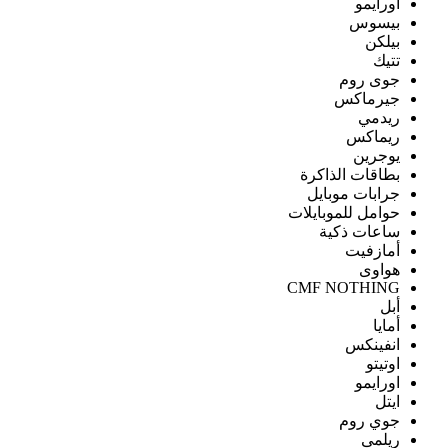
اورايمو
بيسوس
بيلكن
تتيك
جوى روم
جيرماكس
ريدمي
ريماكس
يوجرين
بطاقات الذاكرة
جرابات موبايل
حوامل للموبايلات
ساعات ذكية
أمازفيت
هواوى
CMF NOTHING
أبل
أمايا
انفينكس
اوتيتو
اورايمو
ايتل
جوي روم
ريلمى