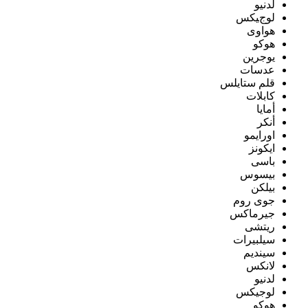
لدنيو
لوجيكس
هواوى
هوكو
يوجرين
عدسات
قلم ستايلس
كابلات
أمايا
أنكر
اورايمو
ايكونز
باسى
بيسوس
بيلكن
جوى روم
جيرماكس
ريتشى
سيلبيرات
سينديم
لانكس
لدنيو
لوجيكس
هوكو