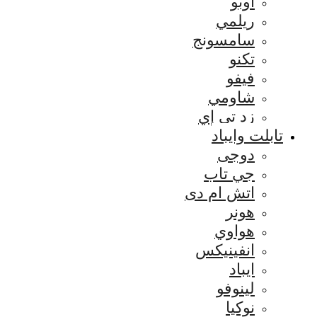
اوبو
ريلمي
سامسونج
تكنو
فيفو
شاومي
زد تي إي
تابلت وايباد
دوجى
جي تاب
اتش ام دى
هونر
هواوي
انفينيكس
ايباد
لينوفو
نوكيا