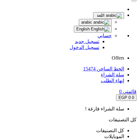
اللغة
arabic
English
حسابي
تسجيل جديد
تسجيل الدخول
Offers
الخط الساخن 15474
سلة الشراء
إنهاء الطلب
قائمتى
0
0 EGP
0
سلة الشراء فارغة !
كل التصنيفات
كل التصنيفات
الموبايلات