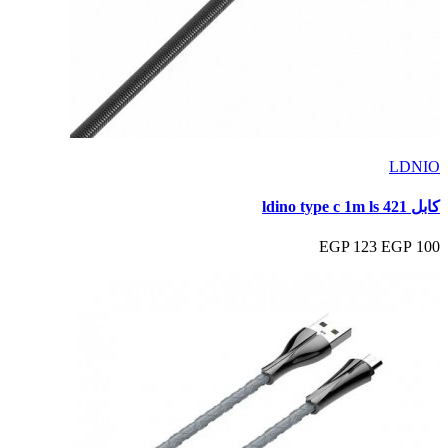
LDNIO
كابل ldino type c 1m ls 421
123 EGP
100 EGP