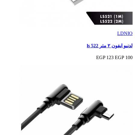
LDNIO
لدنيو ايفون ٢ متر ls 522
123 EGP
100 EGP