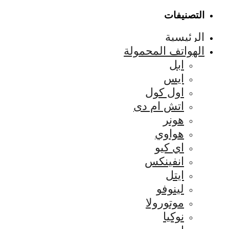
التصنيفات
الرئيسية
الهواتف المحمولة
ابل
ايس
اول كول
اتش ام دى
هونر
هواوي
اي كيو
انفينكس
ايتل
لينوفو
موتورولا
نوكيا