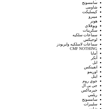
سامسونج
شاومى
كيسليكت
ميبرو
هونر
ويوفلاى
سكرينات
سماعات سلكيه
لوجيكس
سماعات لاسلكيه وايربودز
CMF NOTHING
أمايا
أنكر
ابل
انفينكس
اوريمو
ايتل
جوي روم
جى بى ال
جيرماكس
ريلمي
سامسونج
سليبرات
شاومى