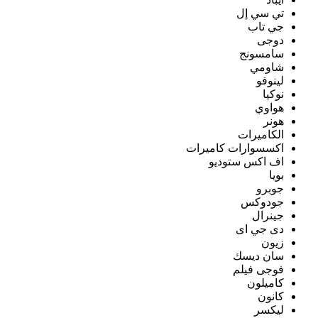
تي سي إل
جي تاب
دوجى
سامسونج
شاومي
لينوفو
نوكيا
هواوي
هونر
الكاميرات
اكسسوارات كاميرات
اف اكس ستوديو
بويا
جوبرو
جودوكس
جينرال
دى جي اى
زيون
سان ديسك
فوجى فيلم
كاميلون
كانون
ليكسر