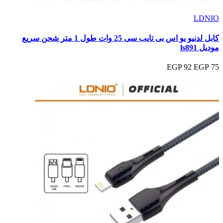
LDNIO
كابل لدنيو يو اس بى تايب سى 25 وات طول 1 متر شحن سريع
موديل ls891
92 EGP
75 EGP