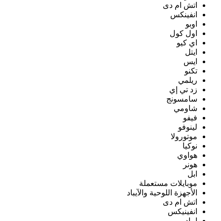
اتش ام دى
انفينكس
اوبو
اول كول
اي كيو
ايتل
ايس
تكنو
ريلمي
زد تي إي
سامسونج
شاومي
فيفو
لينوفو
موتورولا
نوكيا
هواوي
هونر
ابل
موبايلات مستعملة
الأجهزة اللوحية والآيباد
اتش ام دى
انفينيكس
ايباد