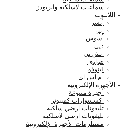
سماعات لاسلكيه وايربودز
اللابتوب
أيسر
ابل
أسوس
ديل
اتش بي
هواوي
لينوفو
ام اس اي
الأجهزة الإلكترونية
أجهزة متنوعة
اكسسوارات كمبيوتر
تليفونات ارضي سلكيه
تليفونات ارضي لاسلكيه
مستلزمات الأجهزة الإلكترونية