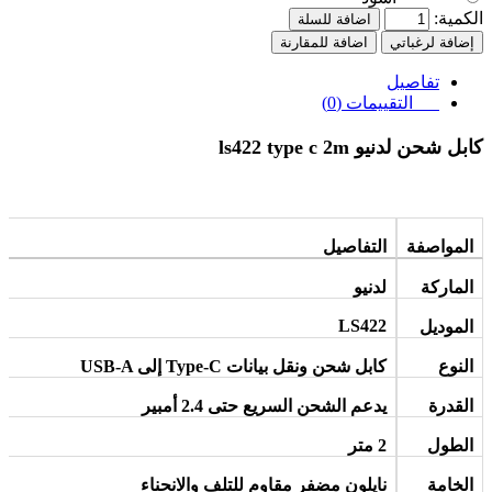
الكمية:
اضافة للسلة
إضافة لرغباتي
اضافة للمقارنة
تفاصيل
التقييمات (0)
كابل شحن لدنيو ls422 type c 2m
المواصفة
التفاصيل
الماركة
لدنيو
LS422
الموديل
النوع
كابل شحن ونقل بيانات
USB-A
Type-C
إلى
القدرة
يدعم الشحن السريع حتى 2.4 أمبير
الطول
2
متر
الخامة
نايلون مضفر مقاوم للتلف والانحناء