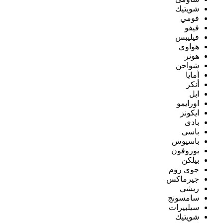
شويتيك
فومي
فيفو
فيليبس
هواوي
هونر
شواحن
أمايا
أنكر
ابل
اورايمو
ايكونز
بادى
باسى
باسيوس
بوروفون
بيلكن
جوى روم
جيرماكس
ريشي
سامسونج
سيلبيرات
شويتيك