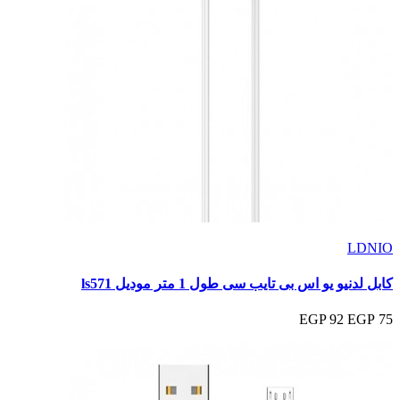
LDNIO
كابل لدنيو يو اس بى تايب سى طول 1 متر موديل ls571
92 EGP
75 EGP