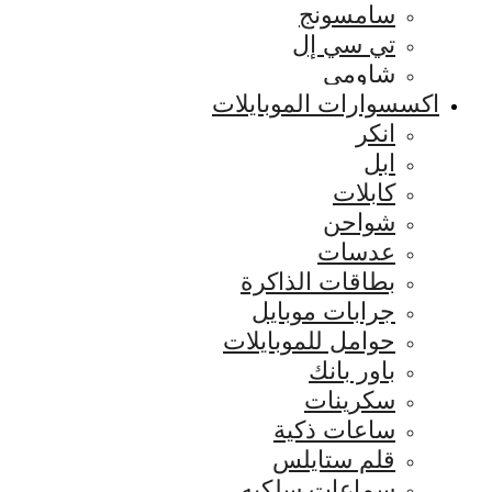
سامسونج
تي سي إل
شاومي
اكسسوارات الموبايلات
انكر
ابل
كابلات
شواحن
عدسات
بطاقات الذاكرة
جرابات موبايل
حوامل للموبايلات
باور بانك
سكرينات
ساعات ذكية
قلم ستايلس
سماعات سلكيه