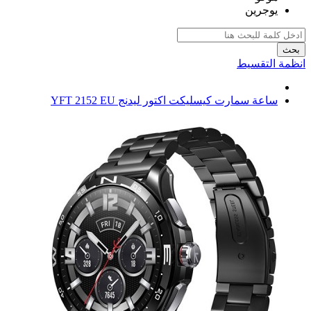
يوجرين
بحث
انظمة التقسيط
ساعة سمارت كيسليكت اكتور ليدنج YFT 2152 EU