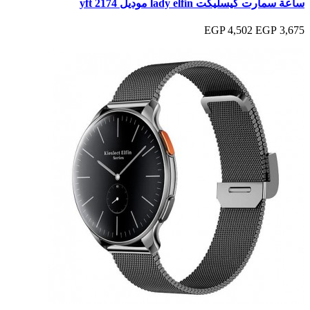
ساعة سمارت كيسليكت lady elfin موديل yft 2174
4,502 EGP
3,675 EGP