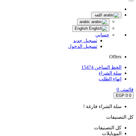
اللغة
arabic
English
حسابي
تسجيل جديد
تسجيل الدخول
Offers
الخط الساخن 15474
سلة الشراء
إنهاء الطلب
قائمتى
0
0 EGP
0
سلة الشراء فارغة !
كل التصنيفات
كل التصنيفات
الموبايلات