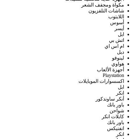
مكواة ومجفف الشعر
شاشات التلفزيون
اللابتوب
أسوس
أيسر
ابل
اتش بي
ام اس اي
ديل
لينوفو
هواوي
أجهزة الألعاب
Playstation
اكسسوارات الموبايلات
ابل
انكر
أنكر ساوندكور
باور بانك
شواحن
كابلات انكر
باور بانك
انفنيكس
انكر