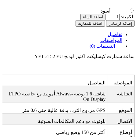
أسود
الكمية:
اضافة للسلة
إضافة لرغباتي
اضافة للمقارنة
تفاصيل
المواصفات
التقييمات (0)
ساعة سمارت كيسليكت اكتور ليدنج
YFT 2152 EU
المواصفة
التفاصيل
الشاشة
شاشة 1.6 بوصة
LTPO
Always-
أموليد مع خاصية
On Display
الموقع
GPS
مزدوج التردد بدقة عالية حتى 0.6 متر
الاتصال
بلوتوث مع دعم المكالمات الصوتية
أوضاع
أكثر من 150 وضع رياضي