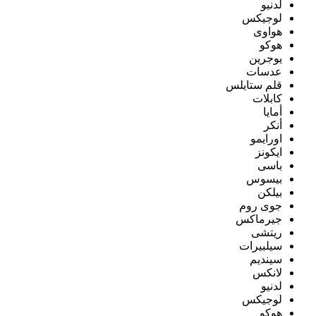
لدنيو
لوجيكس
هواوى
هوكو
يوجرين
عدسات
قلم ستايلس
كابلات
أمايا
أنكر
اورايمو
ايكونز
باسى
بيسوس
بيلكن
جوى روم
جيرماكس
ريتشى
سيلبيرات
سينديم
لانكس
لدنيو
لوجيكس
هوكو