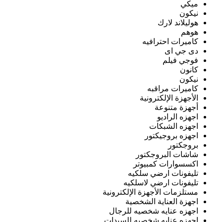
ميكي
نيكون
هوليلاند لارك
هوهم
كاميرات احترافيه
دى جي اى
فوجي فيلم
كانون
نيكون
كاميرات مراقبه
الأجهزة الإلكترونية
أجهزة متنوعة
اجهزه الراديو
اجهزه الشبكات
اجهزه بروجيكتور
بروجكتور
شاشات البروجكتور
اكسسوارات كمبيوتر
تليفونات ارضي سلكيه
تليفونات ارضي لاسلكيه
مستلزمات الأجهزة الإلكترونية
اجهزة العناية الشخصية
اجهزه عنايه شخصيه للرجال
اجهزه عنايه شخصيه للسيدات