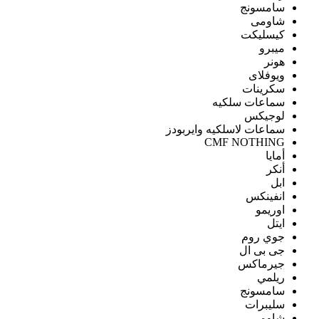
سامسونج
شاومى
كيسليكت
ميبرو
هونر
ويوفلاى
سكرينات
سماعات سلكيه
لوجيكس
سماعات لاسلكيه وايربودز
CMF NOTHING
أمايا
أنكر
ابل
انفينكس
اوريمو
ايتل
جوي روم
جى بى ال
جيرماكس
ريلمي
سامسونج
سليبرات
شاومى