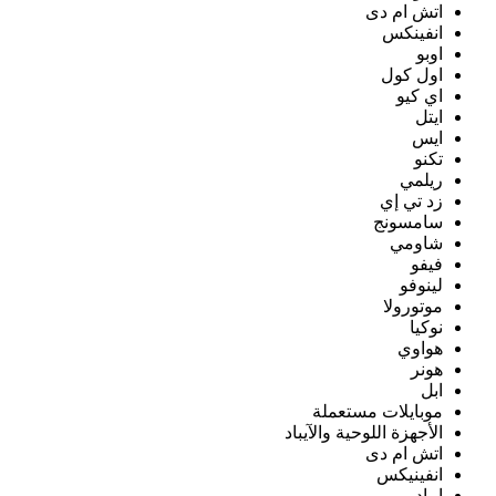
اتش ام دى
انفينكس
اوبو
اول كول
اي كيو
ايتل
ايس
تكنو
ريلمي
زد تي إي
سامسونج
شاومي
فيفو
لينوفو
موتورولا
نوكيا
هواوي
هونر
ابل
موبايلات مستعملة
الأجهزة اللوحية والآيباد
اتش ام دى
انفينيكس
ايباد