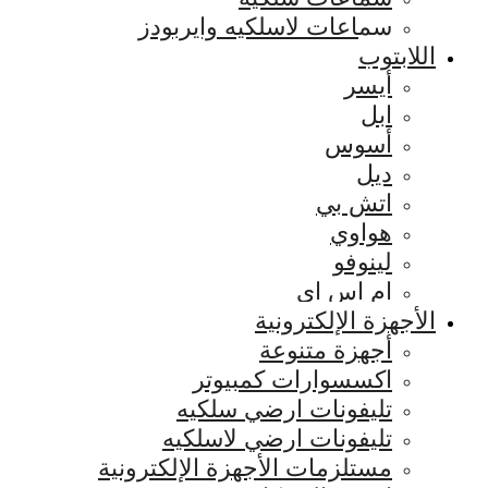
سماعات لاسلكيه وايربودز
اللابتوب
أيسر
ابل
أسوس
ديل
اتش بي
هواوي
لينوفو
ام اس اي
الأجهزة الإلكترونية
أجهزة متنوعة
اكسسوارات كمبيوتر
تليفونات ارضي سلكيه
تليفونات ارضي لاسلكيه
مستلزمات الأجهزة الإلكترونية