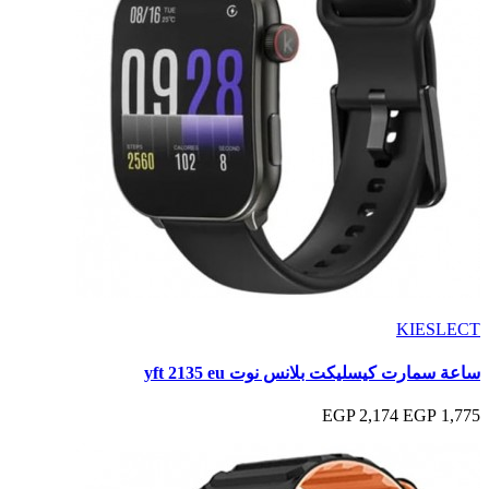
KIESLECT
ساعة سمارت كيسليكت بلانس نوت yft 2135 eu
2,174 EGP
1,775 EGP