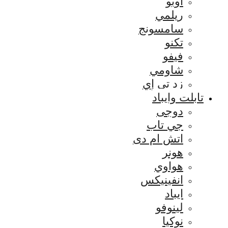
اوبو
ريلمي
سامسونج
تكنو
فيفو
شاومي
زد تي إي
تابلت وايباد
دوجى
جي تاب
اتش ام دى
هونر
هواوي
انفينيكس
ايباد
لينوفو
نوكيا