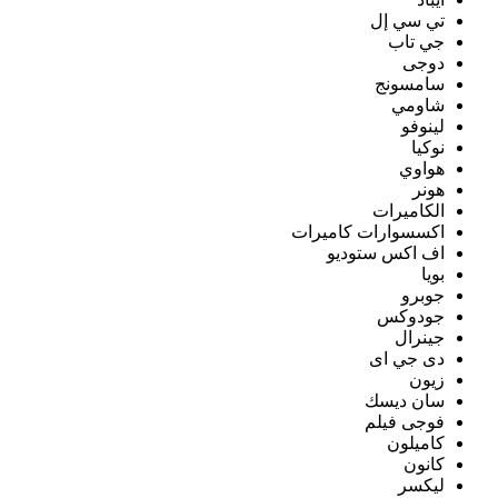
تي سي إل
جي تاب
دوجى
سامسونج
شاومي
لينوفو
نوكيا
هواوي
هونر
الكاميرات
اكسسوارات كاميرات
اف اكس ستوديو
بويا
جوبرو
جودوكس
جينرال
دى جي اى
زيون
سان ديسك
فوجى فيلم
كاميلون
كانون
ليكسر