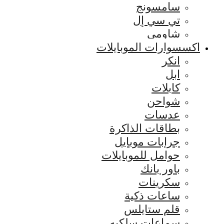
سامسونج
تي سي إل
شاومي
اكسسوارات الموبايلات
انكر
ابل
كابلات
شواحن
عدسات
بطاقات الذاكرة
جرابات موبايل
حوامل للموبايلات
باور بانك
سكرينات
ساعات ذكية
قلم ستايلس
سماعات سلكيه