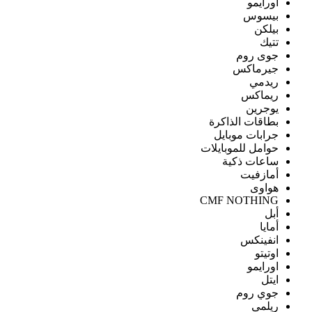
اورايمو
بيسوس
بيلكن
تتيك
جوى روم
جيرماكس
ريدمي
ريماكس
يوجرين
بطاقات الذاكرة
جرابات موبايل
حوامل للموبايلات
ساعات ذكية
أمازفيت
هواوى
CMF NOTHING
أبل
أمايا
انفينكس
اوتيتو
اورايمو
ايتل
جوي روم
ريلمى