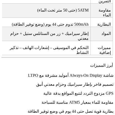
التمرين
مقاومة
5ATM (
حتى 50 متر تحت الماء
)
الماء
البطارية
500mAh
تدوم حتى 44 يوم (وضع توفير الطاقة)
المواد
إطار سيراميك + زر من الستانلس ستيل + حزام
معدني
مميزات
التحكم في الموسيقى – إشعارات الهاتف – تذكير
إضافية
النشاط
أبرز المميزات
شاشة
LTPO
Always-On Display
أموليد مشرقة مع
تصميم فاخر بإطار سيراميك وحزام معدني أنيق
GPS
مزدوج التردد لتتبع المواقع بدقة عالية
مقاومة للماء بمعيار 5
ATM
مناسبة للسباحة
بطارية قوية تصل حتى 44 يوم في وضع توفير الطاقة