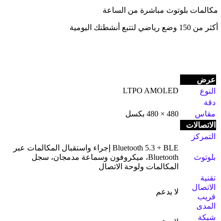
مكالمات بلوتوث مباشرة من الساعة
أكثر من 150 وضع رياضي لتتبع أنشطتك اليومية
عرض
LTPO AMOLED
النوع
دقة
مقاس
480 × 480 بكسل
الاتصالات
التمركز
Bluetooth 5.3 + BLE إجراء واستقبال المكالمات عبر
بلوتوث
Bluetooth، ميكروفون وسماعة مدمجان، سجل
المكالمات ولوحة الاتصال
تقنية
الاتصال
لا يدعم
قريب
المدى
شبكة