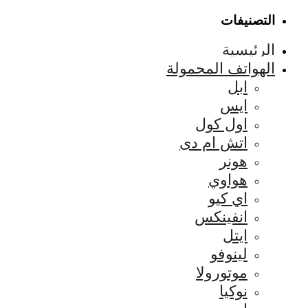
التصنيفات
الرئيسية
الهواتف المحمولة
ابل
ايس
اول كول
اتش ام دى
هونر
هواوي
اي كيو
انفينكس
ايتل
لينوفو
موتورولا
نوكيا