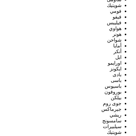
شويتيك
فومي
فيفو
فيليبس
هواوي
هونر
شواحن
أمايا
أنكر
ابل
اورايمو
ايكونز
بادى
باسى
باسيوس
بوروفون
بيلكن
جوى روم
جيرماكس
ريشي
سامسونج
سيلبيرات
شويتيك