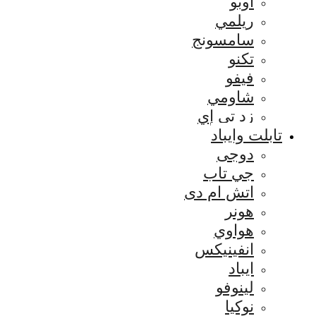
اوبو
ريلمي
سامسونج
تكنو
فيفو
شاومي
زد تي إي
تابلت وايباد
دوجى
جي تاب
اتش ام دى
هونر
هواوي
انفينيكس
ايباد
لينوفو
نوكيا