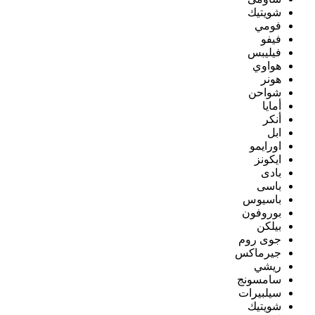
شويتيك
فومي
فيفو
فيليبس
هواوي
هونر
شواحن
أمايا
أنكر
ابل
اورايمو
ايكونز
بادى
باسى
باسيوس
بوروفون
بيلكن
جوى روم
جيرماكس
ريشي
سامسونج
سيلبيرات
شويتيك