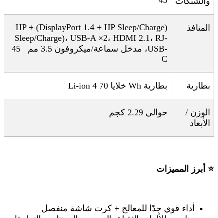
والشبكات
(DisplayPort 1.4 + HP Sleep/Charge) + HP
المنافذ
Sleep/Charge)
،
USB-A ×2
،
HDMI 2.1
،
RJ-
USB-
، مدخل سماعة/ميكروفون 3.5 مم
45
C
بطارية
بطارية
Li-ion 4
Wh
خلايا 70
الوزن /
حوالي 2.29 كجم
الأبعاد
⭐
أبرز المميزات
أداء قوي جدًا للمعالج + كرت شاشة منفصل —