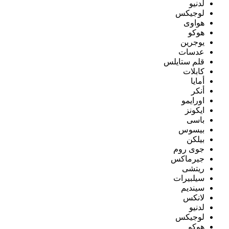
لدنيو
لوجيكس
هواوى
هوكو
يوجرين
عدسات
قلم ستايلس
كابلات
أمايا
أنكر
اورايمو
ايكونز
باسى
بيسوس
بيلكن
جوى روم
جيرماكس
ريتشى
سيلبيرات
سينديم
لانكس
لدنيو
لوجيكس
هوكو