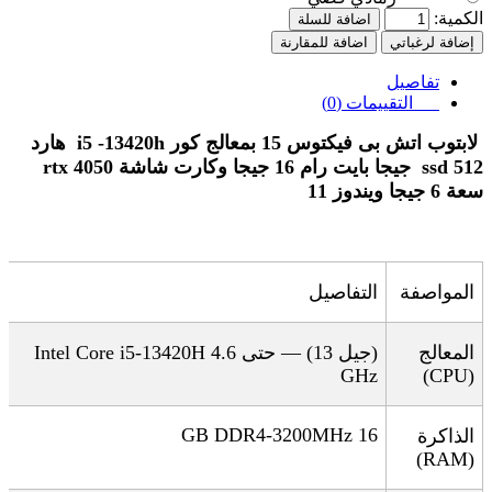
الكمية:
اضافة للسلة
إضافة لرغباتي
اضافة للمقارنة
تفاصيل
التقييمات (0)
لابتوب اتش بى فيكتوس 15 بمعالج كور i5 -13420h هارد
ssd 512 جيجا بايت رام 16 جيجا وكارت شاشة rtx 4050
سعة 6 جيجا ويندوز 11
المواصفة
التفاصيل
المعالج
(جيل 13) — حتى 4.6
Intel Core i5-13420H
GHz
(CPU)
16 GB DDR4-3200MHz
الذاكرة
(RAM)