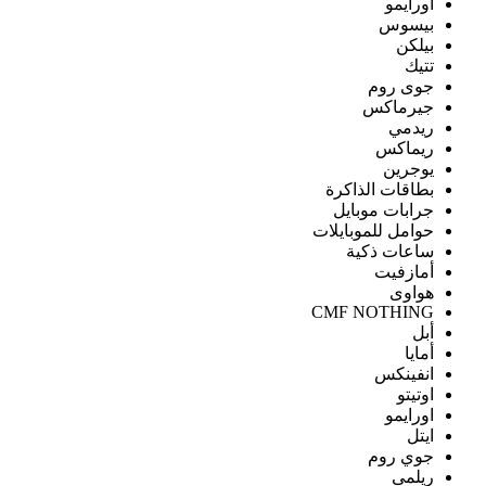
اورايمو
بيسوس
بيلكن
تتيك
جوى روم
جيرماكس
ريدمي
ريماكس
يوجرين
بطاقات الذاكرة
جرابات موبايل
حوامل للموبايلات
ساعات ذكية
أمازفيت
هواوى
CMF NOTHING
أبل
أمايا
انفينكس
اوتيتو
اورايمو
ايتل
جوي روم
ريلمى