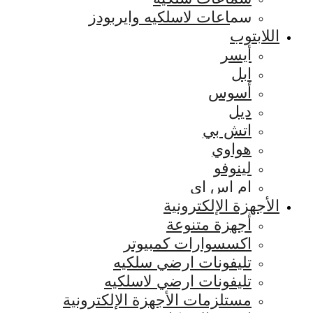
سماعات لاسلكيه وايربودز
اللابتوب
أيسر
ابل
أسوس
ديل
اتش بي
هواوي
لينوفو
ام اس اي
الأجهزة الإلكترونية
أجهزة متنوعة
اكسسوارات كمبيوتر
تليفونات ارضي سلكيه
تليفونات ارضي لاسلكيه
مستلزمات الأجهزة الإلكترونية