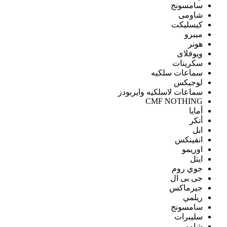
سامسونج
شاومى
كيسليكت
ميبرو
هونر
ويوفلاى
سكرينات
سماعات سلكيه
لوجيكس
سماعات لاسلكيه وايربودز
CMF NOTHING
أمايا
أنكر
ابل
انفينكس
اوريمو
ايتل
جوي روم
جى بى ال
جيرماكس
ريلمي
سامسونج
سليبرات
شاومى