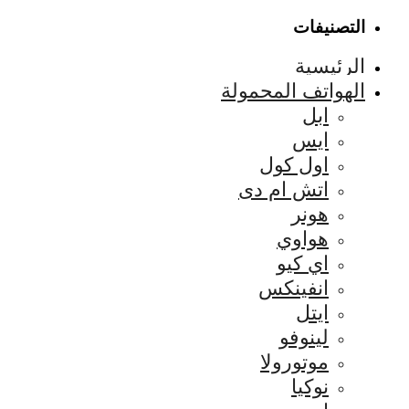
التصنيفات
الرئيسية
الهواتف المحمولة
ابل
ايس
اول كول
اتش ام دى
هونر
هواوي
اي كيو
انفينكس
ايتل
لينوفو
موتورولا
نوكيا