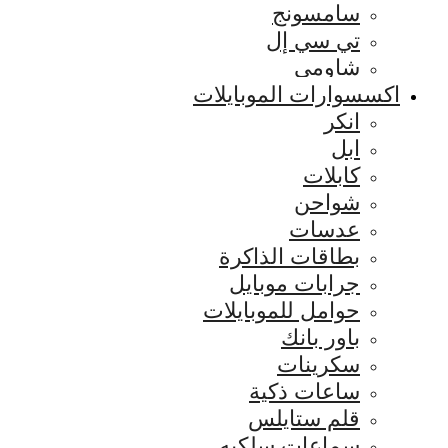
سامسونج
تي سي إل
شاومي
اكسسوارات الموبايلات
انكر
ابل
كابلات
شواحن
عدسات
بطاقات الذاكرة
جرابات موبايل
حوامل للموبايلات
باور بانك
سكرينات
ساعات ذكية
قلم ستايلس
سماعات سلكيه