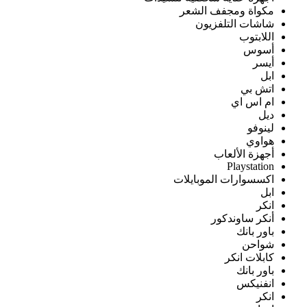
مكواة ومجفف الشعر
شاشات التلفزيون
اللابتوب
أسوس
أيسر
ابل
اتش بي
ام اس اي
ديل
لينوفو
هواوي
أجهزة الألعاب
Playstation
اكسسوارات الموبايلات
ابل
انكر
أنكر ساوندكور
باور بانك
شواحن
كابلات انكر
باور بانك
انفنيكس
انكر