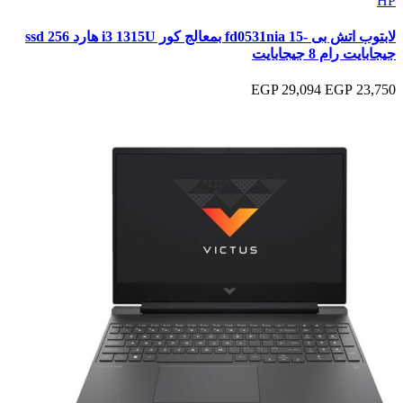
HP
لابتوب اتش بى -15 fd0531nia بمعالج كور i3 1315U هارد ssd 256
جيجابايت رام 8 جيجابايت
29,094 EGP
23,750 EGP