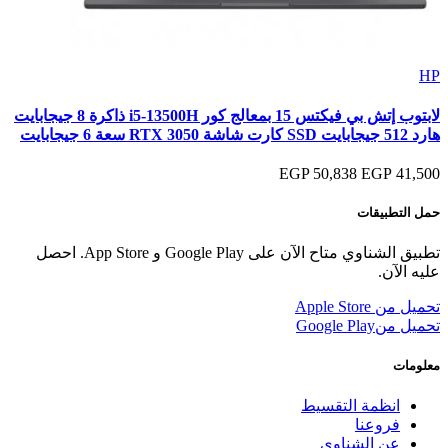
HP
لابتوب إتش بي فيكتس 15 بمعالج كور i5-13500H ذاكرة 8 جيجابايت
هارد 512 جيجابايت SSD كارت شاشة RTX 3050 سعة 6 جيجابايت
50,838 EGP
41,500 EGP
حمل التطبيقات
تطبيق الشناوي متاح الآن على Google Play و App Store. احصل
عليه الآن.
تحميل من
Apple Store
تحميل من
Google Play
معلومات
انظمة التقسيط
فروعنا
عن الشناوى