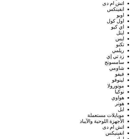
اتش ام دى
انفينكس
اوبو
اول كول
اي كيو
ايتل
ايس
تكنو
ريلمي
زد تي إي
سامسونج
شاومي
فيفو
لينوفو
موتورولا
نوكيا
هواوي
هونر
ابل
موبايلات مستعملة
الأجهزة اللوحية والآيباد
اتش ام دى
انفينيكس
ايباد