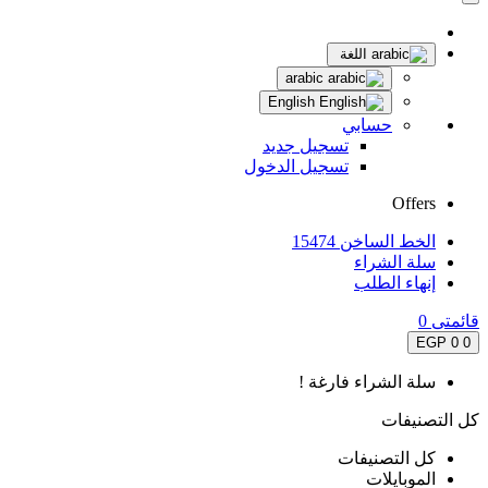
اللغة
arabic
English
حسابي
تسجيل جديد
تسجيل الدخول
Offers
الخط الساخن 15474
سلة الشراء
إنهاء الطلب
قائمتى
0
0 EGP
0
سلة الشراء فارغة !
كل التصنيفات
كل التصنيفات
الموبايلات