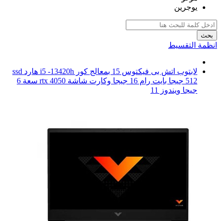
يوجرين
بحث
انظمة التقسيط
لابتوب اتش بى فيكتوس 15 بمعالج كور i5 -13420h هارد ssd
512 جيجا بايت رام 16 جيجا وكارت شاشة rtx 4050 سعة 6
جيجا ويندوز 11