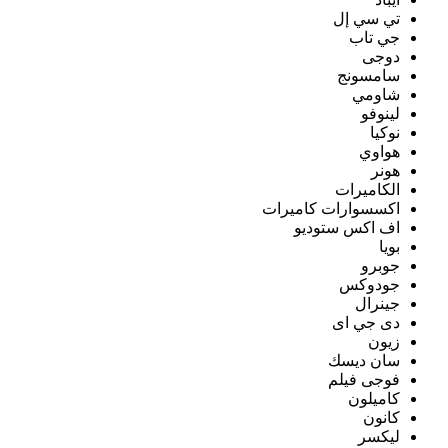
تي سي إل
جي تاب
دوجى
سامسونج
شاومي
لينوفو
نوكيا
هواوي
هونر
الكاميرات
اكسسوارات كاميرات
اف اكس ستوديو
بويا
جوبرو
جودوكس
جينرال
دى جي اى
زيون
سان ديسك
فوجى فيلم
كاميلون
كانون
ليكسر