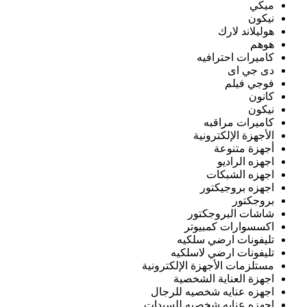
ميكي
نيكون
هوليلاند لارك
هوهم
كاميرات احترافيه
دى جي اى
فوجي فيلم
كانون
نيكون
كاميرات مراقبه
الأجهزة الإلكترونية
أجهزة متنوعة
اجهزه الراديو
اجهزه الشبكات
اجهزه بروجيكتور
بروجكتور
شاشات البروجكتور
اكسسوارات كمبيوتر
تليفونات ارضي سلكيه
تليفونات ارضي لاسلكيه
مستلزمات الأجهزة الإلكترونية
اجهزة العناية الشخصية
اجهزه عنايه شخصيه للرجال
اجهزه عنايه شخصيه للسيدات