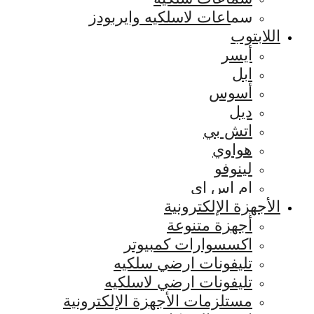
سماعات لاسلكيه وايربودز
اللابتوب
أيسر
ابل
أسوس
ديل
اتش بي
هواوي
لينوفو
ام اس اي
الأجهزة الإلكترونية
أجهزة متنوعة
اكسسوارات كمبيوتر
تليفونات ارضي سلكيه
تليفونات ارضي لاسلكيه
مستلزمات الأجهزة الإلكترونية