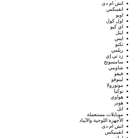
اتش ام دى
انفينكس
اوبو
اول كول
اي كيو
ايتل
ايس
تكنو
ريلمي
زد تي إي
سامسونج
شاومي
فيفو
لينوفو
موتورولا
نوكيا
هواوي
هونر
ابل
موبايلات مستعملة
الأجهزة اللوحية والآيباد
اتش ام دى
انفينيكس
ايباد