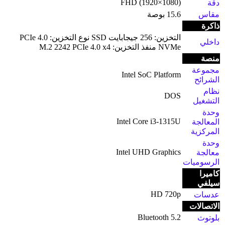
FHD (1920×1080)
دقة
مقاس
15.6 بوصة
ذاكرة
التخزين: 256 جيجابايت SSD نوع التخزين: PCIe 4.0
داخلي
NVMe منفذ التخزين: M.2 2242 PCIe 4.0 x4
منصة
مجموعة
Intel SoC Platform
الشرائح
نظام
DOS
التشغيل
وحدة
Intel Core i3-1315U
المعالجة
المركزية
وحدة
Intel UHD Graphics
معالجة
الرسوميات
كاميرا
سيلفي
HD 720p
عدسات
الاتصالات
Bluetooth 5.2
بلوتوث