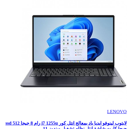
LENOVO
لابتوب لينوفو ايديا باد بمعالج انتل كور i7 1255u رام 8 جيجا ssd 512
جيجا كارت شاشة انتل نظام تشغيل ويندوز 11