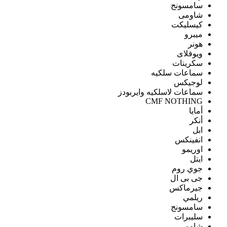
سامسونج
شاومى
كيسليكت
ميبرو
هونر
ويوفلاى
سكرينات
سماعات سلكيه
لوجيكس
سماعات لاسلكيه وايربودز
CMF NOTHING
أمايا
أنكر
ابل
انفينكس
اوريمو
ايتل
جوي روم
جى بى ال
جيرماكس
ريلمي
سامسونج
سليبرات
شاومى