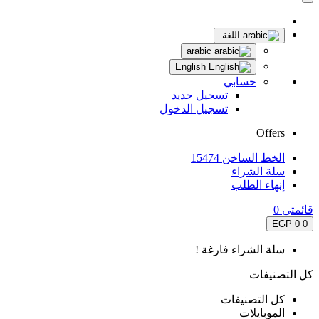
اللغة
arabic
English
حسابي
تسجيل جديد
تسجيل الدخول
Offers
الخط الساخن 15474
سلة الشراء
إنهاء الطلب
قائمتى
0
0 EGP
0
سلة الشراء فارغة !
كل التصنيفات
كل التصنيفات
الموبايلات