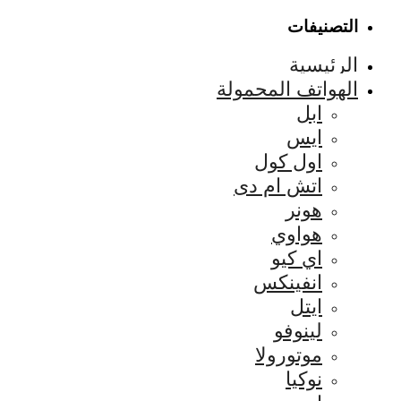
التصنيفات
الرئيسية
الهواتف المحمولة
ابل
ايس
اول كول
اتش ام دى
هونر
هواوي
اي كيو
انفينكس
ايتل
لينوفو
موتورولا
نوكيا