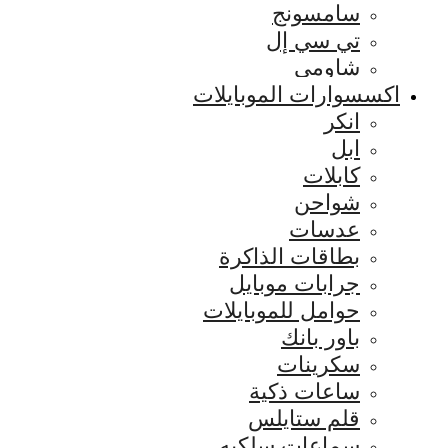
سامسونج
تي سي إل
شاومي
اكسسوارات الموبايلات
انكر
ابل
كابلات
شواحن
عدسات
بطاقات الذاكرة
جرابات موبايل
حوامل للموبايلات
باور بانك
سكرينات
ساعات ذكية
قلم ستايلس
سماعات سلكيه