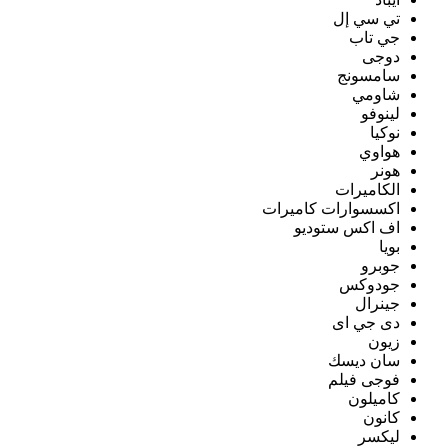
تي سي إل
جي تاب
دوجى
سامسونج
شاومي
لينوفو
نوكيا
هواوي
هونر
الكاميرات
اكسسوارات كاميرات
اف اكس ستوديو
بويا
جوبرو
جودوكس
جينرال
دى جي اى
زيون
سان ديسك
فوجى فيلم
كاميلون
كانون
ليكسر