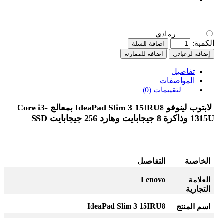
رمادي
الكمية:
اضافة للسلة
إضافة لرغباتي
اضافة للمقارنة
تفاصيل
المواصفات
التقييمات (0)
لابتوب لينوفو IdeaPad Slim 3 15IRU8 بمعالج Core i3-
1315U وذاكرة 8 جيجابايت وهارد 256 جيجابايت SSD
الخاصية
التفاصيل
Lenovo
العلامة
التجارية
IdeaPad Slim 3 15IRU8
اسم المنتج