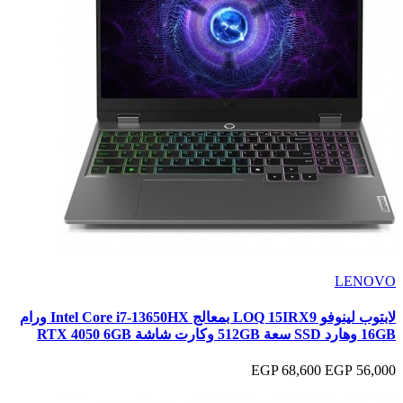
LENOVO
لابتوب لينوفو LOQ 15IRX9 بمعالج Intel Core i7-13650HX ورام
16GB وهارد SSD سعة 512GB وكارت شاشة RTX 4050 6GB
68,600 EGP
56,000 EGP