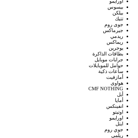
اورايمو
بيسوس
بيلكن
تتيك
جوى روم
جيرماكس
ريدمي
ريماكس
يوجرين
بطاقات الذاكرة
جرابات موبايل
حوامل للموبايلات
ساعات ذكية
أمازفيت
هواوى
CMF NOTHING
أبل
أمايا
انفينكس
اوتيتو
اورايمو
ايتل
جوي روم
ريلمى