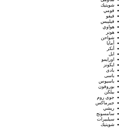
شويتيك
فومي
فيفو
فيليبس
هواوي
هونر
شواحن
أمايا
أنكر
ابل
اورايمو
ايكونز
بادى
باسى
باسيوس
بوروفون
بيلكن
جوى روم
جيرماكس
ريشي
سامسونج
سيلبيرات
شويتيك