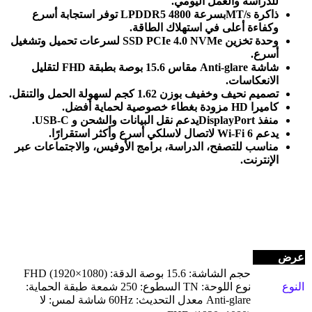
للدراسة والعمل اليومي
.
ذاكرة
LPDDR5
MT/s
بسرعة 4800
توفر استجابة أسرع
وكفاءة أعلى في استهلاك الطاقة
.
وحدة تخزين
SSD PCIe 4.0 NVMe
لسرعات تحميل وتشغيل
أسرع
.
شاشة
FHD
Anti-glare
مقاس 15.6 بوصة بطبقة
لتقليل
الانعكاسات
.
تصميم نحيف وخفيف بوزن 1.62 كجم لسهولة الحمل والتنقل
.
كاميرا
HD
مزودة بغطاء خصوصية لحماية أفضل
.
منفذ
USB-C
DisplayPort.
يدعم نقل البيانات والشحن و
يدعم
Wi-Fi 6
لاتصال لاسلكي أسرع وأكثر استقرارًا
.
مناسب للتصفح، الدراسة، برامج الأوفيس، والاجتماعات عبر
الإنترنت
.
عرض
حجم الشاشة: 15.6 بوصة الدقة: FHD (1920×1080)
النوع
نوع اللوحة: TN السطوع: 250 شمعة طبقة الحماية:
Anti-glare معدل التحديث: 60Hz شاشة لمس: لا