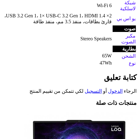
شبكة
Wi-Fi 6
لاسلكية
2× USB 3.2 Gen 1، 1× USB-C 3.2 Gen 1، HDMI 1.4،
يو اس بي
قارئ بطاقات، منفذ 3.5 مم، منفذ طاقة
صوت
مكبر
Stereo Speakers
الصوت
بطارية
65W
الشحن
47Wh
نوع
كتابة تعليق
الرجاء
الدخول
أو
التسجيل
لكي تتمكن من تقييم المنتج
منتجات ذات صلة