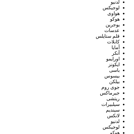
لدنيو
لوجيكس
هواوى
هوكو
يوجرين
عدسات
قلم ستايلس
كابلات
أمايا
أنكر
اورايمو
ايكونز
باسى
بيسوس
بيلكن
جوى روم
جيرماكس
ريتشى
سيلبيرات
سينديم
لانكس
لدنيو
لوجيكس
هوكو