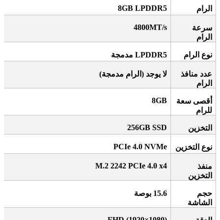
8GB LPDDR5
الرام
4800MT/s
سرعة
الرام
نوع الرام
LPDDR5
مدمجة
عدد منافذ
لا يوجد (الرام مدمجة)
الرام
8GB
أقصى سعة
للرام
256GB SSD
التخزين
PCIe 4.0 NVMe
نوع التخزين
M.2 2242 PCIe 4.0 x4
منفذ
التخزين
حجم
15.6
بوصة
الشاشة
FHD (1920×1080)