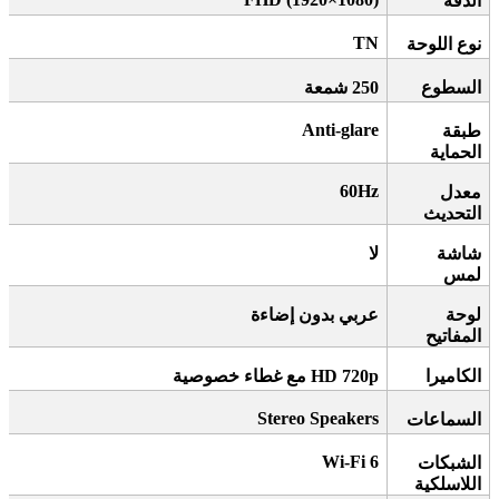
الدقة
TN
نوع اللوحة
السطوع
250
شمعة
Anti-glare
طبقة
الحماية
60Hz
معدل
التحديث
شاشة
لا
لمس
لوحة
عربي بدون إضاءة
المفاتيح
الكاميرا
HD 720p
مع غطاء خصوصية
Stereo Speakers
السماعات
Wi-Fi 6
الشبكات
اللاسلكية