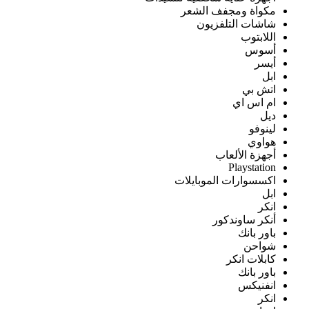
مكواة ومجفف الشعر
شاشات التلفزيون
اللابتوب
أسوس
أيسر
ابل
اتش بي
ام اس اي
ديل
لينوفو
هواوي
أجهزة الألعاب
Playstation
اكسسوارات الموبايلات
ابل
انكر
أنكر ساوندكور
باور بانك
شواحن
كابلات انكر
باور بانك
انفنيكس
انكر