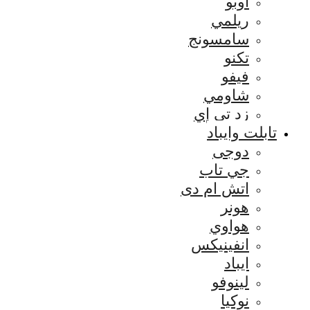
اوبو
ريلمي
سامسونج
تكنو
فيفو
شاومي
زد تي إي
تابلت وايباد
دوجى
جي تاب
اتش ام دى
هونر
هواوي
انفينيكس
ايباد
لينوفو
نوكيا