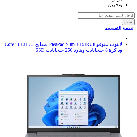
يوجرين
بحث
انظمة التقسيط
لابتوب لينوفو IdeaPad Slim 3 15IRU8 بمعالج Core i3-1315U
وذاكرة 8 جيجابايت وهارد 256 جيجابايت SSD