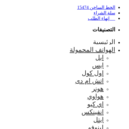
الخط الساخن 15474
سلة الشراء
إنهاء الطلب
التصنيفات
الرئيسية
الهواتف المحمولة
ابل
ايس
اول كول
اتش ام دى
هونر
هواوي
اي كيو
انفينكس
ايتل
لينوفو