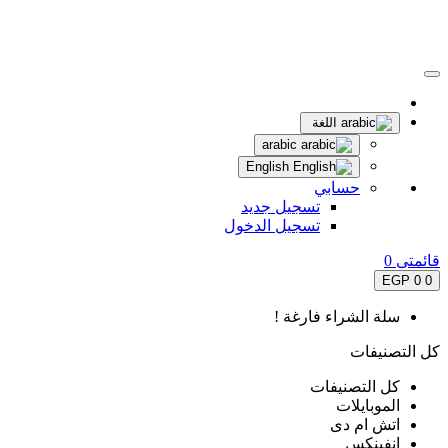
اللغة
arabic
English
حسابي
تسجيل جديد
تسجيل الدخول
قائمتى
0
0 EGP
0
سلة الشراء فارغة !
كل التصنيفات
كل التصنيفات
الموبايلات
اتش ام دى
انفينكس