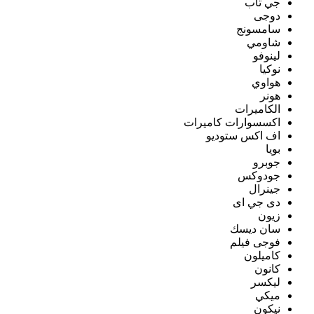
جي تاب
دوجى
سامسونج
شاومي
لينوفو
نوكيا
هواوي
هونر
الكاميرات
اكسسوارات كاميرات
اف اكس ستوديو
بويا
جوبرو
جودوكس
جينرال
دى جي اى
زيون
سان ديسك
فوجى فيلم
كاميلون
كانون
ليكسر
ميكي
نيكون