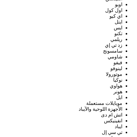
اوبو
اول كول
اي كيو
ايتل
ايس
تكنو
ريلمي
زد تي إي
سامسونج
شاومي
فيفو
لينوفو
موتورولا
نوكيا
هواوي
هونر
ابل
موبايلات مستعملة
الأجهزة اللوحية والآيباد
اتش ام دى
انفينيكس
ايباد
تي سي إل