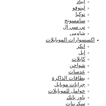
ايباد
لينوفو
نوكيا
سامسونج
تي سي إل
شاومي
اكسسوارات الموبايلات
انكر
ابل
كابلات
شواحن
عدسات
بطاقات الذاكرة
جرابات موبايل
حوامل للموبايلات
باور بانك
سكرينات