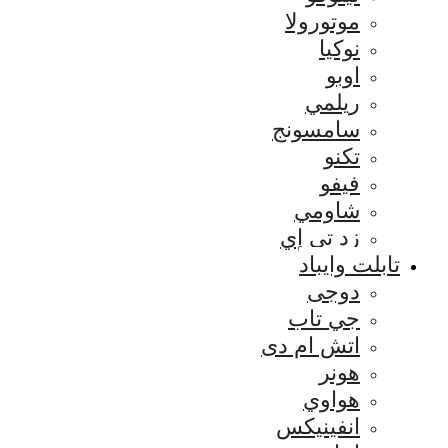
موتورولا
نوكيا
اوبو
ريلمي
سامسونج
تكنو
فيفو
شاومي
زد تي إي
تابلت وايباد
دوجى
جي تاب
اتش ام دى
هونر
هواوي
انفينيكس