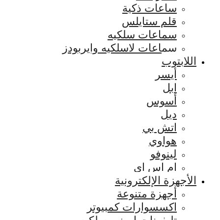
ساعات ذكية
قلم ستايلس
سماعات سلكيه
سماعات لاسلكيه وايربودز
اللابتوب
أيسر
ابل
أسوس
ديل
اتش بي
هواوي
لينوفو
ام اس اي
الأجهزة الإلكترونية
أجهزة متنوعة
اكسسوارات كمبيوتر