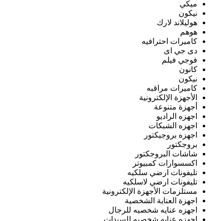
ميكي
نيكون
هوليلاند لارك
هوهم
كاميرات احترافيه
دى جي اى
فوجي فيلم
كانون
نيكون
كاميرات مراقبه
الأجهزة الإلكترونية
أجهزة متنوعة
اجهزه الراديو
اجهزه الشبكات
اجهزه بروجيكتور
بروجكتور
شاشات البروجكتور
اكسسوارات كمبيوتر
تليفونات ارضي سلكيه
تليفونات ارضي لاسلكيه
مستلزمات الأجهزة الإلكترونية
اجهزة العناية الشخصية
اجهزه عنايه شخصيه للرجال
اجهزه عنايه شخصيه للسيدات