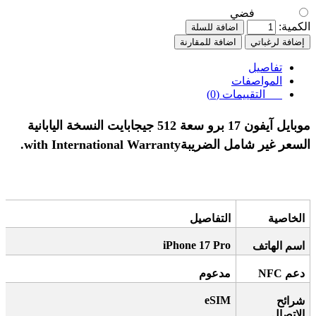
فضي
الكمية:
اضافة للسلة
إضافة لرغباتي
اضافة للمقارنة
تفاصيل
المواصفات
التقييمات (0)
موبايل آيفون 17 برو سعة 512 جيجابايت النسخة اليابانية
السعر غير شامل الضريبة
with International Warranty
.
الخاصية
التفاصيل
iPhone 17 Pro
اسم الهاتف
دعم
NFC
مدعوم
eSIM
شرائح
الاتصال