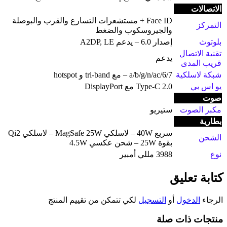
الاتصالات
Face ID + مستشعرات التسارع والقرب والبوصلة
التمركز
والجيروسكوب والضغط
بلوتوث
إصدار 6.0 – يدعم A2DP, LE
تقنية الاتصال
يدعم
قريب المدى
شبكة لاسلكية
a/b/g/n/ac/6/7 – مع tri-band و hotspot
يو اس بي
Type-C 2.0 مع DisplayPort
صوت
مكبر الصوت
ستيريو
بطارية
سريع 40W – لاسلكي MagSafe 25W – لاسلكي Qi2
الشحن
بقوة 25W – شحن عكسي 4.5W
نوع
3988 مللي أمبير
كتابة تعليق
الرجاء
الدخول
أو
التسجيل
لكي تتمكن من تقييم المنتج
منتجات ذات صلة