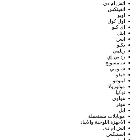
اتش ام دى
انفينكس
اوبو
اول كول
اي كيو
ايتل
ايس
تكنو
ريلمي
زد تي إي
سامسونج
شاومي
فيفو
لينوفو
موتورولا
نوكيا
هواوي
هونر
ابل
موبايلات مستعملة
الأجهزة اللوحية والآيباد
اتش ام دى
انفينيكس
ايباد