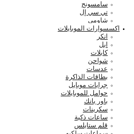
سامسونج
تي سي إل
شاومي
اكسسوارات الموبايلات
انكر
ابل
كابلات
شواحن
عدسات
بطاقات الذاكرة
جرابات موبايل
حوامل للموبايلات
باور بانك
سكرينات
ساعات ذكية
قلم ستايلس
سماعات سلكيه