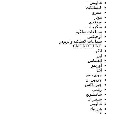
شاومى
كيسليكت
ميبرو
هونر
ويوفلاى
سكرينات
سماعات سلكيه
لوجيكس
سماعات لاسلكيه وايربودز
CMF NOTHING
أنكر
ابل
انفينكس
اوريمو
ايتل
جوي روم
جى بى ال
جيرماكس
ريلمي
سامسونج
سليبرات
شاومى
شويتيك
فومي