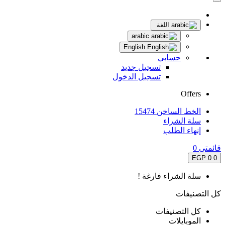
اللغة
arabic
English
حسابي
تسجيل جديد
تسجيل الدخول
Offers
الخط الساخن 15474
سلة الشراء
إنهاء الطلب
قائمتى
0
0 EGP
0
سلة الشراء فارغة !
كل التصنيفات
كل التصنيفات
الموبايلات