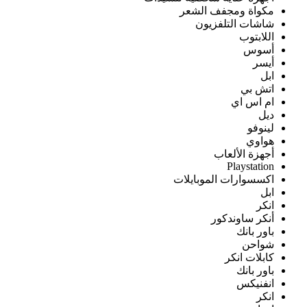
مكواة ومجفف الشعر
شاشات التلفزيون
اللابتوب
أسوس
أيسر
ابل
اتش بي
ام اس اي
ديل
لينوفو
هواوي
أجهزة الألعاب
Playstation
اكسسوارات الموبايلات
ابل
انكر
أنكر ساوندكور
باور بانك
شواحن
كابلات انكر
باور بانك
انفنيكس
انكر