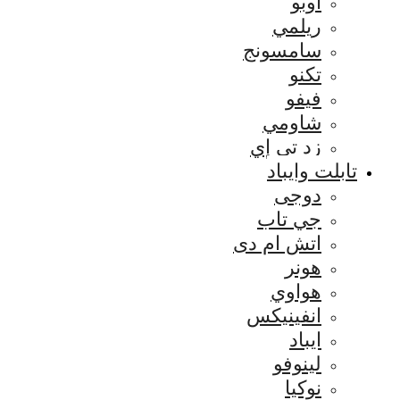
اوبو
ريلمي
سامسونج
تكنو
فيفو
شاومي
زد تي إي
تابلت وايباد
دوجى
جي تاب
اتش ام دى
هونر
هواوي
انفينيكس
ايباد
لينوفو
نوكيا