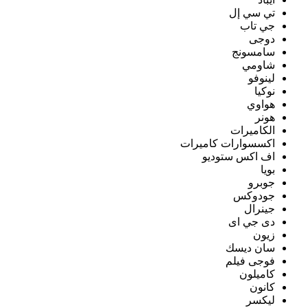
تي سي إل
جي تاب
دوجى
سامسونج
شاومي
لينوفو
نوكيا
هواوي
هونر
الكاميرات
اكسسوارات كاميرات
اف اكس ستوديو
بويا
جوبرو
جودوكس
جينرال
دى جي اى
زيون
سان ديسك
فوجى فيلم
كاميلون
كانون
ليكسر