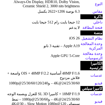
Always-On Display, HDR10, Dolby Vision,
النوع
Ceramic Shield 2, 3000 nits brightness
مقاس
6.3 بوصة 1206×2622 بكسل
ذاكرة
داخلي
12 جيجا بايت رام 512 جيجا بايت
فتحة البطاقة
لا يدعم
منصة
iOS 26
نظام التشغيل
وحدة المعالجة
Apple A19 – تقنية 3 نانو
المركزية
وحدة معالجة
Apple GPU 5-Core
الرسوميات
الكاميرا
الرئيسية
48MP F/1.6 أساسية OIS + 48MP F/2.2 واسعة +
عدسات
فلاش مزدوج
فيديو
4K@24/25/30/60 – و1080p@25/30/60/120/240
كاميرا سيلفي
عدسات
18MP F/1.9 + كاميرا SL 3D للعزل وبصمة الوجه
4K@24/25/30/60 – و1080p@25/30/60 – نمط
فيديو
سينمائي 4K@30 – Slow Motion 1080p@120