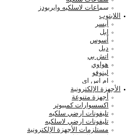
سماعات لاسلكيه وايربودز
اللابتوب
أيسر
ابل
أسوس
ديل
اتش بي
هواوي
لينوفو
ام اس اي
الأجهزة الإلكترونية
أجهزة متنوعة
اكسسوارات كمبيوتر
تليفونات ارضي سلكيه
تليفونات ارضي لاسلكيه
مستلزمات الأجهزة الإلكترونية