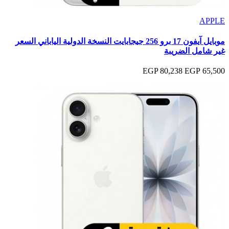
APPLE
موبايل آيفون 17 برو 256 جيجابايت النسخة الدولية الياباني السعر
غير شامل الضريبة
80,238 EGP
65,500 EGP