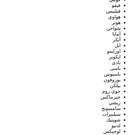
فيفو
فيليبس
هواوي
هونر
شواحن
أمايا
أنكر
ابل
اورايمو
ايكونز
بادى
باسى
باسيوس
بوروفون
بيلكن
جوى روم
جيرماكس
ريشي
سامسونج
سيلبيرات
شويتيك
لدنيو
لوجيكس