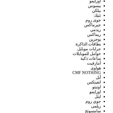
اورايمو
بيسوس
بيلكن
تتيك
جوى روم
جيرماكس
ريدمي
ريماكس
يوجرين
بطاقات الذاكرة
جرابات موبايل
حوامل للموبايلات
ساعات ذكية
أمازفيت
هواوى
CMF NOTHING
أبل
انفينكس
اوتيتو
اورايمو
ايتل
جوي روم
ريلمى
سامسونج