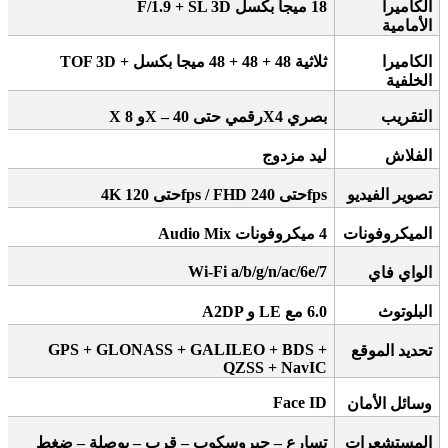
الكاميرا
18
ميجا بكسل
F/1.9 + SL 3D
الأمامية
الكاميرا
ثلاثية 48 + 48 + 48 ميجا بكسل
+ TOF 3D
الخلفية
التقريب
بصري 4
X
رقمي حتى 40
X –
و 8
X
الفلاش
ليد مزدوج
تصوير الفيديو
fps
حتى 240
fps / FHD
حتى 120
4K
الميكروفونات
4
ميكروفونات
Audio Mix
Wi-Fi a/b/g/n/ac/6e/7
الواي فاي
البلوتوث
6.0
مع
A2DP
LE
و
GPS + GLONASS + GALILEO + BDS +
تحديد الموقع
QZSS + NavIC
Face ID
وسائل الأمان
المستشعرات
تسارع – جيروسكوب – قرب – بوصلة – ضغط