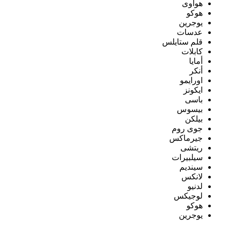
هواوى
هوكو
يوجرين
عدسات
قلم ستايلس
كابلات
أمايا
أنكر
اورايمو
ايكونز
باسى
بيسوس
بيلكن
جوى روم
جيرماكس
ريتشى
سيلبيرات
سينديم
لانكس
لدنيو
لوجيكس
هوكو
يوجرين