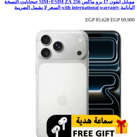
موبايل آيفون 17 برو ماكس 256 SIM+ESIM ZA جيجابايت النسخة
اليابانية with international warranty السعر لا يشمل الضريبة
85,628 EGP
69,900 EGP