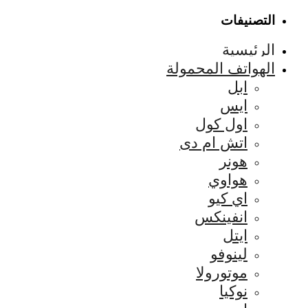
التصنيفات
الرئيسية
الهواتف المحمولة
ابل
ايس
اول كول
اتش ام دى
هونر
هواوي
اي كيو
انفينكس
ايتل
لينوفو
موتورولا
نوكيا