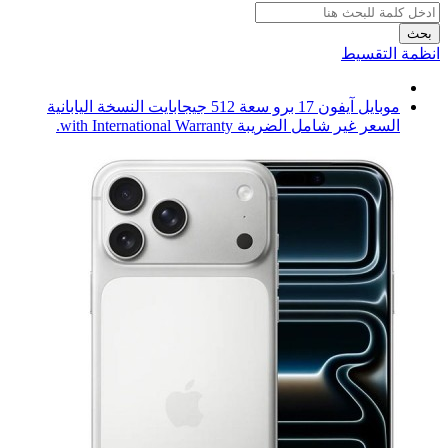
بحث
انظمة التقسيط
موبايل آيفون 17 برو سعة 512 جيجابايت النسخة اليابانية
السعر غير شامل الضريبة with International Warranty.