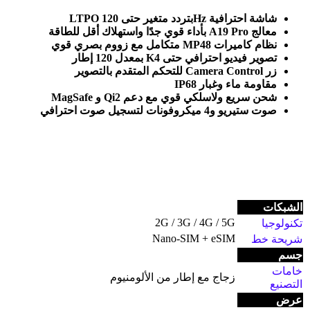
شاشة احترافية
LTPO
Hz
بتردد متغير حتى 120
معالج
A19 Pro
بأداء قوي جدًا واستهلاك أقل للطاقة
نظام كاميرات 48
MP
متكامل مع زووم بصري قوي
تصوير فيديو احترافي حتى 4
K
بمعدل 120 إطار
زر
Camera Control
للتحكم المتقدم بالتصوير
مقاومة ماء وغبار
IP68
شحن سريع ولاسلكي قوي مع دعم
MagSafe
Qi2
و
صوت ستيريو و4 ميكروفونات لتسجيل صوت احترافي
الشبكات
2G / 3G / 4G / 5G
تكنولوجيا
Nano-SIM + eSIM
شريحة خط
جسم
خامات
زجاج مع إطار من الألومنيوم
التصنيع
عرض