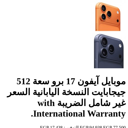
موبايل آيفون 17 برو سعة 512
جيجابايت النسخة اليابانية السعر
غير شامل الضريبة with
International Warranty.
77,500 EGP
94,938 EGP
التوفير :
17,438 EGP