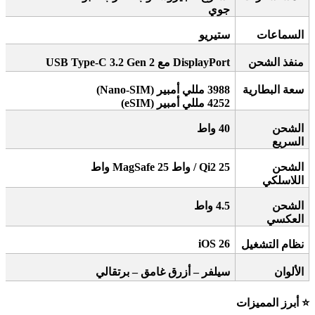
جوي
السماعات
ستيريو
منفذ الشحن
DisplayPort
مع
USB Type-C 3.2 Gen 2
سعة البطارية
3988
مللي أمبير
(Nano-SIM)
4252
مللي أمبير
(eSIM)
الشحن
40
واط
السريع
الشحن
/ Qi2 25
واط
MagSafe 25
واط
اللاسلكي
الشحن
4.5
واط
العكسي
iOS 26
نظام التشغيل
الألوان
سيلفر – أزرق غامق – برتقالي
⭐
أبرز المميزات