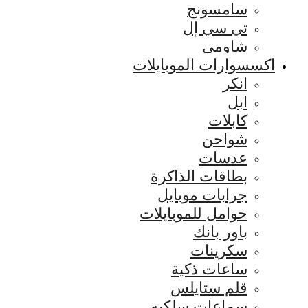
سامسونج
تي سي إل
شاومي
اكسسوارات الموبايلات
انكر
ابل
كابلات
شواحن
عدسات
بطاقات الذاكرة
جرابات موبايل
حوامل للموبايلات
باور بانك
سكرينات
ساعات ذكية
قلم ستايلس
سماعات سلكيه