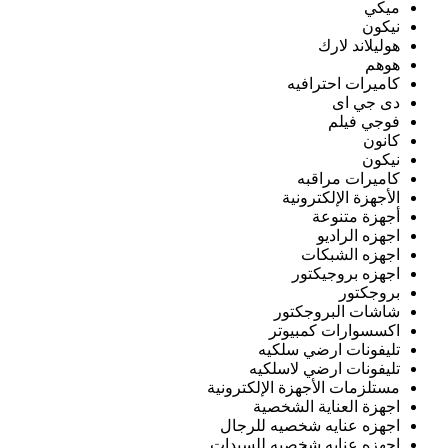
ميكي
نيكون
هوليلاند لارك
هوهم
كاميرات احترافيه
دى جي اى
فوجي فيلم
كانون
نيكون
كاميرات مراقبه
الأجهزة الإلكترونية
أجهزة متنوعة
اجهزه الراديو
اجهزه الشبكات
اجهزه بروجيكتور
بروجكتور
شاشات البروجكتور
اكسسوارات كمبيوتر
تليفونات ارضي سلكيه
تليفونات ارضي لاسلكيه
مستلزمات الأجهزة الإلكترونية
اجهزة العناية الشخصية
اجهزه عنايه شخصيه للرجال
اجهزه عنايه شخصيه للسيدات