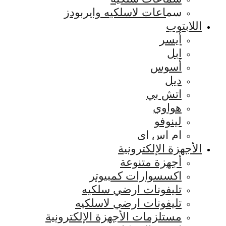
سماعات لاسلكيه وايربودز
اللابتوب
أيسر
ابل
أسوس
ديل
اتش بي
هواوي
لينوفو
ام اس اي
الأجهزة الإلكترونية
أجهزة متنوعة
اكسسوارات كمبيوتر
تليفونات ارضي سلكيه
تليفونات ارضي لاسلكيه
مستلزمات الأجهزة الإلكترونية