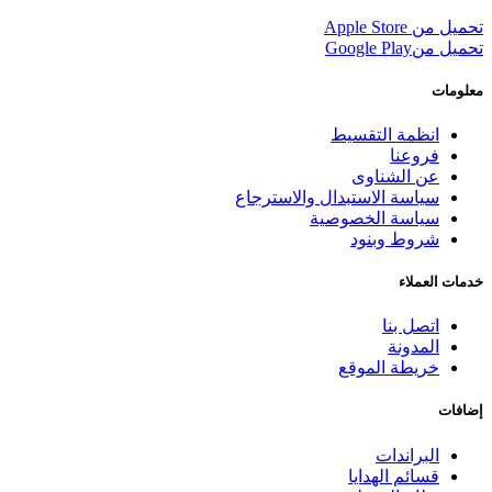
تحميل من
Apple Store
تحميل من
Google Play
معلومات
انظمة التقسيط
فروعنا
عن الشناوى
سياسة الاستبدال والاسترجاع
سياسة الخصوصية
شروط وبنود
خدمات العملاء
اتصل بنا
المدونة
خريطة الموقع
إضافات
البراندات
قسائم الهدايا