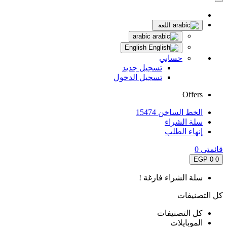
اللغة
arabic
English
حسابي
تسجيل جديد
تسجيل الدخول
Offers
الخط الساخن 15474
سلة الشراء
إنهاء الطلب
قائمتى
0
0 EGP
0
سلة الشراء فارغة !
كل التصنيفات
كل التصنيفات
الموبايلات