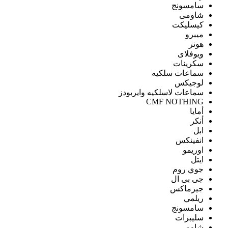
سامسونج
شاومى
كيسليكت
ميبرو
هونر
ويوفلاى
سكرينات
سماعات سلكيه
لوجيكس
سماعات لاسلكيه وايربودز
CMF NOTHING
أمايا
أنكر
ابل
انفينكس
اوريمو
ايتل
جوي روم
جى بى ال
جيرماكس
ريلمي
سامسونج
سليبرات
شاومى