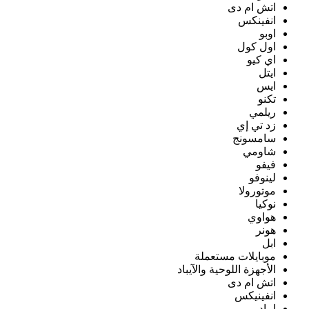
اتش ام دى
انفينكس
اوبو
اول كول
اي كيو
ايتل
ايس
تكنو
ريلمي
زد تي إي
سامسونج
شاومي
فيفو
لينوفو
موتورولا
نوكيا
هواوي
هونر
ابل
موبايلات مستعملة
الأجهزة اللوحية والآيباد
اتش ام دى
انفينيكس
ايباد