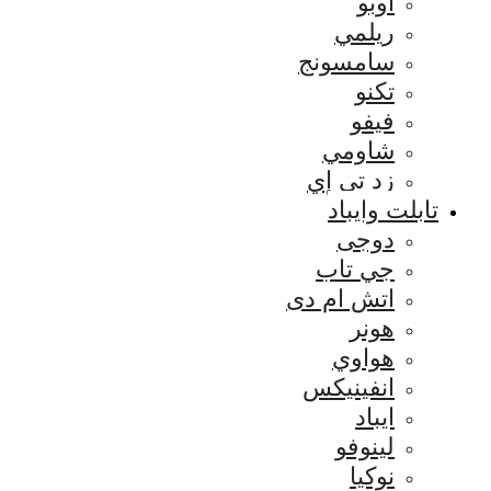
اوبو
ريلمي
سامسونج
تكنو
فيفو
شاومي
زد تي إي
تابلت وايباد
دوجى
جي تاب
اتش ام دى
هونر
هواوي
انفينيكس
ايباد
لينوفو
نوكيا