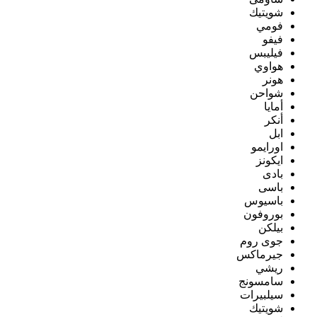
شويتيك
فومي
فيفو
فيليبس
هواوي
هونر
شواحن
أمايا
أنكر
ابل
اورايمو
ايكونز
بادى
باسى
باسيوس
بوروفون
بيلكن
جوى روم
جيرماكس
ريشي
سامسونج
سيلبيرات
شويتيك