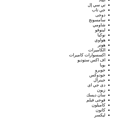
تي سي إل
جي تاب
دوجى
سامسونج
شاومي
لينوفو
نوكيا
هواوي
هونر
الكاميرات
اكسسوارات كاميرات
اف اكس ستوديو
بويا
جوبرو
جودوكس
جينرال
دى جي اى
زيون
سان ديسك
فوجى فيلم
كاميلون
كانون
ليكسر