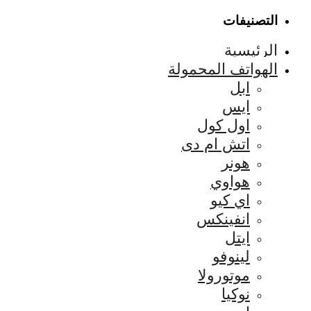
التصنيفات
الرئيسية
الهواتف المحمولة
ابل
ايس
اول كول
اتش ام دى
هونر
هواوي
اي كيو
انفينكس
ايتل
لينوفو
موتورولا
نوكيا