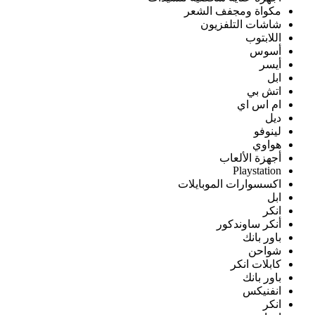
مكواة ومجفف الشعر
شاشات التلفزيون
اللابتوب
أسوس
أيسر
ابل
اتش بي
ام اس اي
ديل
لينوفو
هواوي
أجهزة الألعاب
Playstation
اكسسوارات الموبايلات
ابل
انكر
أنكر ساوندكور
باور بانك
شواحن
كابلات انكر
باور بانك
انفنيكس
انكر