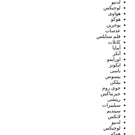
لدنيو
لوجيكس
هواوى
هوكو
يوجرين
عدسات
قلم ستايلس
كابلات
أمايا
أنكر
اورايمو
ايكونز
باسى
بيسوس
بيلكن
جوى روم
جيرماكس
ريتشى
سيلبيرات
سينديم
لانكس
لدنيو
لوجيكس
هوكو