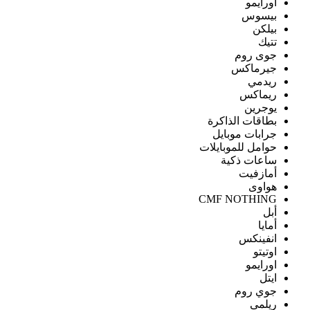
اورايمو
بيسوس
بيلكن
تتيك
جوى روم
جيرماكس
ريدمي
ريماكس
يوجرين
بطاقات الذاكرة
جرابات موبايل
حوامل للموبايلات
ساعات ذكية
أمازفيت
هواوى
CMF NOTHING
أبل
أمايا
انفينكس
اوتيتو
اورايمو
ايتل
جوي روم
ريلمى