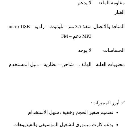
مقاومة الماء/
لا يدعم
الغبار
المنافذ والاتصال
منفذ 3.5 مم – بلوتوث – راديو
micro‑USB –
MP3
دعم
FM –
الحساسات
لا يوجد
محتويات العلبة
الهاتف – شاحن – بطارية – دليل المستخدم
✅
أبرز المميزات
:
تصميم صغير الحجم وخفيف سهل الاستخدام
يدعم كارت ميموري لتشغيل الموسيقى والفيديوهات