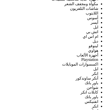
مكواة ومجفف الشعر
شاشات التلفزيون
اللابتوب
أسوس
أيسر
ابل
اتش بي
ام اس اي
ديل
لينوفو
هواوي
أجهزة الألعاب
Playstation
اكسسوارات الموبايلات
ابل
انكر
أنكر ساوندكور
باور بانك
شواحن
كابلات انكر
باور بانك
انفنيكس
انكر