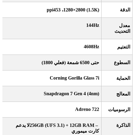
الدقة
1280×2800 (1.5K)
، 453
ppi
144Hz
معدل
التحديث
4608Hz
التعتيم
السطوع
حتى 6500 شمعة (فعلي 1800)
Corning Gorilla Glass 7i
الحماية
Snapdragon 7 Gen 4 (4nm)
المعالج
Adreno 722
الرسوميات
الذاكرة
256GB (UFS 3.1) + 12GB RAM –
لا يدعم
كارت ميموري