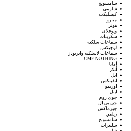
سامسونج
شاومى
كيسليكت
ميبرو
هونر
ويوفلاى
سكرينات
سماعات سلكيه
لوجيكس
سماعات لاسلكيه وايربودز
CMF NOTHING
أمايا
أنكر
ابل
انفينكس
اوريمو
ايتل
جوي روم
جى بى ال
جيرماكس
ريلمي
سامسونج
سليبرات
شاومى