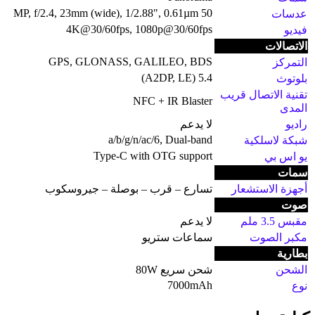
50 MP, f/2.4, 23mm (wide), 1/2.88", 0.61µm
عدسات
4K@30/60fps, 1080p@30/60fps
فيديو
الاتصالات
GPS, GLONASS, GALILEO, BDS
التمركز
5.4 (A2DP, LE)
بلوتوث
تقنية الاتصال قريب
NFC + IR Blaster
المدى
راديو
لا يدعم
a/b/g/n/ac/6, Dual-band
شبكة لاسلكية
Type-C with OTG support
يو اس بي
سمات
أجهزة الاستشعار
تسارع – قرب – بوصلة – جيروسكوب
صوت
مقبس 3.5 ملم
لا يدعم
مكبر الصوت
سماعات ستريو
بطارية
الشحن
شحن سريع 80W
7000mAh
نوع