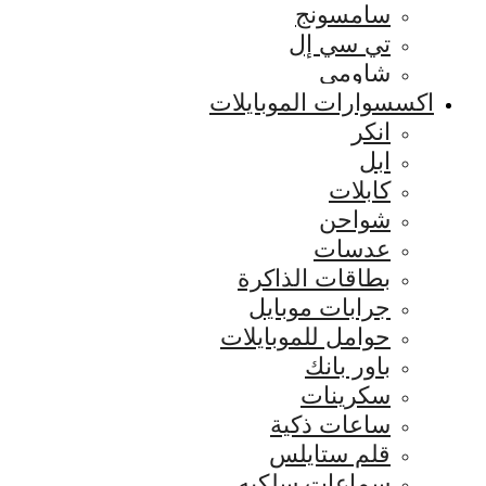
سامسونج
تي سي إل
شاومي
اكسسوارات الموبايلات
انكر
ابل
كابلات
شواحن
عدسات
بطاقات الذاكرة
جرابات موبايل
حوامل للموبايلات
باور بانك
سكرينات
ساعات ذكية
قلم ستايلس
سماعات سلكيه