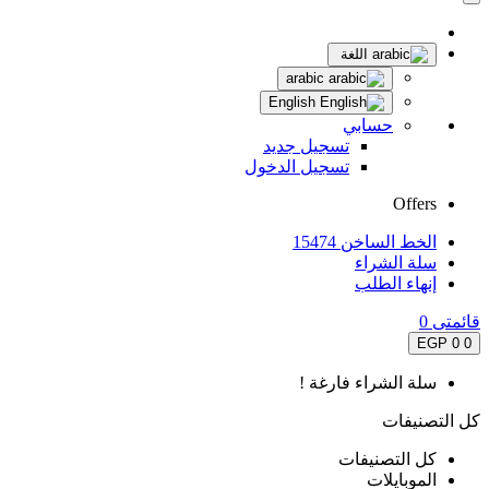
اللغة
arabic
English
حسابي
تسجيل جديد
تسجيل الدخول
Offers
الخط الساخن 15474
سلة الشراء
إنهاء الطلب
قائمتى
0
0 EGP
0
سلة الشراء فارغة !
كل التصنيفات
كل التصنيفات
الموبايلات