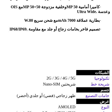
·
كاميرا أمامية 50
MP
وخلفية مزدوجة 50+50
MP
مع
OIS
وعدسة
Ultra Wide.
·
بطارية عملاقة 7000
mAh
مع شحن سريع 80
W.
·
تصميم فاخر بخامات زجاج أو جلد مع مقاومة
IP68/IP69.
الشبكات
2G / 3G / 4G / 5G
تكنولوجيا
شريحة خط
شريحتين Nano-SIM
جسم
خامات التصنيع
ظهر زجاجي (فضي) أو جلدي (أخضر)
عرض
AMOLED
النوع