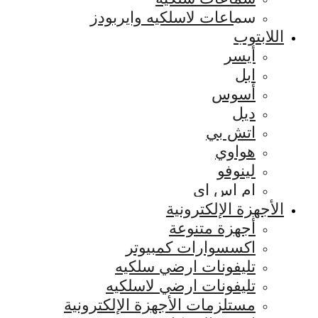
سماعات لاسلكيه وايربودز
اللابتوب
أيسر
ابل
أسوس
ديل
اتش بي
هواوي
لينوفو
ام اس اي
الأجهزة الإلكترونية
أجهزة متنوعة
اكسسوارات كمبيوتر
تليفونات ارضي سلكيه
تليفونات ارضي لاسلكيه
مستلزمات الأجهزة الإلكترونية