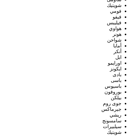
شويتيك
فومي
فيفو
فيليبس
هواوي
هونر
شواحن
أمايا
أنكر
ابل
اورايمو
ايكونز
بادى
باسى
باسيوس
بوروفون
بيلكن
جوى روم
جيرماكس
ريشي
سامسونج
سيلبيرات
شويتيك