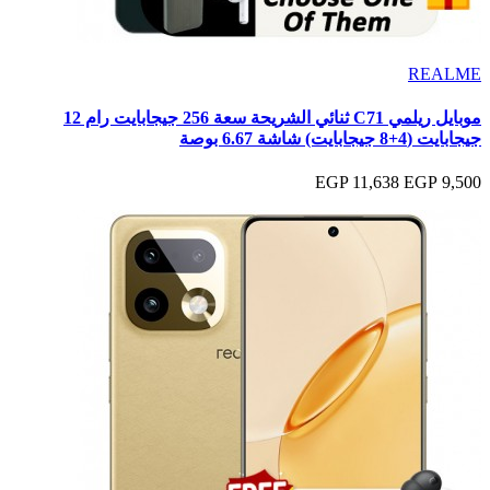
REALME
موبايل ريلمي C71 ثنائي الشريحة سعة 256 جيجابايت رام 12
جيجابايت (4+8 جيجابايت) شاشة 6.67 بوصة
11,638 EGP
9,500 EGP