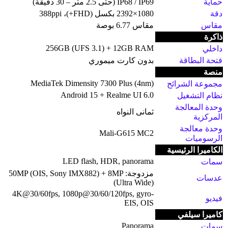
حماية
IP68 / IP69 (حتى 2.5 متر – 30 دقيقة)
دقة
1080×2392 بكسل (FHD+)، 388ppi
مقاس
مقاس 6.77 بوصة
ذاكرة
256GB (UFS 3.1) + 12GB RAM
داخلي
فتحة البطاقة
بدون كارت ميموري
منصة
MediaTek Dimensity 7300 Plus (4nm)
مجموعة الشرائح
Android 15 + Realme UI 6.0
نظام التشغيل
وحدة المعالجة
ثمانى النواه
المركزية
وحدة معالجة
Mali-G615 MC2
الرسوميات
الكاميرا الرئيسية
LED flash, HDR, panorama
سمات
مزدوجة: 50MP (OIS, Sony IMX882) + 8MP
عدسات
(Ultra Wide)
4K@30/60fps, 1080p@30/60/120fps, gyro-
فيديو
EIS, OIS
كاميرا سيلفي
Panorama
سمات