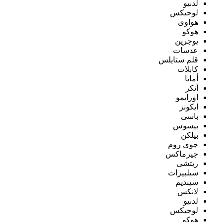
لدنيو
لوجيكس
هواوى
هوكو
يوجرين
عدسات
قلم ستايلس
كابلات
أمايا
أنكر
اورايمو
ايكونز
باسى
بيسوس
بيلكن
جوى روم
جيرماكس
ريتشى
سيلبيرات
سينديم
لانكس
لدنيو
لوجيكس
هوكو