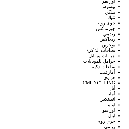
اورايمو
بيسوس
بيلكن
تتيك
جوى روم
جيرماكس
ريدمي
ريماكس
يوجرين
بطاقات الذاكرة
جرابات موبايل
حوامل للموبايلات
ساعات ذكية
أمازفيت
هواوى
CMF NOTHING
أبل
أمايا
انفينكس
اوتيتو
اورايمو
ايتل
جوي روم
ريلمى