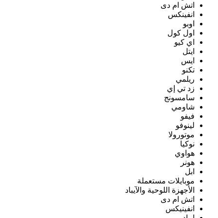
اتش ام دى
انفينكس
اوبو
اول كول
اي كيو
ايتل
ايس
تكنو
ريلمي
زد تي إي
سامسونج
شاومي
فيفو
لينوفو
موتورولا
نوكيا
هواوي
هونر
ابل
موبايلات مستعملة
الأجهزة اللوحية والآيباد
اتش ام دى
انفينيكس
ايباد