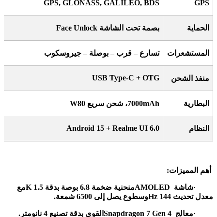
GPS, GLONASS, GALILEO, BDS
GPS
الحماية
بصمة تحت الشاشة
Face Unlock
المستشعرات
تسارع – قرب – بوصلة – جيروسكوب
USB Type-C + OTG
منفذ الشحن
البطارية
7000mAh
، شحن سريع 80
W
Android 15 + Realme UI 6.0
النظام
أهم المميزات
:
·
شاشة
AMOLED
منحنية ضخمة 6.8 بوصة بدقة 1.5
K
مع
معدل تحديث 144
Hz
وسطوع يصل إلى 6500 شمعة
.
·
معالج
Snapdragon 7 Gen 4
القوي بدقة تصنيع 4 نانومتر
.