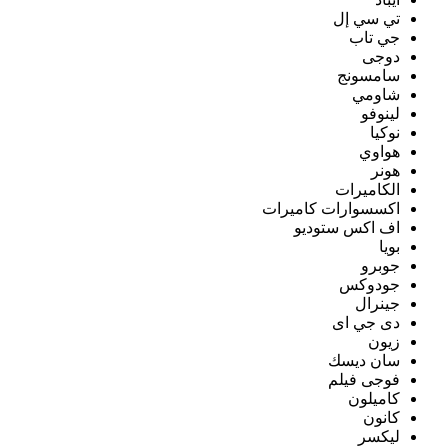
تي سي إل
جي تاب
دوجى
سامسونج
شاومي
لينوفو
نوكيا
هواوي
هونر
الكاميرات
اكسسوارات كاميرات
اف اكس ستوديو
بويا
جوبرو
جودوكس
جينرال
دى جي اى
زيون
سان ديسك
فوجى فيلم
كاميلون
كانون
ليكسر