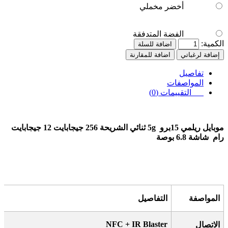
أخضر مخملي
الفضة المتدفقة
الكمية:
اضافة للسلة
إضافة لرغباتي
اضافة للمقارنة
تفاصيل
المواصفات
التقييمات (0)
موبايل ريلمي 15برو
5g
ثنائي الشريحة 256 جيجابايت 12 جيجابايت
رام
شاشة
6.8 بوصة
المواصفة
التفاصيل
NFC + IR Blaster
الاتصال