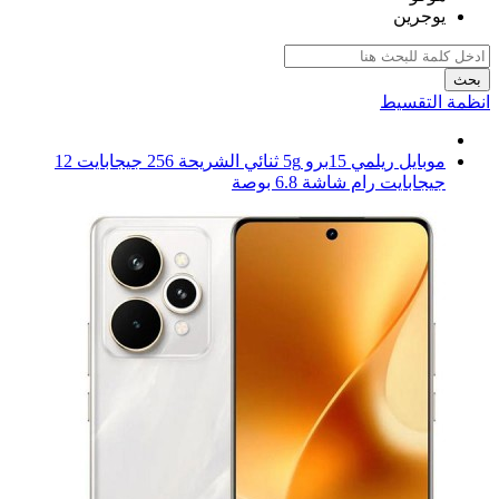
يوجرين
بحث
انظمة التقسيط
موبايل ريلمي 15برو 5g ثنائي الشريحة 256 جيجابايت 12
جيجابايت رام شاشة 6.8 بوصة