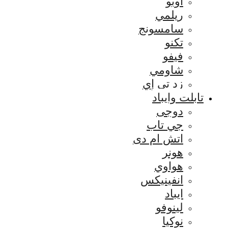
اوبو
ريلمي
سامسونج
تكنو
فيفو
شاومي
زد تي إي
تابلت وايباد
دوجى
جي تاب
اتش ام دى
هونر
هواوي
انفينيكس
ايباد
لينوفو
نوكيا