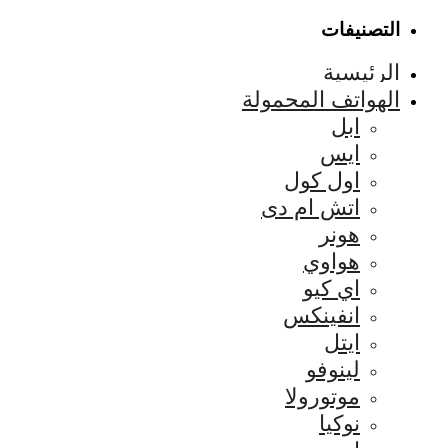
التصنيفات
الرئيسية
الهواتف المحمولة
ابل
ايس
اول كول
اتش ام دى
هونر
هواوي
اي كيو
انفينكس
ايتل
لينوفو
موتورولا
نوكيا