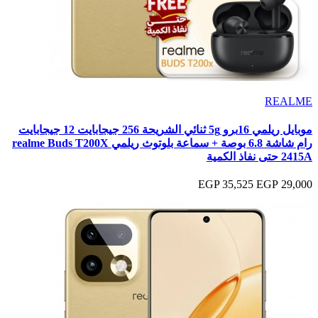
REALME
موبايل ريلمي 16برو 5g ثنائي الشريحة 256 جيجابايت 12 جيجابايت
رام شاشة 6.8 بوصة + سماعة بلوتوث ريلمي realme Buds T200X
2415A حتى نفاذ الكمية
35,525 EGP
29,000 EGP