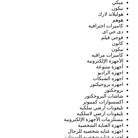
ميكي
نيكون
هوليلاند لارك
هوهم
كاميرات احترافيه
دى جي اى
فوجي فيلم
كانون
نيكون
كاميرات مراقبه
الأجهزة الإلكترونية
أجهزة متنوعة
اجهزه الراديو
اجهزه الشبكات
اجهزه بروجيكتور
بروجكتور
شاشات البروجكتور
اكسسوارات كمبيوتر
تليفونات ارضي سلكيه
تليفونات ارضي لاسلكيه
مستلزمات الأجهزة الإلكترونية
اجهزة العناية الشخصية
اجهزه عنايه شخصيه للرجال
اجهزه عنايه شخصيه للسيدات