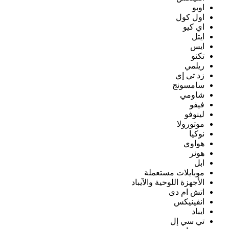
اوبو
اول كول
اي كيو
ايتل
ايس
تكنو
ريلمي
زد تي إي
سامسونج
شاومي
فيفو
لينوفو
موتورولا
نوكيا
هواوي
هونر
ابل
موبايلات مستعملة
الأجهزة اللوحية والآيباد
اتش ام دى
انفينيكس
ايباد
تي سي إل