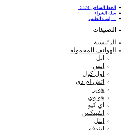
الخط الساخن 15474
سلة الشراء
إنهاء الطلب
التصنيفات
الرئيسية
الهواتف المحمولة
ابل
ايس
اول كول
اتش ام دى
هونر
هواوي
اي كيو
انفينكس
ايتل
لينوفو