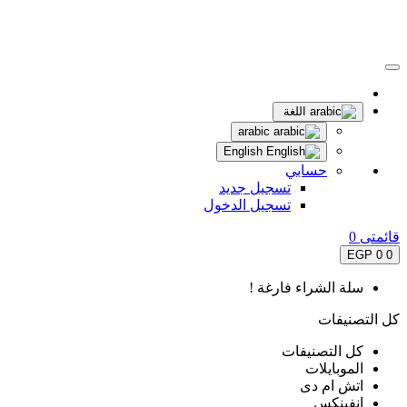
اللغة
arabic
English
حسابي
تسجيل جديد
تسجيل الدخول
قائمتى
0
0 EGP
0
سلة الشراء فارغة !
كل التصنيفات
كل التصنيفات
الموبايلات
اتش ام دى
انفينكس