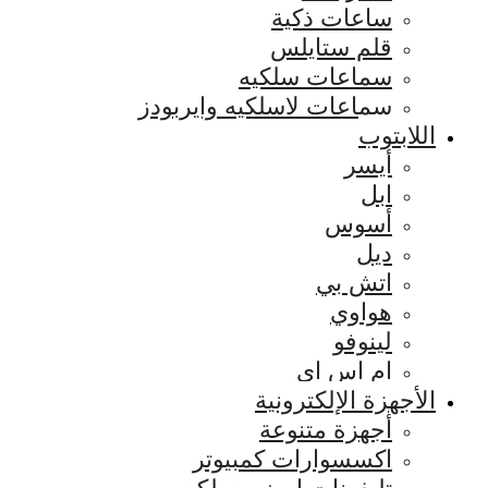
ساعات ذكية
قلم ستايلس
سماعات سلكيه
سماعات لاسلكيه وايربودز
اللابتوب
أيسر
ابل
أسوس
ديل
اتش بي
هواوي
لينوفو
ام اس اي
الأجهزة الإلكترونية
أجهزة متنوعة
اكسسوارات كمبيوتر