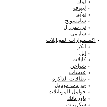
ايباد
لينوفو
نوكيا
سامسونج
تي سي إل
شاومي
اكسسوارات الموبايلات
انكر
ابل
كابلات
شواحن
عدسات
بطاقات الذاكرة
جرابات موبايل
حوامل للموبايلات
باور بانك
سكرينات