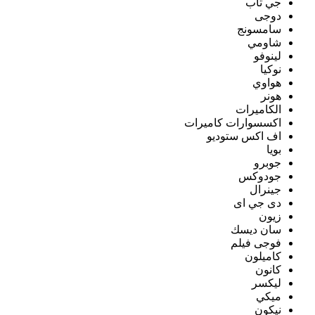
جي تاب
دوجى
سامسونج
شاومي
لينوفو
نوكيا
هواوي
هونر
الكاميرات
اكسسوارات كاميرات
اف اكس ستوديو
بويا
جوبرو
جودوكس
جينرال
دى جي اى
زيون
سان ديسك
فوجى فيلم
كاميلون
كانون
ليكسر
ميكي
نيكون