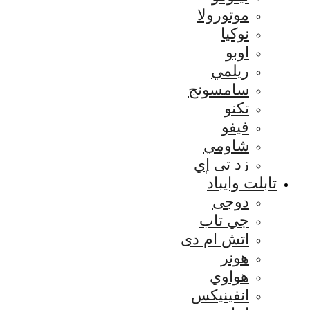
موتورولا
نوكيا
اوبو
ريلمي
سامسونج
تكنو
فيفو
شاومي
زد تي إي
تابلت وايباد
دوجى
جي تاب
اتش ام دى
هونر
هواوي
انفينيكس