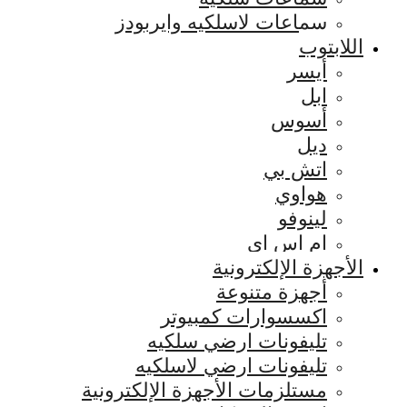
سماعات لاسلكيه وايربودز
اللابتوب
أيسر
ابل
أسوس
ديل
اتش بي
هواوي
لينوفو
ام اس اي
الأجهزة الإلكترونية
أجهزة متنوعة
اكسسوارات كمبيوتر
تليفونات ارضي سلكيه
تليفونات ارضي لاسلكيه
مستلزمات الأجهزة الإلكترونية