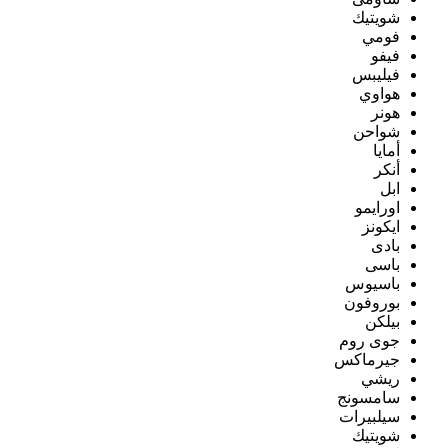
شويتيك
فومي
فيفو
فيليبس
هواوي
هونر
شواحن
أمايا
أنكر
ابل
اورايمو
ايكونز
بادى
باسى
باسيوس
بوروفون
بيلكن
جوى روم
جيرماكس
ريشي
سامسونج
سيلبيرات
شويتيك