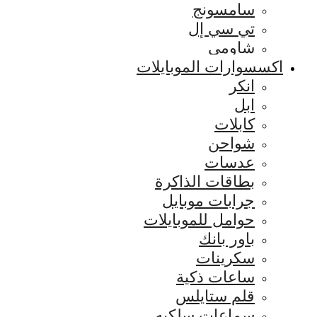
سامسونج
تي سي إل
شاومي
اكسسوارات الموبايلات
انكر
ابل
كابلات
شواحن
عدسات
بطاقات الذاكرة
جرابات موبايل
حوامل للموبايلات
باور بانك
سكرينات
ساعات ذكية
قلم ستايلس
سماعات سلكيه