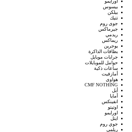
اورايمو
بيسوس
بيلكن
تتيك
جوى روم
جيرماكس
ريدمي
ريماكس
يوجرين
بطاقات الذاكرة
جرابات موبايل
حوامل للموبايلات
ساعات ذكية
أمازفيت
هواوى
CMF NOTHING
أبل
أمايا
انفينكس
اوتيتو
اورايمو
ايتل
جوي روم
ريلمى