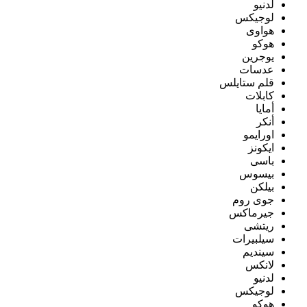
لدنيو
لوجيكس
هواوى
هوكو
يوجرين
عدسات
قلم ستايلس
كابلات
أمايا
أنكر
اورايمو
ايكونز
باسى
بيسوس
بيلكن
جوى روم
جيرماكس
ريتشى
سيلبيرات
سينديم
لانكس
لدنيو
لوجيكس
هوكو