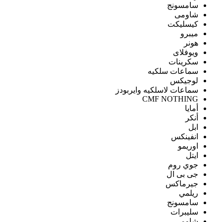
سامسونج
شاومى
كيسليكت
ميبرو
هونر
ويوفلاى
سكرينات
سماعات سلكيه
لوجيكس
سماعات لاسلكيه وايربودز
CMF NOTHING
أمايا
أنكر
ابل
انفينكس
اوريمو
ايتل
جوي روم
جى بى ال
جيرماكس
ريلمي
سامسونج
سليبرات
شاومى