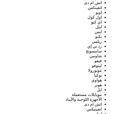
اتش ام دى
انفينكس
اوبو
اول كول
اي كيو
ايتل
ايس
تكنو
ريلمي
زد تي إي
سامسونج
شاومي
فيفو
لينوفو
موتورولا
نوكيا
هواوي
هونر
ابل
موبايلات مستعملة
الأجهزة اللوحية والآيباد
اتش ام دى
انفينيكس
ايباد