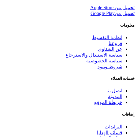
تحميل من
Apple Store
تحميل من
Google Play
معلومات
انظمة التقسيط
فروعنا
عن الشناوى
سياسة الاستبدال والاسترجاع
سياسة الخصوصية
شروط وبنود
خدمات العملاء
اتصل بنا
المدونة
خريطة الموقع
إضافات
البراندات
قسائم الهدايا