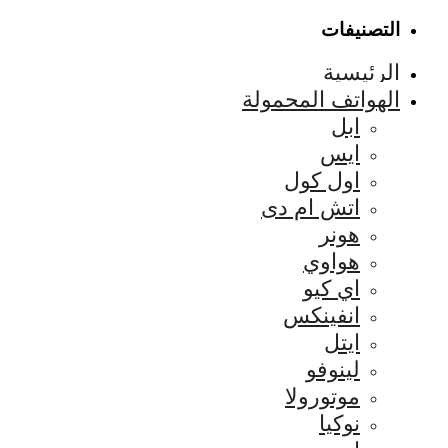
التصنيفات
الرئيسية
الهواتف المحمولة
ابل
ايس
اول كول
اتش ام دى
هونر
هواوي
اي كيو
انفينكس
ايتل
لينوفو
موتورولا
نوكيا