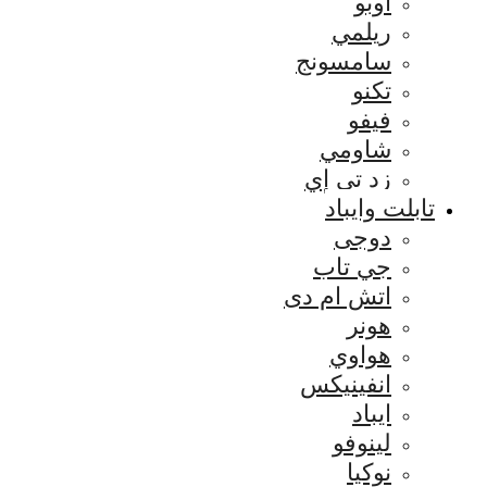
اوبو
ريلمي
سامسونج
تكنو
فيفو
شاومي
زد تي إي
تابلت وايباد
دوجى
جي تاب
اتش ام دى
هونر
هواوي
انفينيكس
ايباد
لينوفو
نوكيا