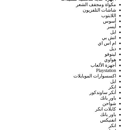
مكواة ومجفف الشعر
شاشات التلفزيون
اللابتوب
أسوس
أيسر
ابل
اتش بي
ام اس اي
ديل
لينوفو
هواوي
أجهزة الألعاب
Playstation
اكسسوارات الموبايلات
ابل
انكر
أنكر ساوندكور
باور بانك
شواحن
كابلات انكر
باور بانك
انفنيكس
انكر