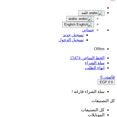
اللغة
arabic
English
حسابي
تسجيل جديد
تسجيل الدخول
Offers
الخط الساخن 15474
سلة الشراء
إنهاء الطلب
قائمتى
0
0 EGP
0
سلة الشراء فارغة !
كل التصنيفات
كل التصنيفات
الموبايلات