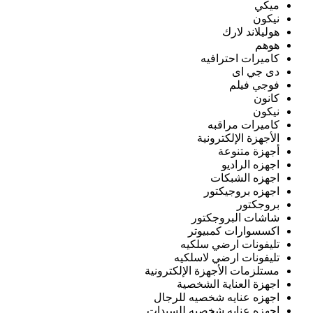
ميكي
نيكون
هوليلاند لارك
هوهم
كاميرات احترافيه
دى جي اى
فوجي فيلم
كانون
نيكون
كاميرات مراقبه
الأجهزة الإلكترونية
أجهزة متنوعة
اجهزه الراديو
اجهزه الشبكات
اجهزه بروجيكتور
بروجكتور
شاشات البروجكتور
اكسسوارات كمبيوتر
تليفونات ارضي سلكيه
تليفونات ارضي لاسلكيه
مستلزمات الأجهزة الإلكترونية
اجهزة العناية الشخصية
اجهزه عنايه شخصيه للرجال
اجهزه عنايه شخصيه للسيدات