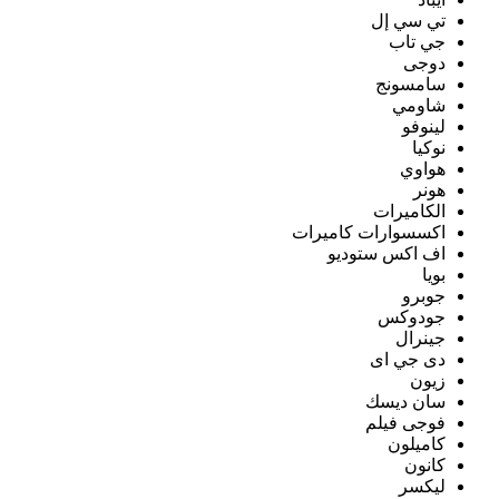
تي سي إل
جي تاب
دوجى
سامسونج
شاومي
لينوفو
نوكيا
هواوي
هونر
الكاميرات
اكسسوارات كاميرات
اف اكس ستوديو
بويا
جوبرو
جودوكس
جينرال
دى جي اى
زيون
سان ديسك
فوجى فيلم
كاميلون
كانون
ليكسر