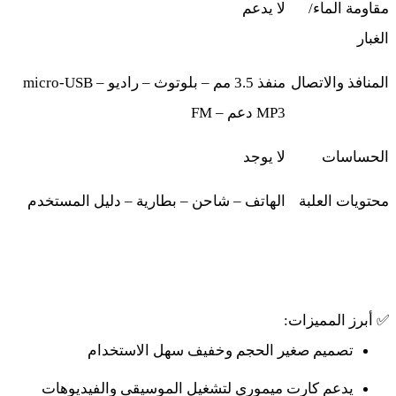
مقاومة الماء/
لا يدعم
الغبار
المنافذ والاتصال
منفذ 3.5 مم – بلوتوث – راديو
micro‑USB –
MP3
دعم
FM –
الحساسات
لا يوجد
محتويات العلبة
الهاتف – شاحن – بطارية – دليل المستخدم
✅
أبرز المميزات
:
تصميم صغير الحجم وخفيف سهل الاستخدام
يدعم كارت ميموري لتشغيل الموسيقى والفيديوهات