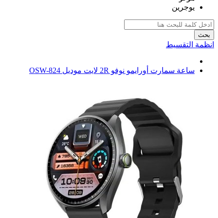
يوجرين
بحث
انظمة التقسيط
ساعة سمارت أورايمو نوفو 2R لايت موديل OSW-824