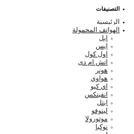
التصنيفات
الرئيسية
الهواتف المحمولة
ابل
ايس
اول كول
اتش ام دى
هونر
هواوي
اي كيو
انفينكس
ايتل
لينوفو
موتورولا
نوكيا