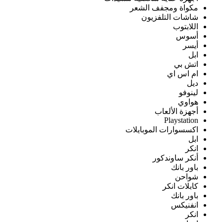
مكواة ومجفف الشعر
شاشات التلفزيون
اللابتوب
أسوس
أيسر
ابل
اتش بي
ام اس اي
ديل
لينوفو
هواوي
أجهزة الألعاب
Playstation
اكسسوارات الموبايلات
ابل
انكر
أنكر ساوندكور
باور بانك
شواحن
كابلات انكر
باور بانك
انفنيكس
انكر