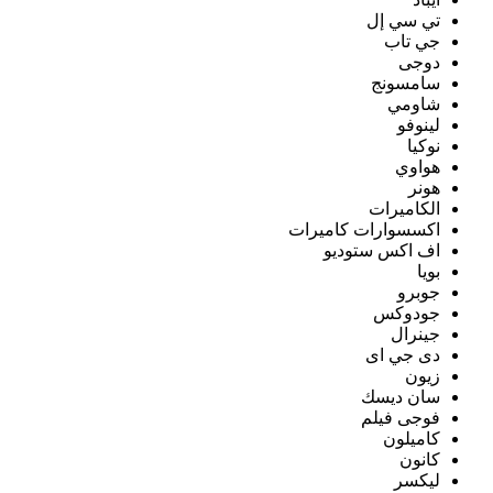
تي سي إل
جي تاب
دوجى
سامسونج
شاومي
لينوفو
نوكيا
هواوي
هونر
الكاميرات
اكسسوارات كاميرات
اف اكس ستوديو
بويا
جوبرو
جودوكس
جينرال
دى جي اى
زيون
سان ديسك
فوجى فيلم
كاميلون
كانون
ليكسر