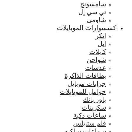
سامسونج
تي سي إل
شاومي
اكسسوارات الموبايلات
انكر
ابل
كابلات
شواحن
عدسات
بطاقات الذاكرة
جرابات موبايل
حوامل للموبايلات
باور بانك
سكرينات
ساعات ذكية
قلم ستايلس
سماعات سلكيه