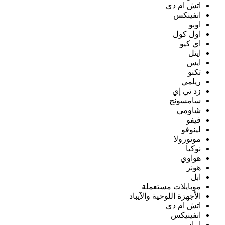
اتش ام دى
انفينكس
اوبو
اول كول
اي كيو
ايتل
ايس
تكنو
ريلمي
زد تي إي
سامسونج
شاومي
فيفو
لينوفو
موتورولا
نوكيا
هواوي
هونر
ابل
موبايلات مستعملة
الأجهزة اللوحية والآيباد
اتش ام دى
انفينيكس
ايباد