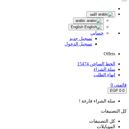
اللغة
arabic
English
حسابي
تسجيل جديد
تسجيل الدخول
Offers
الخط الساخن 15474
سلة الشراء
إنهاء الطلب
قائمتى
0
0 EGP
0
سلة الشراء فارغة !
كل التصنيفات
كل التصنيفات
الموبايلات