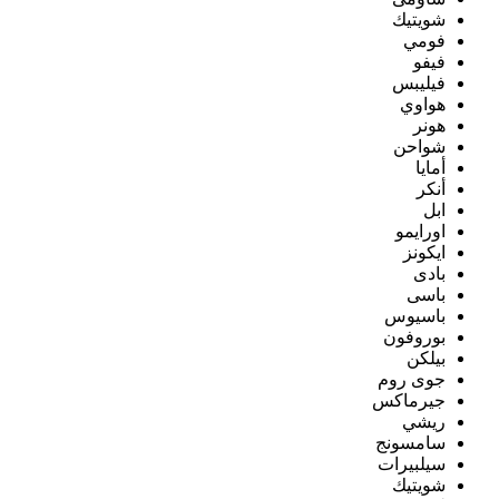
شويتيك
فومي
فيفو
فيليبس
هواوي
هونر
شواحن
أمايا
أنكر
ابل
اورايمو
ايكونز
بادى
باسى
باسيوس
بوروفون
بيلكن
جوى روم
جيرماكس
ريشي
سامسونج
سيلبيرات
شويتيك