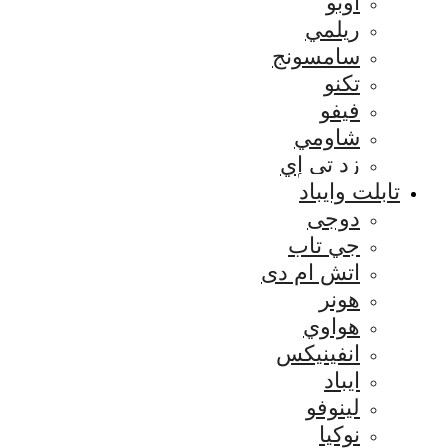
اوبو
ريلمي
سامسونج
تكنو
فيفو
شاومي
زد تي إي
تابلت وايباد
دوجى
جي تاب
اتش ام دى
هونر
هواوي
انفينيكس
ايباد
لينوفو
نوكيا