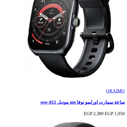
ORAIMO
ساعة سمارت اورايمو نوفا am موديل osw-812
2,389 EGP
1,950 EGP