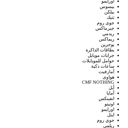
اورايمو
بيسوس
بيلكن
تتيك
جوى روم
جيرماكس
ريدمي
ريماكس
يوجرين
بطاقات الذاكرة
جرابات موبايل
حوامل للموبايلات
ساعات ذكية
أمازفيت
هواوى
CMF NOTHING
أبل
أمايا
انفينكس
اوتيتو
اورايمو
ايتل
جوي روم
ريلمى