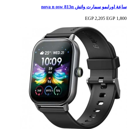
ساعة اورايمو سمارت واتش nova n osw 813n
2,205 EGP
1,800 EGP