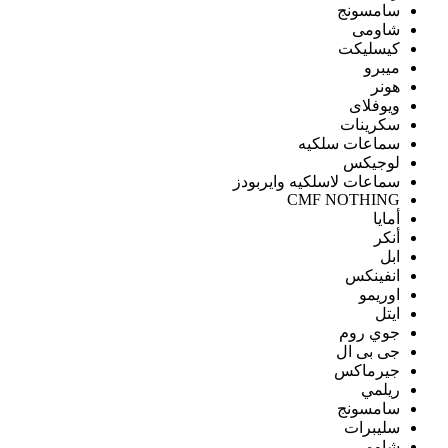
سامسونج
شاومى
كيسليكت
ميبرو
هونر
ويوفلاى
سكرينات
سماعات سلكيه
لوجيكس
سماعات لاسلكيه وايربودز
CMF NOTHING
أمايا
أنكر
ابل
انفينكس
اوريمو
ايتل
جوي روم
جى بى ال
جيرماكس
ريلمي
سامسونج
سليبرات
شاومى