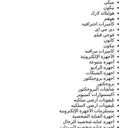
ميكي
نيكون
هوليلاند لارك
هوهم
كاميرات احترافيه
دى جي اى
فوجي فيلم
كانون
نيكون
كاميرات مراقبه
الأجهزة الإلكترونية
أجهزة متنوعة
اجهزه الراديو
اجهزه الشبكات
اجهزه بروجيكتور
بروجكتور
شاشات البروجكتور
اكسسوارات كمبيوتر
تليفونات ارضي سلكيه
تليفونات ارضي لاسلكيه
مستلزمات الأجهزة الإلكترونية
اجهزة العناية الشخصية
اجهزه عنايه شخصيه للرجال
اجهزه عنايه شخصيه للسيدات