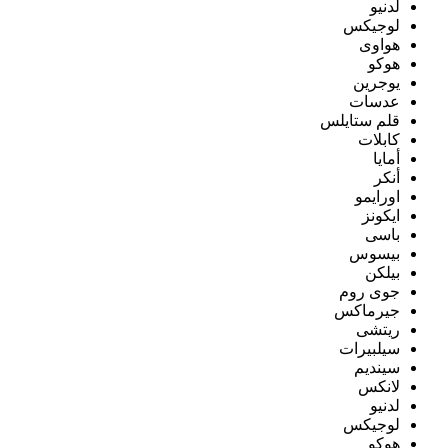
لدنيو
لوجيكس
هواوى
هوكو
يوجرين
عدسات
قلم ستايلس
كابلات
أمايا
أنكر
اورايمو
ايكونز
باسى
بيسوس
بيلكن
جوى روم
جيرماكس
ريتشى
سيلبيرات
سينديم
لانكس
لدنيو
لوجيكس
هوكو