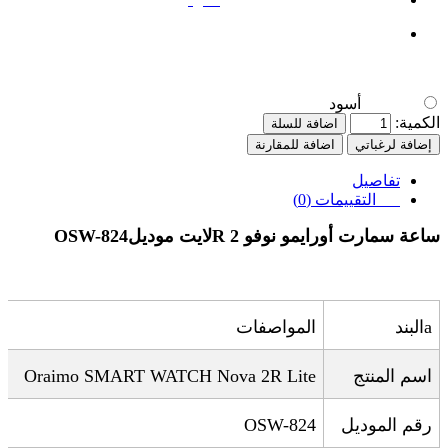
أسود
الكمية:
اضافة للسلة
إضافة لرغباتي
اضافة للمقارنة
تفاصيل
التقييمات (0)
ساعة سمارت أورايمو نوفو 2
R
لايت موديل
OSW-824
aالبند
المواصفات
اسم المنتج
Oraimo SMART WATCH Nova 2R Lite
رقم الموديل
OSW-824