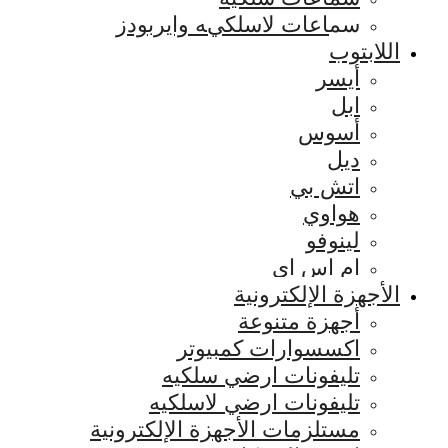
سماعات لاسلكيه وايربودز
اللابتوب
أيسر
ابل
أسوس
ديل
اتش بي
هواوي
لينوفو
ام اس اي
الأجهزة الإلكترونية
أجهزة متنوعة
اكسسوارات كمبيوتر
تليفونات ارضي سلكيه
تليفونات ارضي لاسلكيه
مستلزمات الأجهزة الإلكترونية