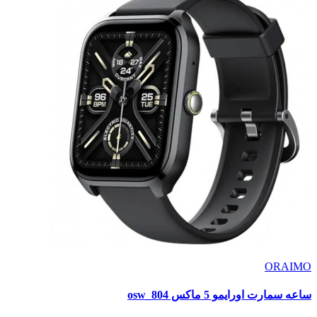
ORAIMO
ساعه سمارت اورايمو 5 ماكس osw_804