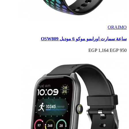
ORAIMO
ساعة سمارت اورايمو موكو 6 موديل OSW809
1,164 EGP
950 EGP