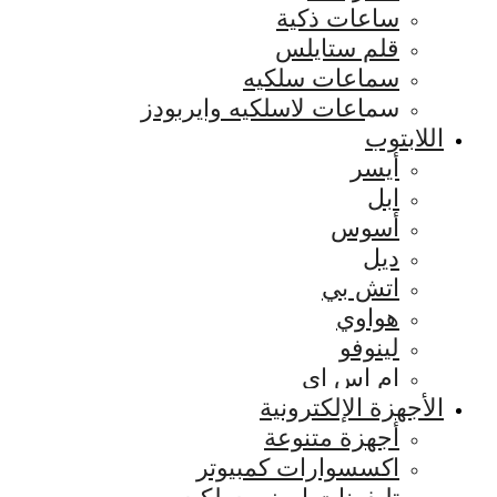
ساعات ذكية
قلم ستايلس
سماعات سلكيه
سماعات لاسلكيه وايربودز
اللابتوب
أيسر
ابل
أسوس
ديل
اتش بي
هواوي
لينوفو
ام اس اي
الأجهزة الإلكترونية
أجهزة متنوعة
اكسسوارات كمبيوتر