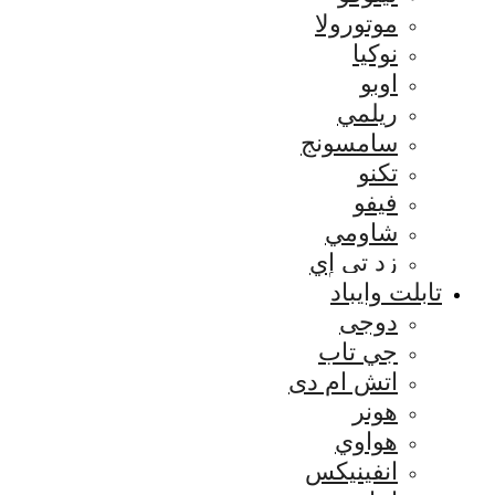
موتورولا
نوكيا
اوبو
ريلمي
سامسونج
تكنو
فيفو
شاومي
زد تي إي
تابلت وايباد
دوجى
جي تاب
اتش ام دى
هونر
هواوي
انفينيكس