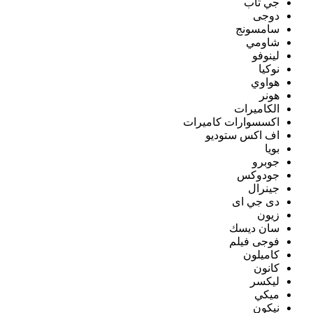
جي تاب
دوجى
سامسونج
شاومي
لينوفو
نوكيا
هواوي
هونر
الكاميرات
اكسسوارات كاميرات
اف اكس ستوديو
بويا
جوبرو
جودوكس
جينرال
دى جي اى
زيون
سان ديسك
فوجى فيلم
كاميلون
كانون
ليكسر
ميكي
نيكون