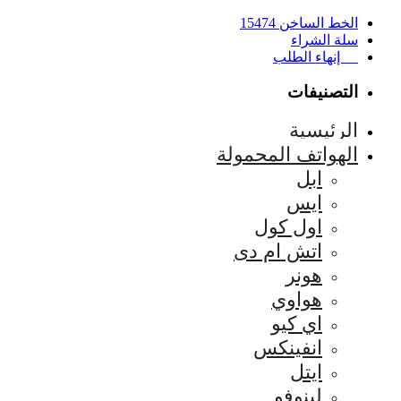
الخط الساخن 15474
سلة الشراء
إنهاء الطلب
التصنيفات
الرئيسية
الهواتف المحمولة
ابل
ايس
اول كول
اتش ام دى
هونر
هواوي
اي كيو
انفينكس
ايتل
لينوفو