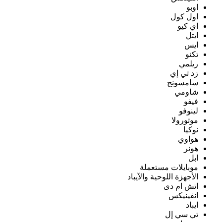
اوبو
اول كول
اي كيو
ايتل
ايس
تكنو
ريلمي
زد تي إي
سامسونج
شاومي
فيفو
لينوفو
موتورولا
نوكيا
هواوي
هونر
ابل
موبايلات مستعملة
الأجهزة اللوحية والآيباد
اتش ام دى
انفينيكس
ايباد
تي سي إل