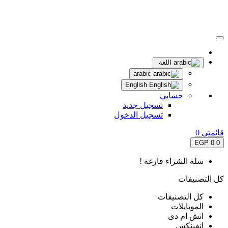
اللغة
arabic
English
حسابي
تسجيل جديد
تسجيل الدخول
قائمتى
0
0 EGP
0
سلة الشراء فارغة !
كل التصنيفات
كل التصنيفات
الموبايلات
اتش ام دى
انفينكس