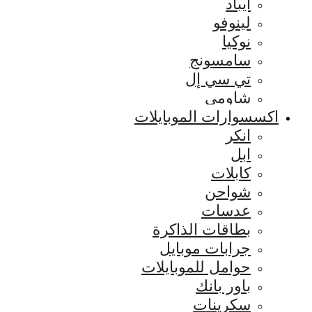
ايباد
لينوفو
نوكيا
سامسونج
تي سي إل
شاومي
اكسسوارات الموبايلات
انكر
ابل
كابلات
شواحن
عدسات
بطاقات الذاكرة
جرابات موبايل
حوامل للموبايلات
باور بانك
سكرينات