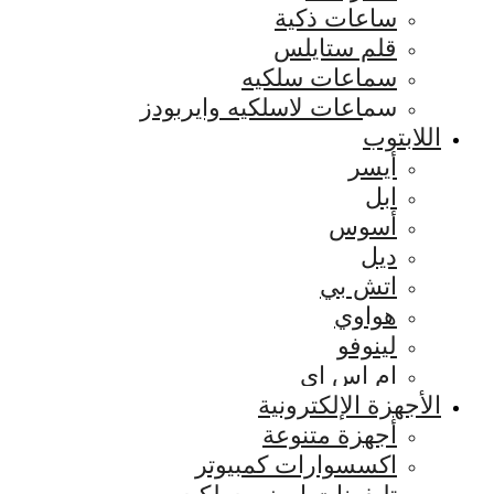
ساعات ذكية
قلم ستايلس
سماعات سلكيه
سماعات لاسلكيه وايربودز
اللابتوب
أيسر
ابل
أسوس
ديل
اتش بي
هواوي
لينوفو
ام اس اي
الأجهزة الإلكترونية
أجهزة متنوعة
اكسسوارات كمبيوتر