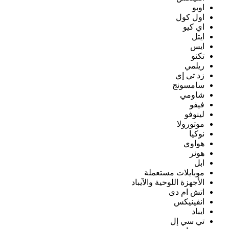
اوبو
اول كول
اي كيو
ايتل
ايس
تكنو
ريلمي
زد تي إي
سامسونج
شاومي
فيفو
لينوفو
موتورولا
نوكيا
هواوي
هونر
ابل
موبايلات مستعملة
الأجهزة اللوحية والآيباد
اتش ام دى
انفينيكس
ايباد
تي سي إل