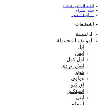
الخط الساخن 15474
سلة الشراء
إنهاء الطلب
التصنيفات
الرئيسية
الهواتف المحمولة
ابل
ايس
اول كول
اتش ام دى
هونر
هواوي
اي كيو
انفينكس
ايتل
لينوفو