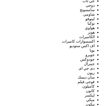
جي تاب
دوجى
سامسونج
شاومي
لينوفو
نوكيا
هواوي
هونر
الكاميرات
اكسسوارات كاميرات
اف اكس ستوديو
بويا
جوبرو
جودوكس
جينرال
دى جي اى
زيون
سان ديسك
فوجى فيلم
كاميلون
كانون
ليكسر
ميكي
نيكون