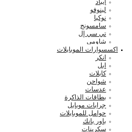
ايباد
لينوفو
نوكيا
سامسونج
تي سي إل
شاومي
اكسسوارات الموبايلات
انكر
ابل
كابلات
شواحن
عدسات
بطاقات الذاكرة
جرابات موبايل
حوامل للموبايلات
باور بانك
سكرينات