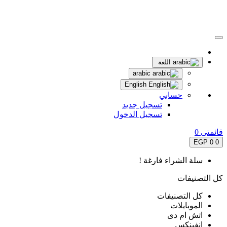
اللغة
arabic
English
حسابي
تسجيل جديد
تسجيل الدخول
قائمتى
0
0 EGP
0
سلة الشراء فارغة !
كل التصنيفات
كل التصنيفات
الموبايلات
اتش ام دى
انفينكس