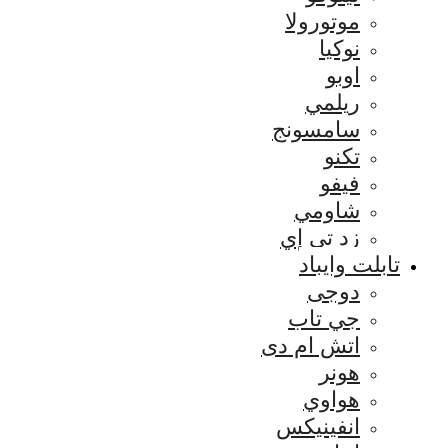
موتورولا
نوكيا
اوبو
ريلمي
سامسونج
تكنو
فيفو
شاومي
زد تي إي
تابلت وايباد
دوجى
جي تاب
اتش ام دى
هونر
هواوي
انفينيكس