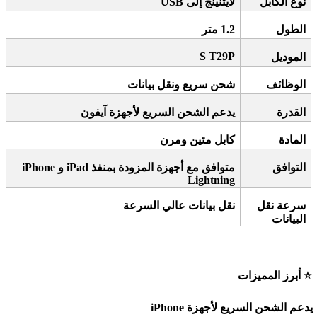
نوع الكابل
لايتنينج إلى
USB
الطول
1.2
متر
S T29P
الموديل
الوظائف
شحن سريع ونقل بيانات
القدرة
يدعم الشحن السريع لأجهزة آيفون
المادة
كابل متين ومرن
التوافق
متوافق مع أجهزة
iPhone
المزودة بمنفذ
iPad
و
Lightning
سرعة نقل
نقل بيانات عالي السرعة
البيانات
⭐
أبرز المميزات
يدعم الشحن السريع لأجهزة
iPhone