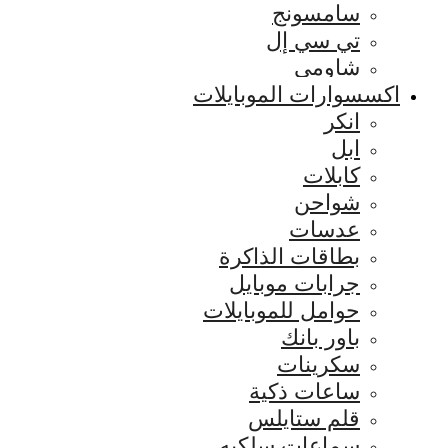
سامسونج
تي سي إل
شاومي
اكسسوارات الموبايلات
انكر
ابل
كابلات
شواحن
عدسات
بطاقات الذاكرة
جرابات موبايل
حوامل للموبايلات
باور بانك
سكرينات
ساعات ذكية
قلم ستايلس
سماعات سلكيه