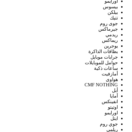
اورايمو
بيسوس
بيلكن
تتيك
جوى روم
جيرماكس
ريدمي
ريماكس
يوجرين
بطاقات الذاكرة
جرابات موبايل
حوامل للموبايلات
ساعات ذكية
أمازفيت
هواوى
CMF NOTHING
أبل
أمايا
انفينكس
اوتيتو
اورايمو
ايتل
جوي روم
ريلمى