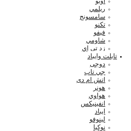
اوبو
ريلمي
سامسونج
تكنو
فيفو
شاومي
زد تي إي
تابلت وايباد
دوجى
جي تاب
اتش ام دى
هونر
هواوي
انفينيكس
ايباد
لينوفو
نوكيا