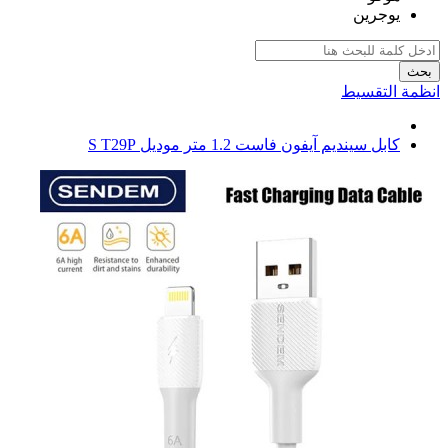
يوجرين
بحث
انظمة التقسيط
كابل سينديم آيفون فاست 1.2 متر موديل S T29P