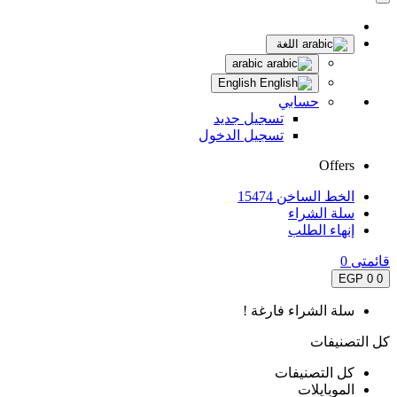
اللغة
arabic
English
حسابي
تسجيل جديد
تسجيل الدخول
Offers
الخط الساخن 15474
سلة الشراء
إنهاء الطلب
قائمتى
0
0 EGP
0
سلة الشراء فارغة !
كل التصنيفات
كل التصنيفات
الموبايلات