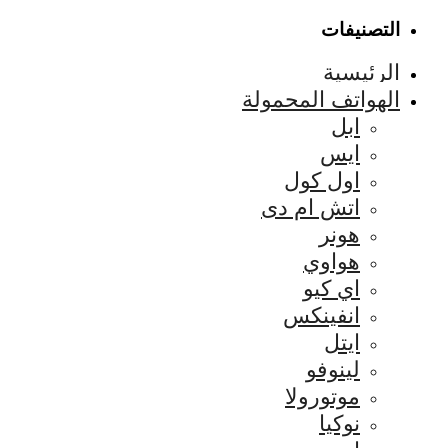
التصنيفات
الرئيسية
الهواتف المحمولة
ابل
ايس
اول كول
اتش ام دى
هونر
هواوي
اي كيو
انفينكس
ايتل
لينوفو
موتورولا
نوكيا