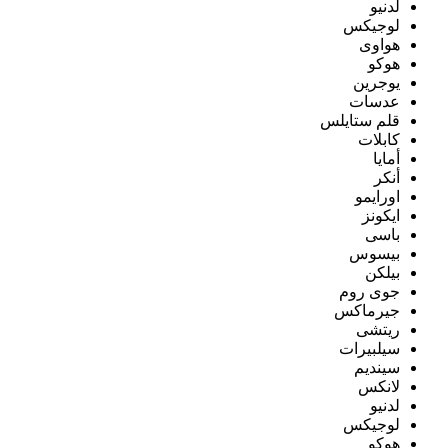
لدنيو
لوجيكس
هواوى
هوكو
يوجرين
عدسات
قلم ستايلس
كابلات
أمايا
أنكر
اورايمو
ايكونز
باسى
بيسوس
بيلكن
جوى روم
جيرماكس
ريتشى
سيلبيرات
سينديم
لانكس
لدنيو
لوجيكس
هوكو