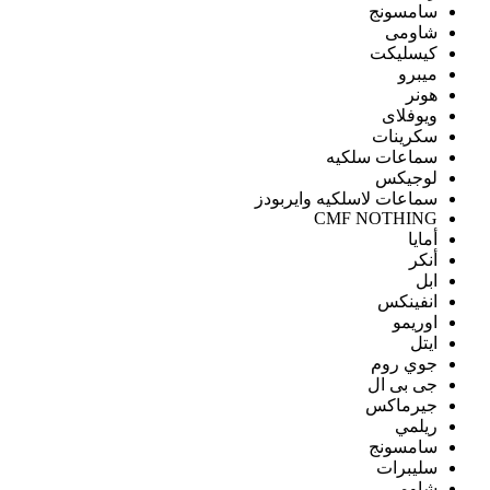
سامسونج
شاومى
كيسليكت
ميبرو
هونر
ويوفلاى
سكرينات
سماعات سلكيه
لوجيكس
سماعات لاسلكيه وايربودز
CMF NOTHING
أمايا
أنكر
ابل
انفينكس
اوريمو
ايتل
جوي روم
جى بى ال
جيرماكس
ريلمي
سامسونج
سليبرات
شاومى