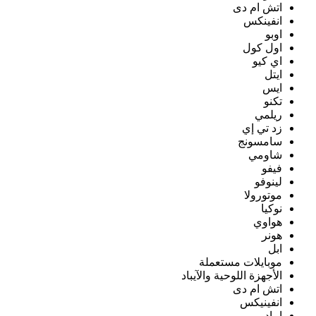
اتش ام دى
انفينكس
اوبو
اول كول
اي كيو
ايتل
ايس
تكنو
ريلمي
زد تي إي
سامسونج
شاومي
فيفو
لينوفو
موتورولا
نوكيا
هواوي
هونر
ابل
موبايلات مستعملة
الأجهزة اللوحية والآيباد
اتش ام دى
انفينيكس
ايباد