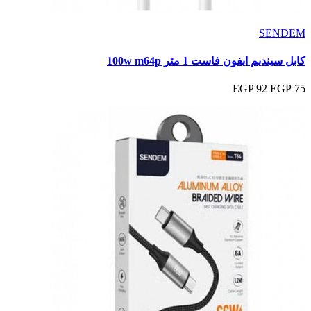
SENDEM
كابل سينديم ايفون فاست 1 متر 100w m64p
92 EGP
75 EGP