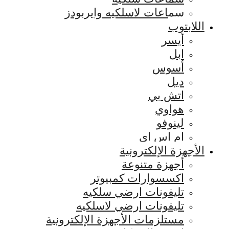
سماعات لاسلكيه وايربودز
اللابتوب
أيسر
ابل
أسوس
ديل
اتش بي
هواوي
لينوفو
ام اس اي
الأجهزة الإلكترونية
أجهزة متنوعة
اكسسوارات كمبيوتر
تليفونات ارضي سلكيه
تليفونات ارضي لاسلكيه
مستلزمات الأجهزة الإلكترونية