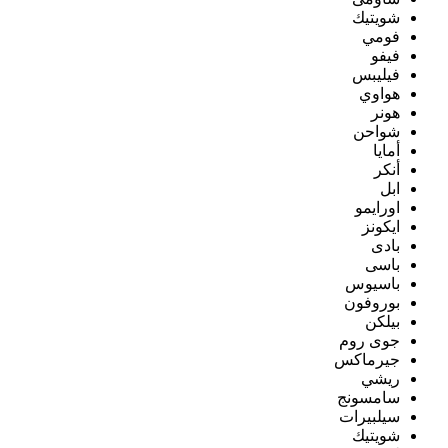
شويتيك
فومي
فيفو
فيليبس
هواوي
هونر
شواحن
أمايا
أنكر
ابل
اورايمو
ايكونز
بادى
باسى
باسيوس
بوروفون
بيلكن
جوى روم
جيرماكس
ريشي
سامسونج
سيلبيرات
شويتيك