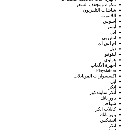
مكواة ومجفف الشعر
شاشات التلفزيون
اللابتوب
أسوس
أيسر
ابل
اتش بي
ام اس اي
ديل
لينوفو
هواوي
أجهزة الألعاب
Playstation
اكسسوارات الموبايلات
ابل
انكر
أنكر ساوندكور
باور بانك
شواحن
كابلات انكر
باور بانك
انفنيكس
انكر