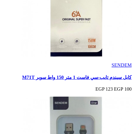
SENDEM
كابل سيندم تايب-سي فاست 1 متر 150 واط سوبر M71T
123 EGP
100 EGP