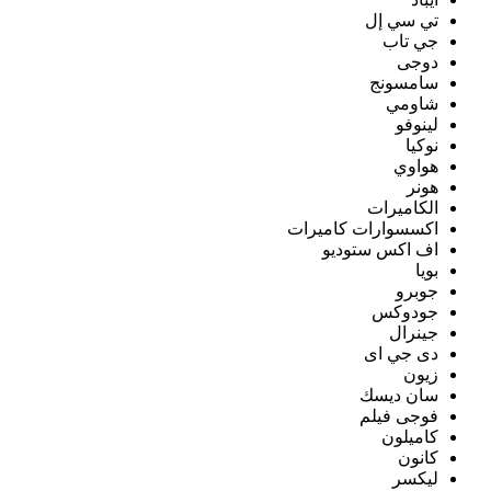
تي سي إل
جي تاب
دوجى
سامسونج
شاومي
لينوفو
نوكيا
هواوي
هونر
الكاميرات
اكسسوارات كاميرات
اف اكس ستوديو
بويا
جوبرو
جودوكس
جينرال
دى جي اى
زيون
سان ديسك
فوجى فيلم
كاميلون
كانون
ليكسر