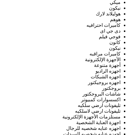
ميكي
نيكون
هوليلاند لارك
هوهم
كاميرات احترافيه
دى جي اى
فوجي فيلم
كانون
نيكون
كاميرات مراقبه
الأجهزة الإلكترونية
أجهزة متنوعة
اجهزه الراديو
اجهزه الشبكات
اجهزه بروجيكتور
بروجكتور
شاشات البروجكتور
اكسسوارات كمبيوتر
تليفونات ارضي سلكيه
تليفونات ارضي لاسلكيه
مستلزمات الأجهزة الإلكترونية
اجهزة العناية الشخصية
اجهزه عنايه شخصيه للرجال
اجهزه عنايه شخصيه للسيدات