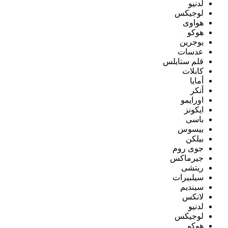
لدنيو
لوجيكس
هواوى
هوكو
يوجرين
عدسات
قلم ستايلس
كابلات
أمايا
أنكر
اورايمو
ايكونز
باسى
بيسوس
بيلكن
جوى روم
جيرماكس
ريتشى
سيلبيرات
سينديم
لانكس
لدنيو
لوجيكس
هوكو