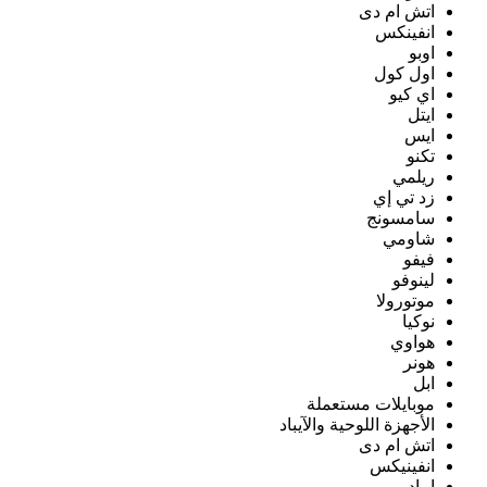
اتش ام دى
انفينكس
اوبو
اول كول
اي كيو
ايتل
ايس
تكنو
ريلمي
زد تي إي
سامسونج
شاومي
فيفو
لينوفو
موتورولا
نوكيا
هواوي
هونر
ابل
موبايلات مستعملة
الأجهزة اللوحية والآيباد
اتش ام دى
انفينيكس
ايباد