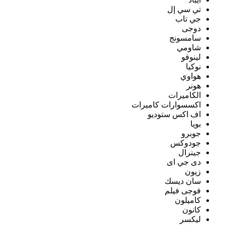
تي سي إل
جي تاب
دوجى
سامسونج
شاومي
لينوفو
نوكيا
هواوي
هونر
الكاميرات
اكسسوارات كاميرات
اف اكس ستوديو
بويا
جوبرو
جودوكس
جينرال
دى جي اى
زيون
سان ديسك
فوجى فيلم
كاميلون
كانون
ليكسر