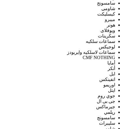
سامسونج
شاومى
كيسليكت
ميبرو
هونر
ويوفلاى
سكرينات
سماعات سلكيه
لوجيكس
سماعات لاسلكيه وايربودز
CMF NOTHING
أمايا
أنكر
ابل
انفينكس
اوريمو
ايتل
جوي روم
جى بى ال
جيرماكس
ريلمي
سامسونج
سليبرات
شاومى