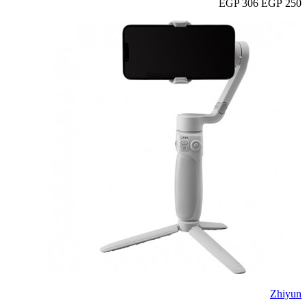
306 EGP
250 EGP
Zhiyun