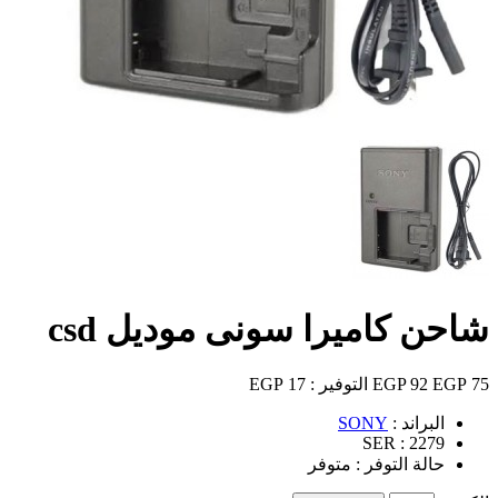
شاحن كاميرا سونى موديل csd
75 EGP
92 EGP
التوفير :
17 EGP
البراند :
SONY
SER :
2279
حالة التوفر :
متوفر