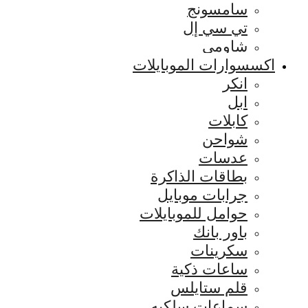
سامسونج
تي سي إل
شاومي
اكسسوارات الموبايلات
انكر
ابل
كابلات
شواحن
عدسات
بطاقات الذاكرة
جرابات موبايل
حوامل للموبايلات
باور بانك
سكرينات
ساعات ذكية
قلم ستايلس
سماعات سلكيه