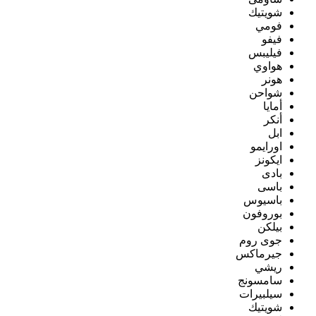
شويتيك
فومي
فيفو
فيليبس
هواوي
هونر
شواحن
أمايا
أنكر
ابل
اورايمو
ايكونز
بادى
باسى
باسيوس
بوروفون
بيلكن
جوى روم
جيرماكس
ريشي
سامسونج
سيلبيرات
شويتيك