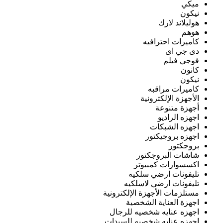
ميكي
نيكون
هوليلاند لارك
هوهم
كاميرات احترافيه
دى جي اى
فوجي فيلم
كانون
نيكون
كاميرات مراقبه
الأجهزة الإلكترونية
أجهزة متنوعة
اجهزه الراديو
اجهزه الشبكات
اجهزه بروجيكتور
بروجكتور
شاشات البروجكتور
اكسسوارات كمبيوتر
تليفونات ارضي سلكيه
تليفونات ارضي لاسلكيه
مستلزمات الأجهزة الإلكترونية
اجهزة العناية الشخصية
اجهزه عنايه شخصيه للرجال
اجهزه عنايه شخصيه للسيدات