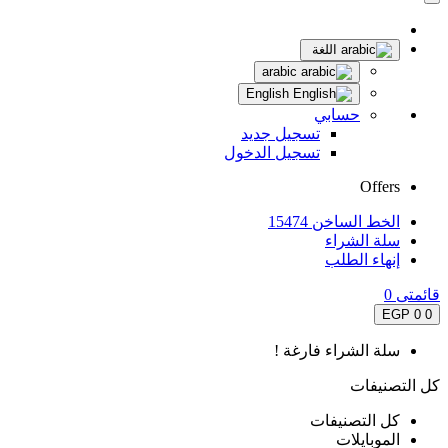
اللغة
arabic
English
حسابي
تسجيل جديد
تسجيل الدخول
Offers
الخط الساخن 15474
سلة الشراء
إنهاء الطلب
قائمتى
0
0 EGP
0
سلة الشراء فارغة !
كل التصنيفات
كل التصنيفات
الموبايلات