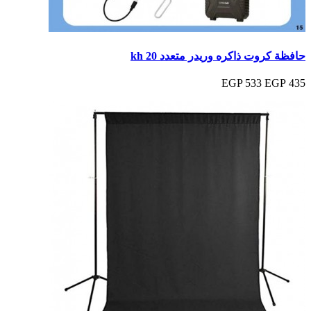
حافظة كروت ذاكره وريدر متعدد kh 20
533 EGP
435 EGP