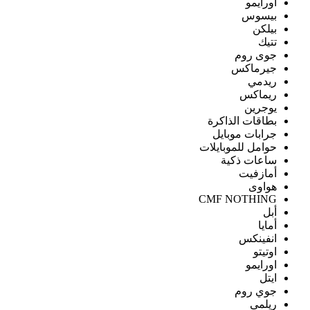
اورايمو
بيسوس
بيلكن
تتيك
جوى روم
جيرماكس
ريدمي
ريماكس
يوجرين
بطاقات الذاكرة
جرابات موبايل
حوامل للموبايلات
ساعات ذكية
أمازفيت
هواوى
CMF NOTHING
أبل
أمايا
انفينكس
اوتيتو
اورايمو
ايتل
جوي روم
ريلمى