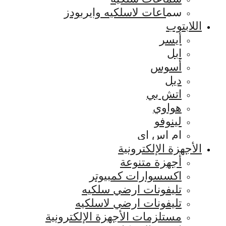
سماعات لاسلكيه وايربودز
اللابتوب
أيسر
ابل
أسوس
ديل
اتش بي
هواوي
لينوفو
ام اس اي
الأجهزة الإلكترونية
أجهزة متنوعة
اكسسوارات كمبيوتر
تليفونات ارضي سلكيه
تليفونات ارضي لاسلكيه
مستلزمات الأجهزة الإلكترونية