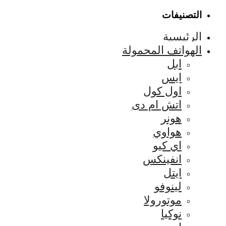
التصنيفات
الرئيسية
الهواتف المحمولة
ابل
ايس
اول كول
اتش ام دى
هونر
هواوي
اي كيو
انفينكس
ايتل
لينوفو
موتورولا
نوكيا