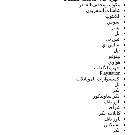
مكواة ومجفف الشعر
شاشات التلفزيون
اللابتوب
أسوس
أيسر
ابل
اتش بي
ام اس اي
ديل
لينوفو
هواوي
أجهزة الألعاب
Playstation
اكسسوارات الموبايلات
ابل
انكر
أنكر ساوندكور
باور بانك
شواحن
كابلات انكر
باور بانك
انفنيكس
انكر