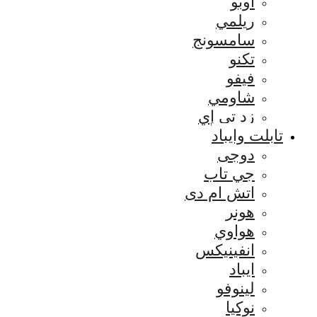
اوبو
ريلمي
سامسونج
تكنو
فيفو
شاومي
زد تي إي
تابلت وايباد
دوجى
جي تاب
اتش ام دى
هونر
هواوي
انفينيكس
ايباد
لينوفو
نوكيا