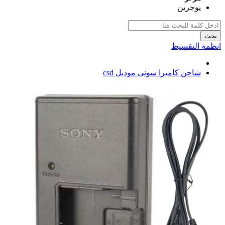
يوجرين
بحث
انظمة التقسيط
شاحن كاميرا سونى موديل csd