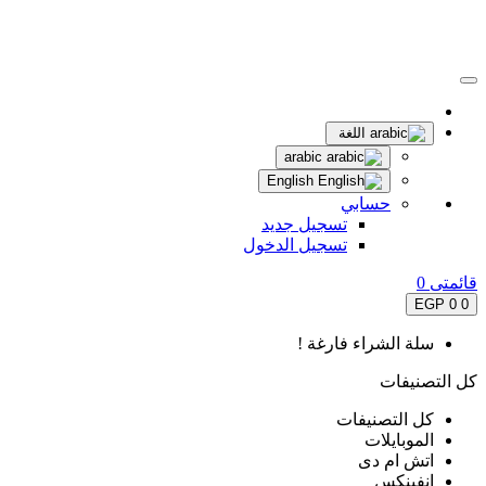
اللغة
arabic
English
حسابي
تسجيل جديد
تسجيل الدخول
قائمتى
0
0 EGP
0
سلة الشراء فارغة !
كل التصنيفات
كل التصنيفات
الموبايلات
اتش ام دى
انفينكس