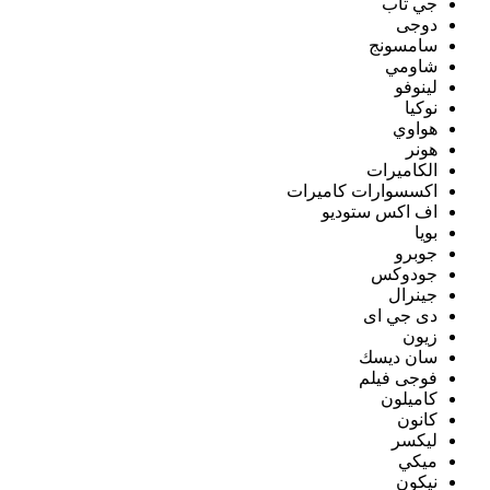
جي تاب
دوجى
سامسونج
شاومي
لينوفو
نوكيا
هواوي
هونر
الكاميرات
اكسسوارات كاميرات
اف اكس ستوديو
بويا
جوبرو
جودوكس
جينرال
دى جي اى
زيون
سان ديسك
فوجى فيلم
كاميلون
كانون
ليكسر
ميكي
نيكون