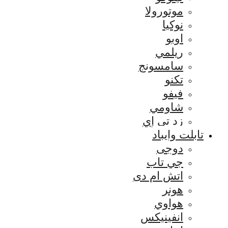
موتورولا
نوكيا
اوبو
ريلمي
سامسونج
تكنو
فيفو
شاومي
زد تي إي
تابلت وايباد
دوجى
جي تاب
اتش ام دى
هونر
هواوي
انفينيكس