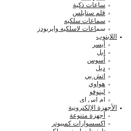
ساعات ذكية
قلم ستايلس
سماعات سلكيه
سماعات لاسلكيه وايربودز
اللابتوب
أيسر
ابل
أسوس
ديل
اتش بي
هواوي
لينوفو
ام اس اي
الأجهزة الإلكترونية
أجهزة متنوعة
اكسسوارات كمبيوتر