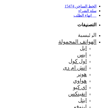
الخط الساخن 15474
سلة الشراء
إنهاء الطلب
التصنيفات
الرئيسية
الهواتف المحمولة
ابل
ايس
اول كول
اتش ام دى
هونر
هواوي
اي كيو
انفينكس
ايتل
لينوفو