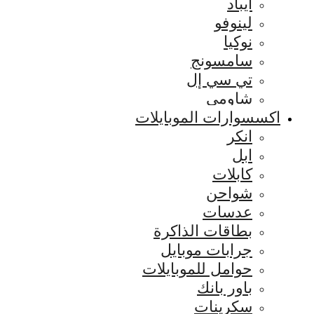
ايباد
لينوفو
نوكيا
سامسونج
تي سي إل
شاومي
اكسسوارات الموبايلات
انكر
ابل
كابلات
شواحن
عدسات
بطاقات الذاكرة
جرابات موبايل
حوامل للموبايلات
باور بانك
سكرينات