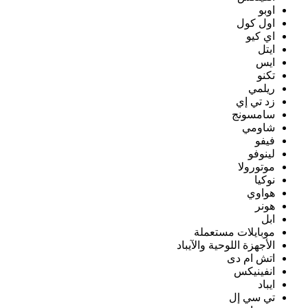
اوبو
اول كول
اي كيو
ايتل
ايس
تكنو
ريلمي
زد تي إي
سامسونج
شاومي
فيفو
لينوفو
موتورولا
نوكيا
هواوي
هونر
ابل
موبايلات مستعملة
الأجهزة اللوحية والآيباد
اتش ام دى
انفينيكس
ايباد
تي سي إل