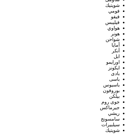
شويتيك
فومي
فيفو
فيليبس
هواوي
هونر
شواحن
أمايا
أنكر
ابل
اورايمو
ايكونز
بادى
باسى
باسيوس
بوروفون
بيلكن
جوى روم
جيرماكس
ريشي
سامسونج
سيلبيرات
شويتيك