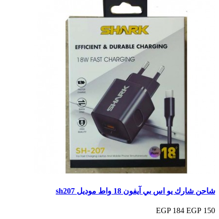
شاحن شارك يو اس بي آيفون 18 واط موديل sh207
184 EGP
150 EGP