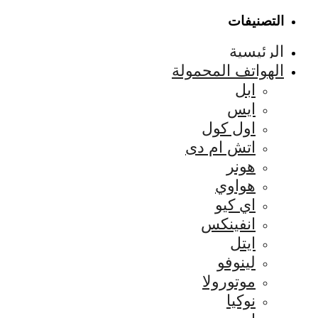
التصنيفات
الرئيسية
الهواتف المحمولة
ابل
ايس
اول كول
اتش ام دى
هونر
هواوي
اي كيو
انفينكس
ايتل
لينوفو
موتورولا
نوكيا