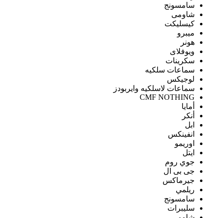
سامسونج
شاومى
كيسليكت
ميبرو
هونر
ويوفلاى
سكرينات
سماعات سلكيه
لوجيكس
سماعات لاسلكيه وايربودز
CMF NOTHING
أمايا
أنكر
ابل
انفينكس
اوريمو
ايتل
جوي روم
جى بى ال
جيرماكس
ريلمي
سامسونج
سليبرات
شاومى