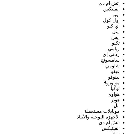
اتش ام دى
انفينكس
اوبو
اول كول
اي كيو
ايتل
ايس
تكنو
ريلمي
زد تي إي
سامسونج
شاومي
فيفو
لينوفو
موتورولا
نوكيا
هواوي
هونر
ابل
موبايلات مستعملة
الأجهزة اللوحية والآيباد
اتش ام دى
انفينيكس
ايباد