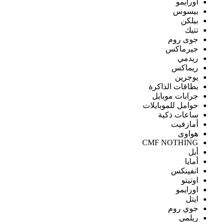
اورايمو
بيسوس
بيلكن
تتيك
جوى روم
جيرماكس
ريدمي
ريماكس
يوجرين
بطاقات الذاكرة
جرابات موبايل
حوامل للموبايلات
ساعات ذكية
أمازفيت
هواوى
CMF NOTHING
أبل
أمايا
انفينكس
اوتيتو
اورايمو
ايتل
جوي روم
ريلمى