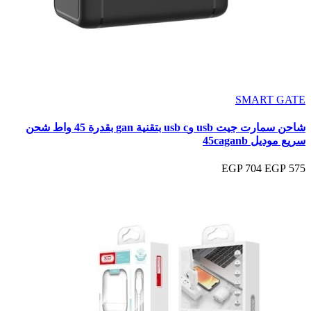
SMART GATE
شاحن سمارت جيت usb وusb c بتقنية gan بقدرة 45 واط شحن
سريع موديل 45caganb
704 EGP
575 EGP