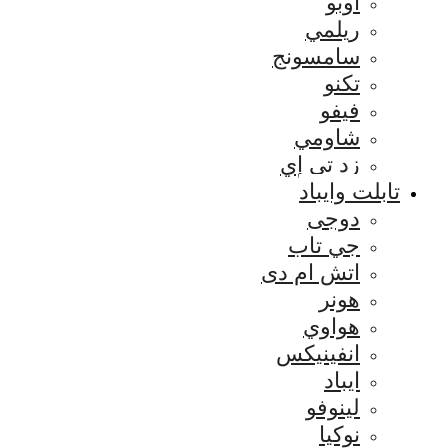
اوبو
ريلمي
سامسونج
تكنو
فيفو
شاومي
زد تي إي
تابلت وايباد
دوجى
جي تاب
اتش ام دى
هونر
هواوي
انفينيكس
ايباد
لينوفو
نوكيا