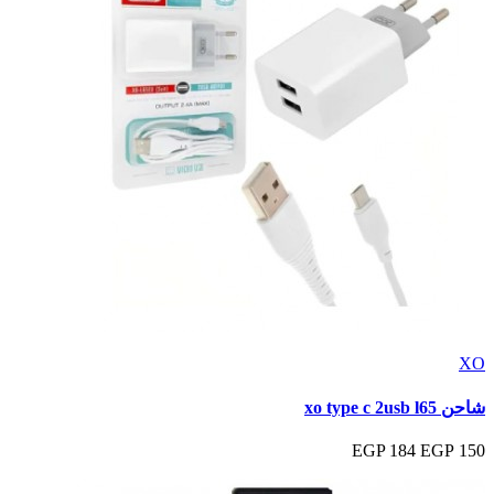
XO
شاحن xo type c 2usb l65
184 EGP
150 EGP