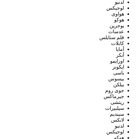
لدنيو
لوجيكس
هواوى
هوكو
يوجرين
عدسات
قلم ستايلس
كابلات
أمايا
أنكر
اورايمو
ايكونز
باسى
بيسوس
بيلكن
جوى روم
جيرماكس
ريتشى
سيلبيرات
سينديم
لانكس
لدنيو
لوجيكس
هوكو