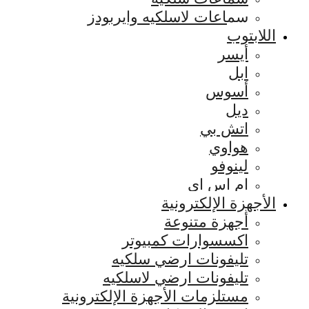
سماعات لاسلكيه وايربودز
اللابتوب
أيسر
ابل
أسوس
ديل
اتش بي
هواوي
لينوفو
ام اس اي
الأجهزة الإلكترونية
أجهزة متنوعة
اكسسوارات كمبيوتر
تليفونات ارضي سلكيه
تليفونات ارضي لاسلكيه
مستلزمات الأجهزة الإلكترونية