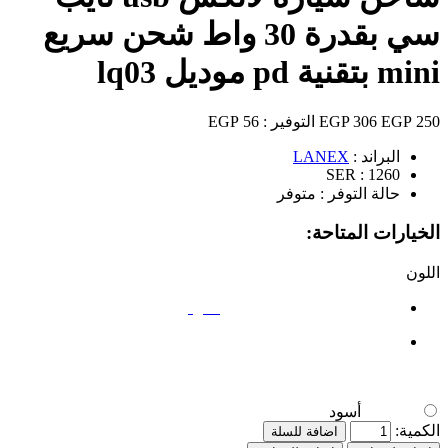
سي بقدرة 30 واط شحن سريع
mini بتقنية pd موديل lq03
250 EGP
306 EGP
التوفير :
56 EGP
البراند :
LANEX
SER :
1260
حالة التوفر :
متوفر
الخيارات المتاحة:
اللون
أسود
أسود
الكمية:
اضافة للسلة