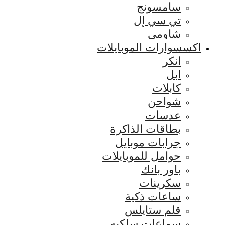
سامسونج
تي سي إل
شاومي
اكسسوارات الموبايلات
انكر
ابل
كابلات
شواحن
عدسات
بطاقات الذاكرة
جرابات موبايل
حوامل للموبايلات
باور بانك
سكرينات
ساعات ذكية
قلم ستايلس
سماعات سلكيه