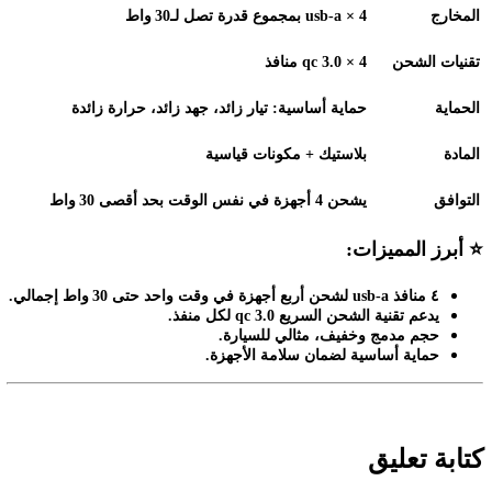
المخارج
4 × usb‑a
بمجموع قدرة تصل لـ30
واط
تقنيات الشحن
qc 3.0 × 4
منافذ
الحماية
حماية أساسية: تيار زائد، جهد زائد، حرارة زائدة
المادة
بلاستيك + مكونات قياسية
التوافق
يشحن 4 أجهزة في نفس الوقت بحد أقصى 30
واط
⭐
أبرز المميزات
:
٤
منافذ
usb‑a
لشحن أربع أجهزة في وقت واحد حتى 30
واط إجمالي
.
يدعم تقنية الشحن السريع
qc 3.0
لكل منفذ
.
حجم مدمج وخفيف، مثالي للسيارة
.
حماية أساسية لضمان سلامة الأجهزة
.
كتابة تعليق