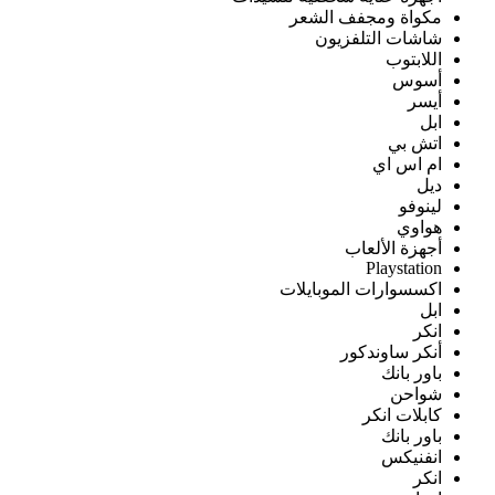
مكواة ومجفف الشعر
شاشات التلفزيون
اللابتوب
أسوس
أيسر
ابل
اتش بي
ام اس اي
ديل
لينوفو
هواوي
أجهزة الألعاب
Playstation
اكسسوارات الموبايلات
ابل
انكر
أنكر ساوندكور
باور بانك
شواحن
كابلات انكر
باور بانك
انفنيكس
انكر