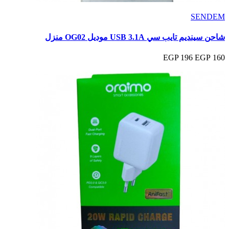
SENDEM
شاحن سينديم تايب سي USB 3.1A موديل OG02 منزل
196 EGP
160 EGP