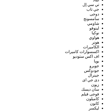
تي سي إل
جي تاب
دوجى
سامسونج
شاومي
لينوفو
نوكيا
هواوي
هونر
الكاميرات
اكسسوارات كاميرات
اف اكس ستوديو
بويا
جوبرو
جودوكس
جينرال
دى جي اى
زيون
سان ديسك
فوجى فيلم
كاميلون
كانون
ليكسر