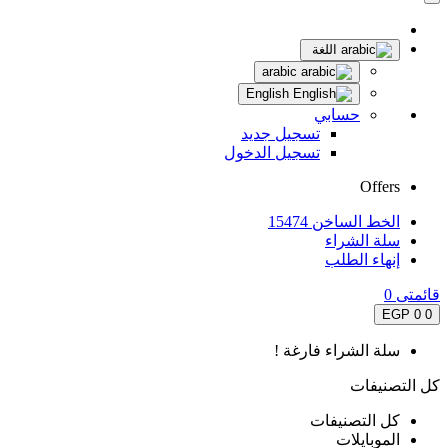
اللغة
arabic
English
حسابي
تسجيل جديد
تسجيل الدخول
Offers
الخط الساخن 15474
سلة الشراء
إنهاء الطلب
قائمتى
0
0 EGP
0
سلة الشراء فارغة !
كل التصنيفات
كل التصنيفات
الموبايلات