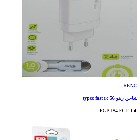
RENO
شاحن رينو typec fast rc 56
184 EGP
150 EGP