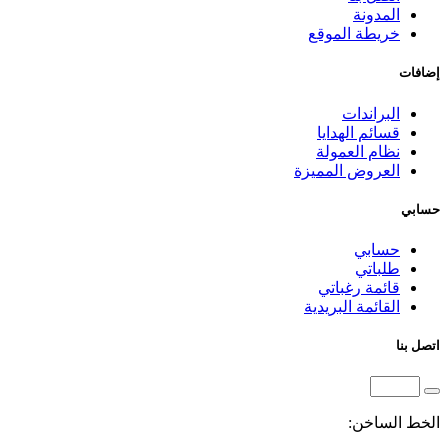
المدونة
خريطة الموقع
إضافات
البراندات
قسائم الهدايا
نظام العمولة
العروض المميزة
حسابي
حسابي
طلباتي
قائمة رغباتي
القائمة البريدية
اتصل بنا
الخط الساخن: