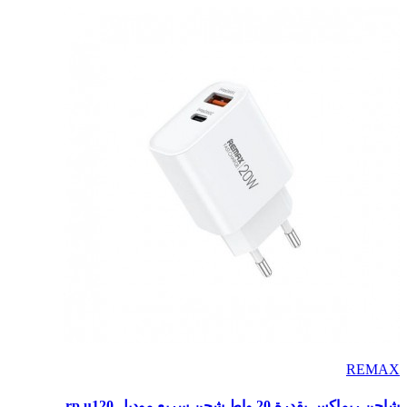
REMAX
شاحن ريماكس بقدرة 20 واط شحن سريع موديل rp u120