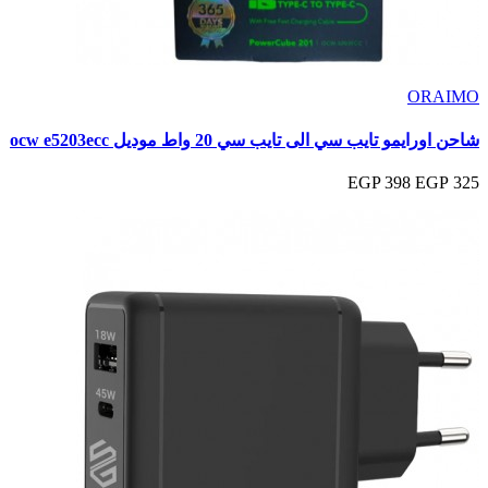
ORAIMO
شاحن اورايمو تايب سي الى تايب سي 20 واط موديل ocw e5203ecc
398 EGP
325 EGP