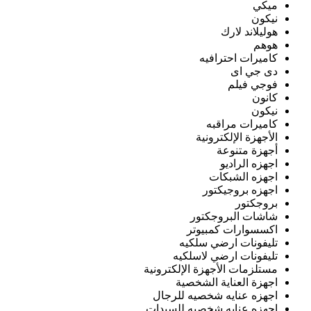
ميكي
نيكون
هوليلاند لارك
هوهم
كاميرات احترافيه
دى جي اى
فوجي فيلم
كانون
نيكون
كاميرات مراقبه
الأجهزة الإلكترونية
أجهزة متنوعة
اجهزه الراديو
اجهزه الشبكات
اجهزه بروجيكتور
بروجكتور
شاشات البروجكتور
اكسسوارات كمبيوتر
تليفونات ارضي سلكيه
تليفونات ارضي لاسلكيه
مستلزمات الأجهزة الإلكترونية
اجهزة العناية الشخصية
اجهزه عنايه شخصيه للرجال
اجهزه عنايه شخصيه للسيدات