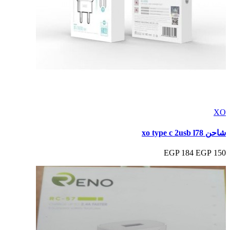
XO
شاحن xo type c 2usb l78
184 EGP
150 EGP