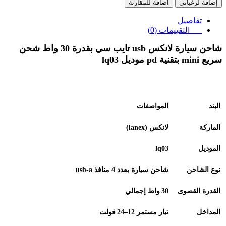
إضافة لرغباتي
اضافة للمقارنة
تفاصيل
التقييمات (0)
شاحن سيارة لانكس usb تايب سي بقدرة 30 واط شحن
سريع mini بتقنية pd موديل lq03
البند
المواصفات
الماركة
لانكس
(lanex)
الموديل
lq03
نوع الشاحن
شاحن سيارة بعدد 4 منافذ
usb‑a
القدرة القصوى
30
واط إجمالي
المداخل
تيار مستمر 12–24
فولت