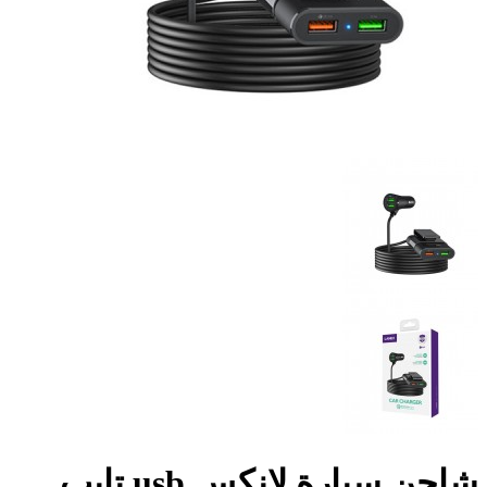
شاحن سيارة لانكس usb تايب