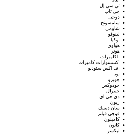
تي سي إل
جي تاب
دوجى
سامسونج
شاومي
لينوفو
نوكيا
هواوي
هونر
الكاميرات
اكسسوارات كاميرات
اف اكس ستوديو
بويا
جوبرو
جودوكس
جينرال
دى جي اى
زيون
سان ديسك
فوجى فيلم
كاميلون
كانون
ليكسر