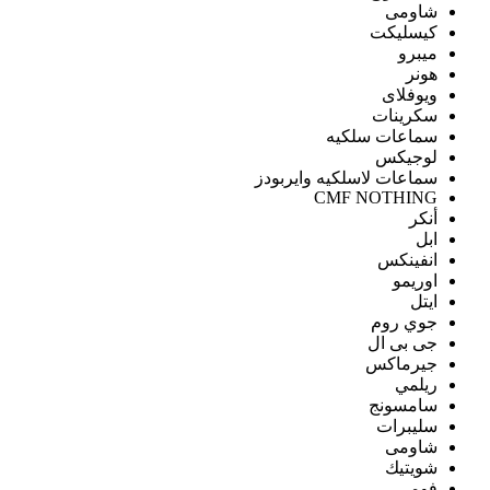
شاومى
كيسليكت
ميبرو
هونر
ويوفلاى
سكرينات
سماعات سلكيه
لوجيكس
سماعات لاسلكيه وايربودز
CMF NOTHING
أنكر
ابل
انفينكس
اوريمو
ايتل
جوي روم
جى بى ال
جيرماكس
ريلمي
سامسونج
سليبرات
شاومى
شويتيك
فومي