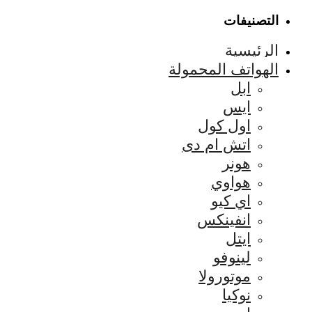
التصنيفات
الرئيسية
الهواتف المحمولة
ابل
ايس
اول كول
اتش ام دى
هونر
هواوي
اي كيو
انفينكس
ايتل
لينوفو
موتورولا
نوكيا