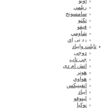
اوبو
ريلمي
سامسونج
تكنو
فيفو
شاومي
زد تي إي
تابلت وايباد
دوجى
جي تاب
اتش ام دى
هونر
هواوي
انفينيكس
ايباد
لينوفو
نوكيا