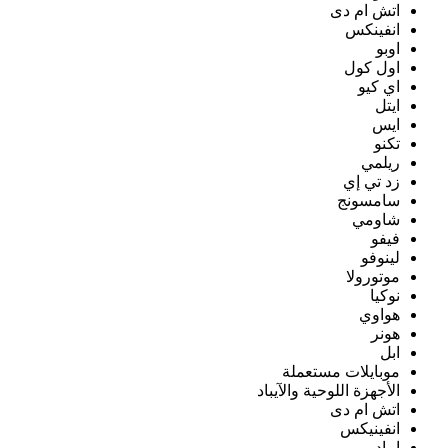
اتش ام دى
انفينكس
اوبو
اول كول
اي كيو
ايتل
ايس
تكنو
ريلمي
زد تي إي
سامسونج
شاومي
فيفو
لينوفو
موتورولا
نوكيا
هواوي
هونر
ابل
موبايلات مستعملة
الأجهزة اللوحية والآيباد
اتش ام دى
انفينيكس
ايباد