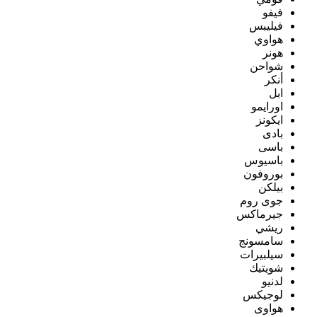
فيفو
فيليبس
هواوي
هونر
شواحن
أنكر
ابل
اورايمو
ايكونز
بادى
باسى
باسيوس
بوروفون
بيلكن
جوى روم
جيرماكس
ريشي
سامسونج
سيلبيرات
شويتيك
لدنيو
لوجيكس
هواوى