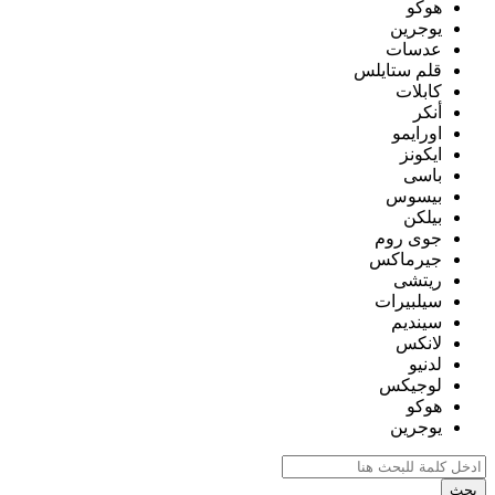
هوكو
يوجرين
عدسات
قلم ستايلس
كابلات
أنكر
اورايمو
ايكونز
باسى
بيسوس
بيلكن
جوى روم
جيرماكس
ريتشى
سيلبيرات
سينديم
لانكس
لدنيو
لوجيكس
هوكو
يوجرين
بحث