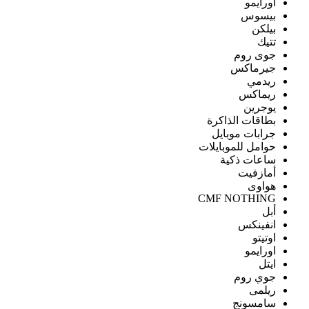
اورايمو
بيسوس
بيلكن
تتيك
جوى روم
جيرماكس
ريدمي
ريماكس
يوجرين
بطاقات الذاكرة
جرابات موبايل
حوامل للموبايلات
ساعات ذكية
أمازفيت
هواوى
CMF NOTHING
أبل
انفينكس
اوتيتو
اورايمو
ايتل
جوي روم
ريلمى
سامسونج