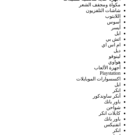
مكواة ومجفف الشعر
شاشات التلفزيون
اللابتوب
أسوس
أيسر
ابل
اتش بي
ام اس اي
ديل
لينوفو
هواوي
أجهزة الألعاب
Playstation
اكسسوارات الموبايلات
ابل
انكر
أنكر ساوندكور
باور بانك
شواحن
كابلات انكر
باور بانك
انفنيكس
انكر