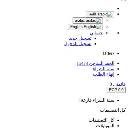
اللغة
arabic
English
حسابي
تسجيل جديد
تسجيل الدخول
Offers
الخط الساخن 15474
سلة الشراء
إنهاء الطلب
قائمتى
0
0 EGP
0
سلة الشراء فارغة !
كل التصنيفات
كل التصنيفات
الموبايلات