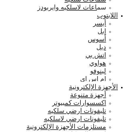
سماعات لاسلكيه وايربودز
اللابتوب
أيسر
ابل
أسوس
ديل
اتش بي
هواوي
لينوفو
ام اس اي
الأجهزة الإلكترونية
أجهزة متنوعة
اكسسوارات كمبيوتر
تليفونات ارضي سلكيه
تليفونات ارضي لاسلكيه
مستلزمات الأجهزة الإلكترونية