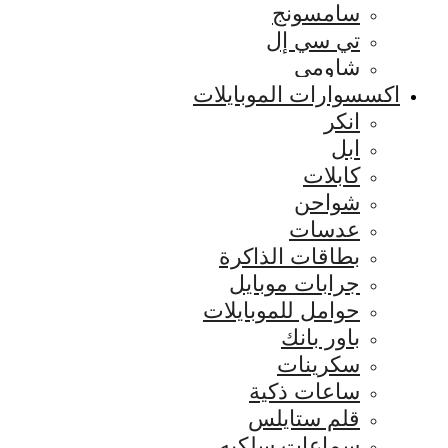
سامسونج
تي سي إل
شاومي
اكسسوارات الموبايلات
انكر
ابل
كابلات
شواحن
عدسات
بطاقات الذاكرة
جرابات موبايل
حوامل للموبايلات
باور بانك
سكرينات
ساعات ذكية
قلم ستايلس
سماعات سلكيه