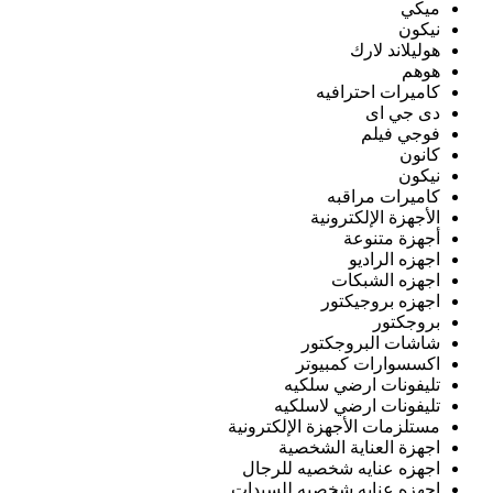
ميكي
نيكون
هوليلاند لارك
هوهم
كاميرات احترافيه
دى جي اى
فوجي فيلم
كانون
نيكون
كاميرات مراقبه
الأجهزة الإلكترونية
أجهزة متنوعة
اجهزه الراديو
اجهزه الشبكات
اجهزه بروجيكتور
بروجكتور
شاشات البروجكتور
اكسسوارات كمبيوتر
تليفونات ارضي سلكيه
تليفونات ارضي لاسلكيه
مستلزمات الأجهزة الإلكترونية
اجهزة العناية الشخصية
اجهزه عنايه شخصيه للرجال
اجهزه عنايه شخصيه للسيدات