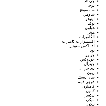
جي تاب
دوجى
سامسونج
شاومي
لينوفو
نوكيا
هواوي
هونر
الكاميرات
اكسسوارات كاميرات
اف اكس ستوديو
بويا
جوبرو
جودوكس
جينرال
دى جي اى
زيون
سان ديسك
فوجى فيلم
كاميلون
كانون
ليكسر
ميكي
نيكون