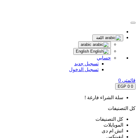
اللغة
arabic
English
حسابي
تسجيل جديد
تسجيل الدخول
قائمتى
0
0 EGP
0
سلة الشراء فارغة !
كل التصنيفات
كل التصنيفات
الموبايلات
اتش ام دى
انفينكس