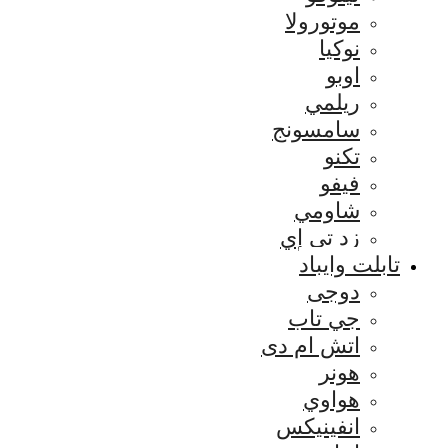
موتورولا
نوكيا
اوبو
ريلمي
سامسونج
تكنو
فيفو
شاومي
زد تي إي
تابلت وايباد
دوجى
جي تاب
اتش ام دى
هونر
هواوي
انفينيكس