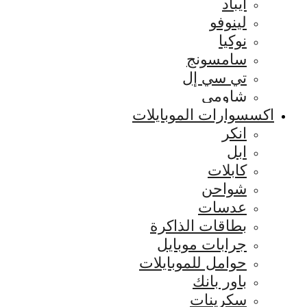
ايباد
لينوفو
نوكيا
سامسونج
تي سي إل
شاومي
اكسسوارات الموبايلات
انكر
ابل
كابلات
شواحن
عدسات
بطاقات الذاكرة
جرابات موبايل
حوامل للموبايلات
باور بانك
سكرينات