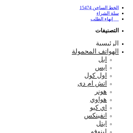
الخط الساخن 15474
سلة الشراء
إنهاء الطلب
التصنيفات
الرئيسية
الهواتف المحمولة
ابل
ايس
اول كول
اتش ام دى
هونر
هواوي
اي كيو
انفينكس
ايتل
لينوفو