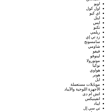
اوبو
اول كول
اي كيو
ايتل
ايس
تكنو
ريلمي
زد تي إي
سامسونج
شاومي
فيفو
لينوفو
موتورولا
نوكيا
هواوي
هونر
ابل
موبايلات مستعملة
الأجهزة اللوحية والآيباد
اتش ام دى
انفينيكس
ايباد
تي سي إل