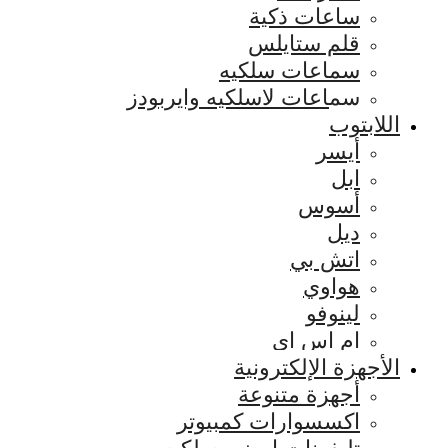
ساعات ذكية
قلم ستايلس
سماعات سلكيه
سماعات لاسلكيه وايربودز
اللابتوب
أيسر
ابل
أسوس
ديل
اتش بي
هواوي
لينوفو
ام اس اي
الأجهزة الإلكترونية
أجهزة متنوعة
اكسسوارات كمبيوتر