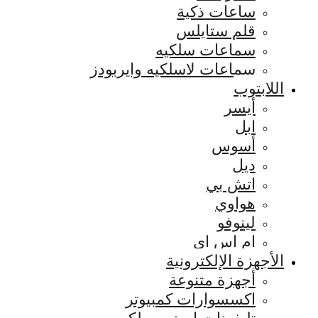
ساعات ذكية
قلم ستايلس
سماعات سلكيه
سماعات لاسلكيه وايربودز
اللابتوب
أيسر
ابل
أسوس
ديل
اتش بي
هواوي
لينوفو
ام اس اي
الأجهزة الإلكترونية
أجهزة متنوعة
اكسسوارات كمبيوتر