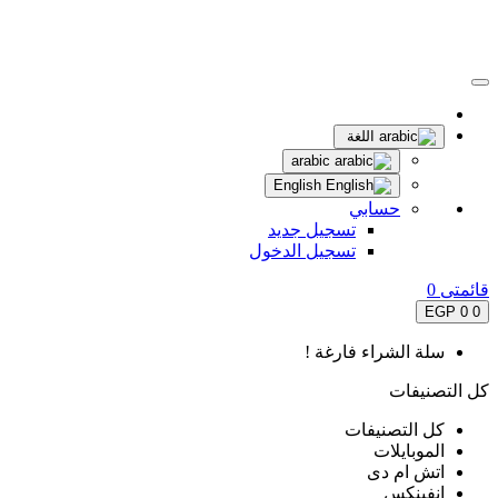
اللغة
arabic
English
حسابي
تسجيل جديد
تسجيل الدخول
قائمتى
0
0 EGP
0
سلة الشراء فارغة !
كل التصنيفات
كل التصنيفات
الموبايلات
اتش ام دى
انفينكس