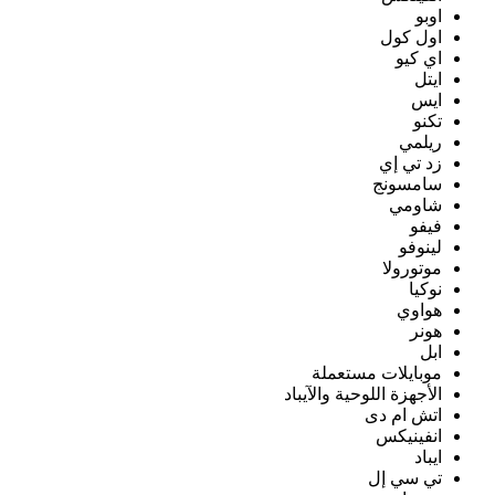
اوبو
اول كول
اي كيو
ايتل
ايس
تكنو
ريلمي
زد تي إي
سامسونج
شاومي
فيفو
لينوفو
موتورولا
نوكيا
هواوي
هونر
ابل
موبايلات مستعملة
الأجهزة اللوحية والآيباد
اتش ام دى
انفينيكس
ايباد
تي سي إل