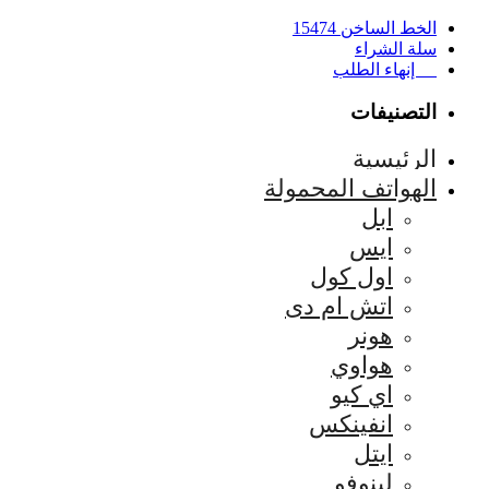
الخط الساخن 15474
سلة الشراء
إنهاء الطلب
التصنيفات
الرئيسية
الهواتف المحمولة
ابل
ايس
اول كول
اتش ام دى
هونر
هواوي
اي كيو
انفينكس
ايتل
لينوفو