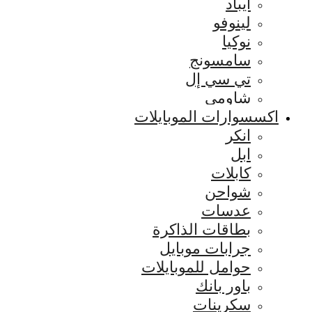
ايباد
لينوفو
نوكيا
سامسونج
تي سي إل
شاومي
اكسسوارات الموبايلات
انكر
ابل
كابلات
شواحن
عدسات
بطاقات الذاكرة
جرابات موبايل
حوامل للموبايلات
باور بانك
سكرينات