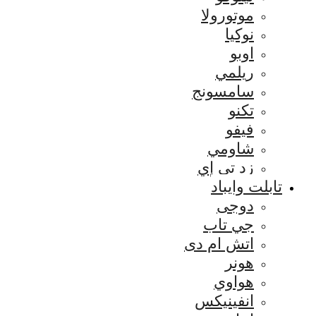
موتورولا
نوكيا
اوبو
ريلمي
سامسونج
تكنو
فيفو
شاومي
زد تي إي
تابلت وايباد
دوجى
جي تاب
اتش ام دى
هونر
هواوي
انفينيكس