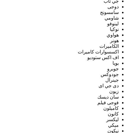
جي تاب
دوجى
سامسونج
شاومي
لينوفو
نوكيا
هواوي
هونر
الكاميرات
اكسسوارات كاميرات
اف اكس ستوديو
بويا
جوبرو
جودوكس
جينرال
دى جي اى
زيون
سان ديسك
فوجى فيلم
كاميلون
كانون
ليكسر
ميكي
نيكون