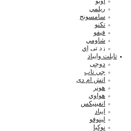
اوبو
ريلمي
سامسونج
تكنو
فيفو
شاومي
زد تي إي
تابلت وايباد
دوجى
جي تاب
اتش ام دى
هونر
هواوي
انفينيكس
ايباد
لينوفو
نوكيا