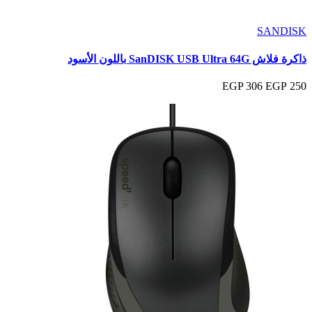
SANDISK
ذاكرة فلاش SanDISK USB Ultra 64G باللون الأسود
306 EGP
250 EGP