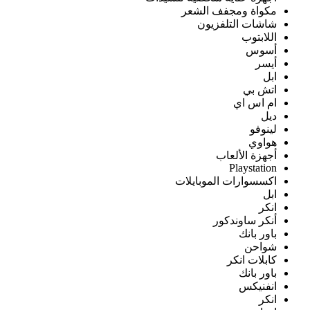
مكواة ومجفف الشعر
شاشات التلفزيون
اللابتوب
أسوس
أيسر
ابل
اتش بي
ام اس اي
ديل
لينوفو
هواوي
أجهزة الألعاب
Playstation
اكسسوارات الموبايلات
ابل
انكر
أنكر ساوندكور
باور بانك
شواحن
كابلات انكر
باور بانك
انفنيكس
انكر