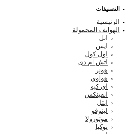
التصنيفات
الرئيسية
الهواتف المحمولة
ابل
ايس
اول كول
اتش ام دى
هونر
هواوي
اي كيو
انفينكس
ايتل
لينوفو
موتورولا
نوكيا