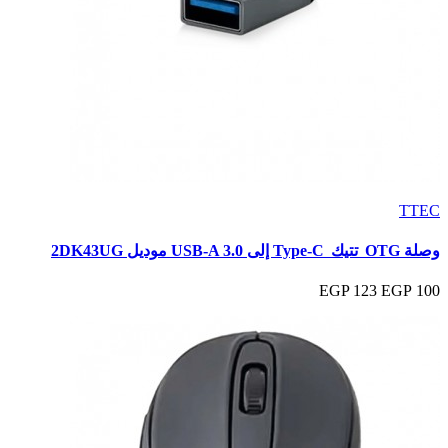
TTEC
وصلة OTG تتيك Type‑C إلى USB‑A 3.0 موديل 2DK43UG
123 EGP
100 EGP