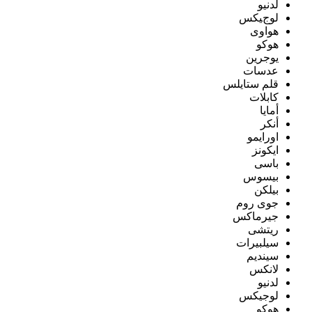
لدنيو
لوجيكس
هواوى
هوكو
يوجرين
عدسات
قلم ستايلس
كابلات
أمايا
أنكر
اورايمو
ايكونز
باسى
بيسوس
بيلكن
جوى روم
جيرماكس
ريتشى
سيلبيرات
سينديم
لانكس
لدنيو
لوجيكس
هوكو