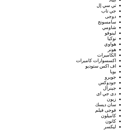
تي سي إل
جي تاب
دوجى
سامسونج
شاومي
لينوفو
نوكيا
هواوي
هونر
الكاميرات
اكسسوارات كاميرات
اف اكس ستوديو
بويا
جوبرو
جودوكس
جينرال
دى جي اى
زيون
سان ديسك
فوجى فيلم
كاميلون
كانون
ليكسر