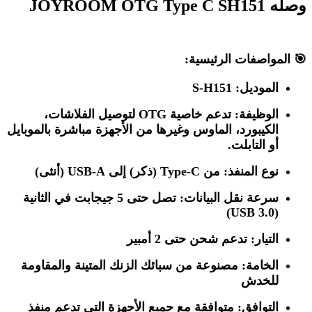
وصله JOYROOM OTG Type C SH151
🎯
المواصفات الرئيسية:
الموديل:
S-H151
الوظيفة:
تدعم خاصية OTG لتوصيل الفلاشات،
الكيبورد، الماوس وغيرها من الأجهزة مباشرة بالموبايل
أو التابلت.
نوع المنفذ:
من Type-C (ذكر) إلى USB-A (أنثى)
سرعة نقل البيانات:
تصل حتى 5 جيجابت في الثانية
(USB 3.0)
التيار:
تدعم شحن حتى 2 أمبير
الخامة:
مصنوعة من سبائك الزنك المتينة والمقاومة
للخدش
التوافق:
متوافقة مع جميع الأجهزة التي تدعم منفذ