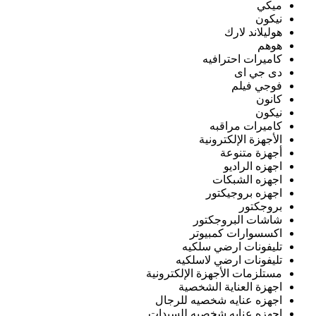
ميكي
نيكون
هوليلاند لارك
هوهم
كاميرات احترافيه
دى جي اى
فوجي فيلم
كانون
نيكون
كاميرات مراقبه
الأجهزة الإلكترونية
أجهزة متنوعة
اجهزه الراديو
اجهزه الشبكات
اجهزه بروجيكتور
بروجكتور
شاشات البروجكتور
اكسسوارات كمبيوتر
تليفونات ارضي سلكيه
تليفونات ارضي لاسلكيه
مستلزمات الأجهزة الإلكترونية
اجهزة العناية الشخصية
اجهزه عنايه شخصيه للرجال
اجهزه عنايه شخصيه للسيدات