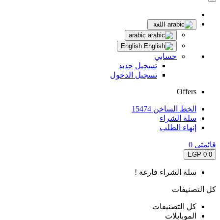
اللغة
arabic
English
حسابي
تسجيل جديد
تسجيل الدخول
Offers
الخط الساخن 15474
سلة الشراء
إنهاء الطلب
قائمتى
0
0 EGP
0
سلة الشراء فارغة !
كل التصنيفات
كل التصنيفات
الموبايلات