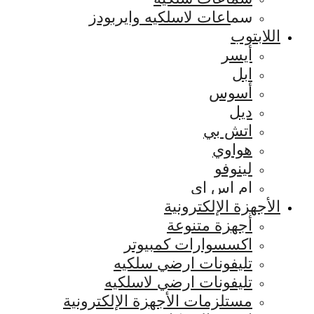
سماعات لاسلكيه وايربودز
اللابتوب
أيسر
ابل
أسوس
ديل
اتش بي
هواوي
لينوفو
ام اس اي
الأجهزة الإلكترونية
أجهزة متنوعة
اكسسوارات كمبيوتر
تليفونات ارضي سلكيه
تليفونات ارضي لاسلكيه
مستلزمات الأجهزة الإلكترونية