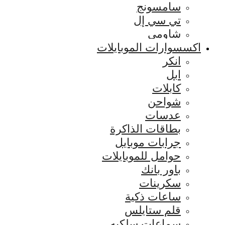
سامسونج
تي سي إل
شاومي
اكسسوارات الموبايلات
انكر
ابل
كابلات
شواحن
عدسات
بطاقات الذاكرة
جرابات موبايل
حوامل للموبايلات
باور بانك
سكرينات
ساعات ذكية
قلم ستايلس
سماعات سلكيه