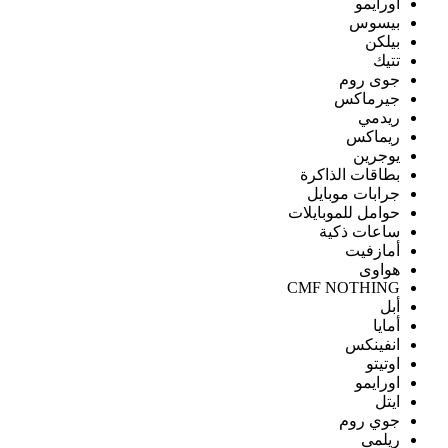
اورايمو
بيسوس
بيلكن
تتيك
جوى روم
جيرماكس
ريدمي
ريماكس
يوجرين
بطاقات الذاكرة
جرابات موبايل
حوامل للموبايلات
ساعات ذكية
أمازفيت
هواوى
CMF NOTHING
أبل
أمايا
انفينكس
اوتيتو
اورايمو
ايتل
جوي روم
ريلمى