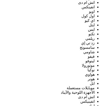
اتش ام دى
انفينكس
اوبو
اول كول
اي كيو
ايتل
ايس
تكنو
ريلمي
زد تي إي
سامسونج
شاومي
فيفو
لينوفو
موتورولا
نوكيا
هواوي
هونر
ابل
موبايلات مستعملة
الأجهزة اللوحية والآيباد
اتش ام دى
انفينيكس
ايباد