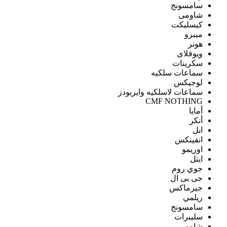
سامسونج
شاومى
كيسليكت
ميبرو
هونر
ويوفلاى
سكرينات
سماعات سلكيه
لوجيكس
سماعات لاسلكيه وايربودز
CMF NOTHING
أمايا
أنكر
ابل
انفينكس
اوريمو
ايتل
جوي روم
جى بى ال
جيرماكس
ريلمي
سامسونج
سليبرات
شاومى