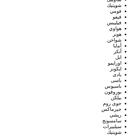
شويتيك
فومي
فيفو
فيليبس
هواوي
هونر
شواحن
أمايا
أنكر
ابل
اورايمو
ايكونز
بادى
باسى
باسيوس
بوروفون
بيلكن
جوى روم
جيرماكس
ريشي
سامسونج
سيلبيرات
شويتيك