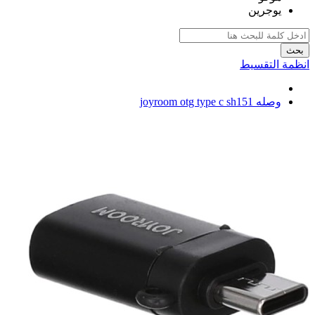
يوجرين
بحث
انظمة التقسيط
وصله joyroom otg type c sh151