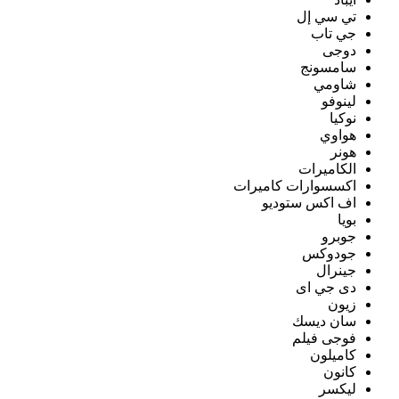
تي سي إل
جي تاب
دوجى
سامسونج
شاومي
لينوفو
نوكيا
هواوي
هونر
الكاميرات
اكسسوارات كاميرات
اف اكس ستوديو
بويا
جوبرو
جودوكس
جينرال
دى جي اى
زيون
سان ديسك
فوجى فيلم
كاميلون
كانون
ليكسر