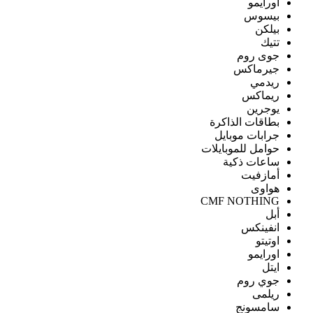
اورايمو
بيسوس
بيلكن
تتيك
جوى روم
جيرماكس
ريدمي
ريماكس
يوجرين
بطاقات الذاكرة
جرابات موبايل
حوامل للموبايلات
ساعات ذكية
أمازفيت
هواوى
CMF NOTHING
أبل
انفينكس
اوتيتو
اورايمو
ايتل
جوي روم
ريلمى
سامسونج