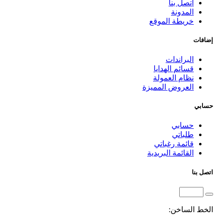
اتصل بنا
المدونة
خريطة الموقع
إضافات
البراندات
قسائم الهدايا
نظام العمولة
العروض المميزة
حسابي
حسابي
طلباتي
قائمة رغباتي
القائمة البريدية
اتصل بنا
الخط الساخن: