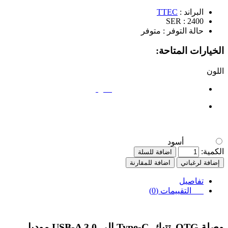
البراند :
TTEC
SER :
2400
حالة التوفر :
متوفر
الخيارات المتاحة:
اللون
أسود
أسود
الكمية:
اضافة للسلة
إضافة لرغباتي
اضافة للمقارنة
تفاصيل
التقييمات (0)
وصلة
OTG
تتيك
Type‑C
إلى
USB‑A 3.0
موديل