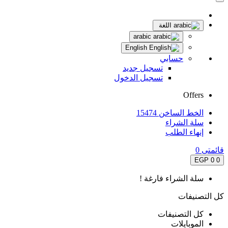
اللغة
arabic
English
حسابي
تسجيل جديد
تسجيل الدخول
Offers
الخط الساخن 15474
سلة الشراء
إنهاء الطلب
قائمتى
0
0 EGP
0
سلة الشراء فارغة !
كل التصنيفات
كل التصنيفات
الموبايلات