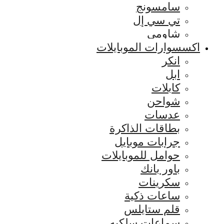
سامسونج
تي سي إل
شاومي
اكسسوارات الموبايلات
انكر
ابل
كابلات
شواحن
عدسات
بطاقات الذاكرة
جرابات موبايل
حوامل للموبايلات
باور بانك
سكرينات
ساعات ذكية
قلم ستايلس
سماعات سلكيه