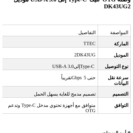
DK43UG
2
المواصفة
التفاصيل
TTEC
الماركة
2DK43UG
الموديل
نوع التوصيل
Type‑C
إلى
USB‑A 3.0
سرعة نقل
حتى 5
Gbps
تقريباً
البيانات
التصميم
تصميم مدمج للغاية يسهل الحمل
التوافق
متوافق مع أجهزة تحتوي مدخل
Type‑C
وتدعم
OTG
⭐
أبرز المميزات