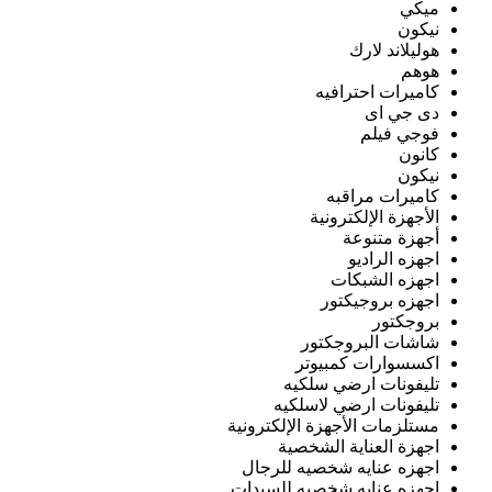
ميكي
نيكون
هوليلاند لارك
هوهم
كاميرات احترافيه
دى جي اى
فوجي فيلم
كانون
نيكون
كاميرات مراقبه
الأجهزة الإلكترونية
أجهزة متنوعة
اجهزه الراديو
اجهزه الشبكات
اجهزه بروجيكتور
بروجكتور
شاشات البروجكتور
اكسسوارات كمبيوتر
تليفونات ارضي سلكيه
تليفونات ارضي لاسلكيه
مستلزمات الأجهزة الإلكترونية
اجهزة العناية الشخصية
اجهزه عنايه شخصيه للرجال
اجهزه عنايه شخصيه للسيدات