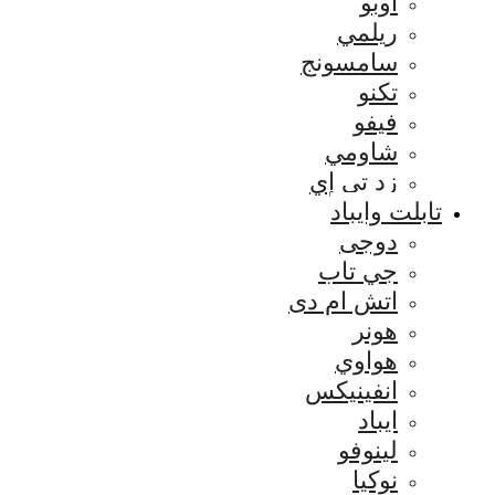
اوبو
ريلمي
سامسونج
تكنو
فيفو
شاومي
زد تي إي
تابلت وايباد
دوجى
جي تاب
اتش ام دى
هونر
هواوي
انفينيكس
ايباد
لينوفو
نوكيا