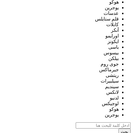
هوكو
يوجرين
عدسات
قلم ستايلس
كابلات
أنكر
اورايمو
ايكونز
باسى
بيسوس
بيلكن
جوى روم
جيرماكس
ريتشى
سيلبيرات
سينديم
لانكس
لدنيو
لوجيكس
هوكو
يوجرين
بحث