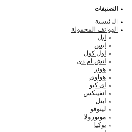
التصنيفات
الرئيسية
الهواتف المحمولة
ابل
ايس
اول كول
اتش ام دى
هونر
هواوي
اي كيو
انفينكس
ايتل
لينوفو
موتورولا
نوكيا