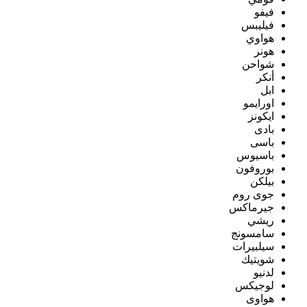
فيفو
فيليبس
هواوي
هونر
شواحن
أنكر
ابل
اورايمو
ايكونز
بادى
باسى
باسيوس
بوروفون
بيلكن
جوى روم
جيرماكس
ريشي
سامسونج
سيلبيرات
شويتيك
لدنيو
لوجيكس
هواوى