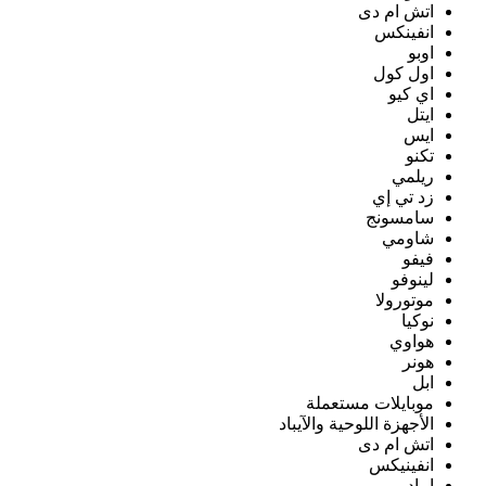
اتش ام دى
انفينكس
اوبو
اول كول
اي كيو
ايتل
ايس
تكنو
ريلمي
زد تي إي
سامسونج
شاومي
فيفو
لينوفو
موتورولا
نوكيا
هواوي
هونر
ابل
موبايلات مستعملة
الأجهزة اللوحية والآيباد
اتش ام دى
انفينيكس
ايباد