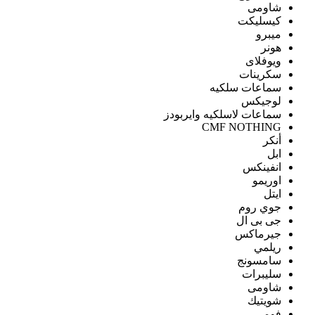
شاومى
كيسليكت
ميبرو
هونر
ويوفلاى
سكرينات
سماعات سلكيه
لوجيكس
سماعات لاسلكيه وايربودز
CMF NOTHING
أنكر
ابل
انفينكس
اوريمو
ايتل
جوي روم
جى بى ال
جيرماكس
ريلمي
سامسونج
سليبرات
شاومى
شويتيك
فومي