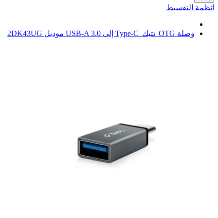
انظمة التقسيط
وصلة OTG تتيك Type‑C إلى USB‑A 3.0 موديل 2DK43UG