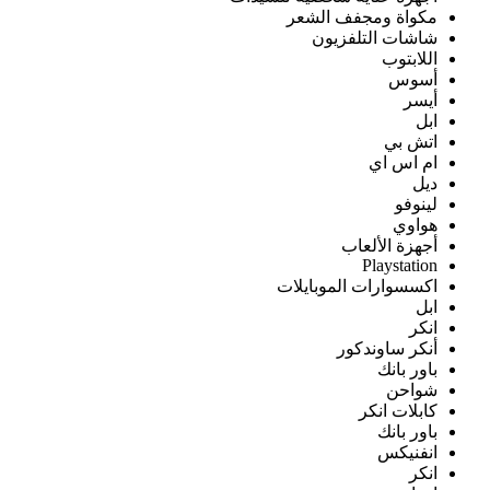
مكواة ومجفف الشعر
شاشات التلفزيون
اللابتوب
أسوس
أيسر
ابل
اتش بي
ام اس اي
ديل
لينوفو
هواوي
أجهزة الألعاب
Playstation
اكسسوارات الموبايلات
ابل
انكر
أنكر ساوندكور
باور بانك
شواحن
كابلات انكر
باور بانك
انفنيكس
انكر