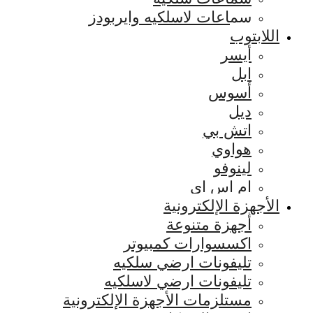
سماعات لاسلكيه وايربودز
اللابتوب
أيسر
ابل
أسوس
ديل
اتش بي
هواوي
لينوفو
ام اس اي
الأجهزة الإلكترونية
أجهزة متنوعة
اكسسوارات كمبيوتر
تليفونات ارضي سلكيه
تليفونات ارضي لاسلكيه
مستلزمات الأجهزة الإلكترونية