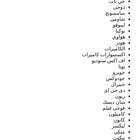
جي تاب
دوجى
سامسونج
شاومي
لينوفو
نوكيا
هواوي
هونر
الكاميرات
اكسسوارات كاميرات
اف اكس ستوديو
بويا
جوبرو
جودوكس
جينرال
دى جي اى
زيون
سان ديسك
فوجى فيلم
كاميلون
كانون
ليكسر
ميكي
نيكون