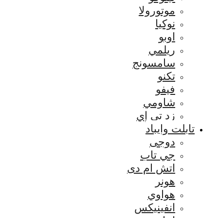
موتورولا
نوكيا
اوبو
ريلمي
سامسونج
تكنو
فيفو
شاومي
زد تي إي
تابلت وايباد
دوجى
جي تاب
اتش ام دى
هونر
هواوي
انفينيكس