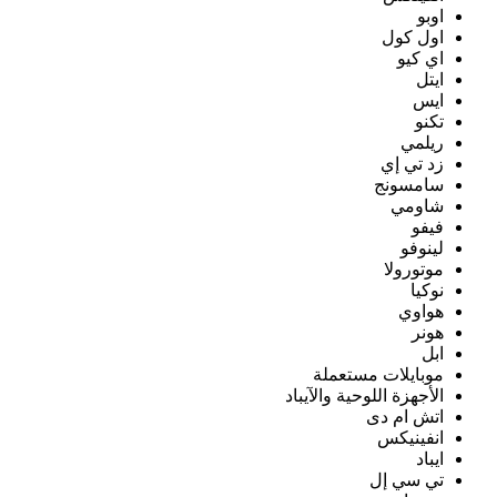
اوبو
اول كول
اي كيو
ايتل
ايس
تكنو
ريلمي
زد تي إي
سامسونج
شاومي
فيفو
لينوفو
موتورولا
نوكيا
هواوي
هونر
ابل
موبايلات مستعملة
الأجهزة اللوحية والآيباد
اتش ام دى
انفينيكس
ايباد
تي سي إل