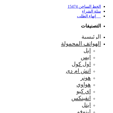
الخط الساخن 15474
سلة الشراء
إنهاء الطلب
التصنيفات
الرئيسية
الهواتف المحمولة
ابل
ايس
اول كول
اتش ام دى
هونر
هواوي
اي كيو
انفينكس
ايتل
لينوفو