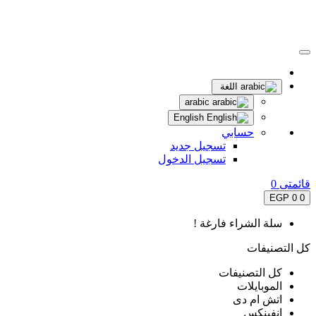
اللغة
arabic
English
حسابي
تسجيل جديد
تسجيل الدخول
قائمتى
0
0 EGP
0
سلة الشراء فارغة !
كل التصنيفات
كل التصنيفات
الموبايلات
اتش ام دى
انفينكس