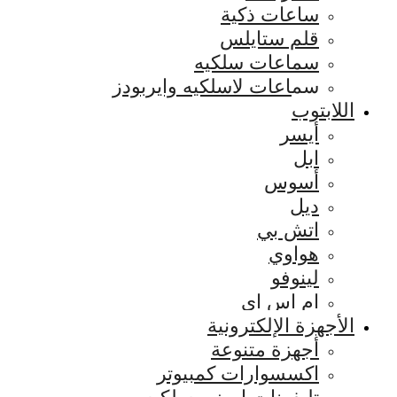
ساعات ذكية
قلم ستايلس
سماعات سلكيه
سماعات لاسلكيه وايربودز
اللابتوب
أيسر
ابل
أسوس
ديل
اتش بي
هواوي
لينوفو
ام اس اي
الأجهزة الإلكترونية
أجهزة متنوعة
اكسسوارات كمبيوتر