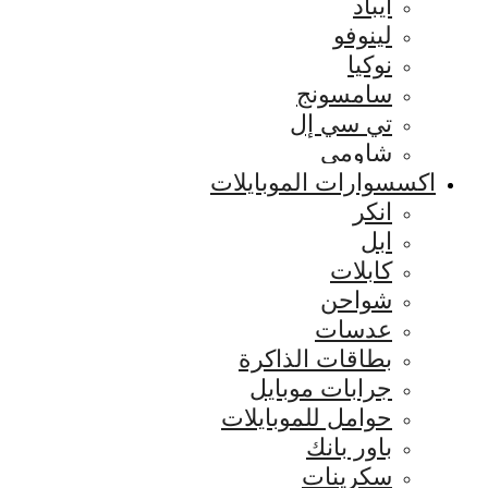
ايباد
لينوفو
نوكيا
سامسونج
تي سي إل
شاومي
اكسسوارات الموبايلات
انكر
ابل
كابلات
شواحن
عدسات
بطاقات الذاكرة
جرابات موبايل
حوامل للموبايلات
باور بانك
سكرينات